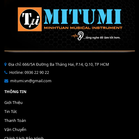
Mỡ tra phím đàn Piano Organ
40,000
₫
THÊM VÀO GIỎ HÀNG
Bộ Nút Đệm Đàn Piano CASIO PX - Giá tốt nhất - Sửa tại n
400,000
₫
THÊM VÀO GIỎ HÀNG