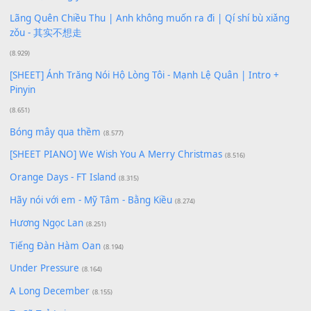
Buông bỏ sự phụ thuộc nơi anh (Pinyin)
(18.942)
Phép Màu (OST Đàn Cá Gỗ)
(15.618)
[SHEET PIANO] Happy Birthday
(13.920)
Giá Như - Soobin Hoàng Sơn
(11.359)
Có Em Đời Bỗng Vui
(9.744)
Cơn Mơ Băng Giá
(9.103)
Chờ một tiếng yêu
(8.991)
Lãng Quên Chiều Thu | Anh không muốn ra đi | Qí shí bù xiǎ
zǒu - 其实不想走
(8.929)
[SHEET] Ánh Trăng Nói Hộ Lòng Tôi - Mạnh Lệ Quân | Intro +
Pinyin
(8.651)