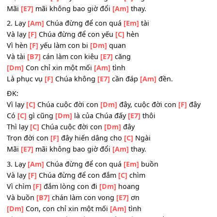
Vì lạy
[C]
Chúa cuộc đời con
[Dm]
đây, cuộc đời con
[F]
đ
Có
[C]
gì cũng
[Dm]
là của Chúa đấy
[E7]
thôi
Thì lạy
[C]
Chúa cuộc đời con
[Dm]
đây
Trọn đời con
[F]
đây hiến dâng cho
[C]
Ngài
Mãi
[E7]
mãi không bao giờ đổi
[Am]
thay.
2. Lạy
[Am]
Chúa đừng để con quá
[Em]
tài
Và lạy
[F]
Chúa đừng để con yếu
[C]
hèn
Vì hèn
[F]
yếu làm con bi
[Dm]
quan
Và tài
[B7]
cán làm con kiêu
[E7]
căng
[Dm]
Con chỉ xin một mối
[Am]
tình
Là phục vụ
[F]
Chúa không
[E7]
cần đáp
[Am]
đền.
ĐK:
Vì lạy
[C]
Chúa cuộc đời con
[Dm]
đây, cuộc đời con
[F]
đ
Có
[C]
gì cũng
[Dm]
là của Chúa đấy
[E7]
thôi
Thì lạy
[C]
Chúa cuộc đời con
[Dm]
đây
Trọn đời con
[F]
đây hiến dâng cho
[C]
Ngài
Mãi
[E7]
mãi không bao giờ đổi
[Am]
thay.