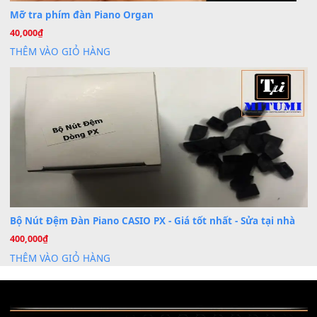
Th7
Dịch Vụ Cài Đặt Sample Đàn Organ Yamaha Tận Nhà 
07
Th7
Nâng Tầm Âm Thanh Cho Cây Đàn Của Bạn
Khóa Học Hướng Dẫn Sử Dụng Đàn Organ/Keyboard
26
Th6
Chuyên Sâu TPHCM | MITUMI
Cài đặt dữ liệu sample cho đàn Yamaha PSR-S750 S95
26
Th6