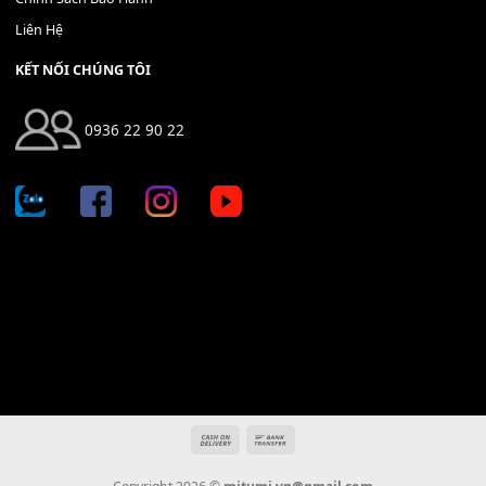
Địa chỉ: 666/5A Đường Ba Tháng Hai, P.14, Q.10, TP HCM
Hotline: 0936 22 90 22
mitumi.vn@gmail.com
THÔNG TIN
Giới Thiệu