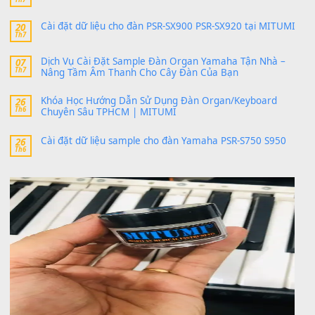
Có giữ liệu 720 ko tuân e xin với ạ
thaitoanorg
trong
Bộ dữ liệu Sample MITUMI cho Đàn
SX900 và PSR-SX700
24 Tháng 4, 2026
bác ơi cho em hỏi chút , e tải về nhưng chỉ mở dc STYLE , khôn
band tiếng…
MinhTuan89
trong
Lỡ làng duyên em
30 Tháng 9, 2025
Trang hợp âm chưa cập nhật sheet, bạn đợi một thời gian nhé
Khách
trong
Lỡ làng duyên em
30 Tháng 9, 2025
Cho xin sheet nhạc organ được không ạ
BÀI MỚI VIẾT
Dịch vụ cho thuê âm thanh tiệc gia đình, ban nhạc, ca s
20
Th7
Cài đặt dữ liệu cho đàn PSR-SX900 PSR-SX920 tại MIT
20