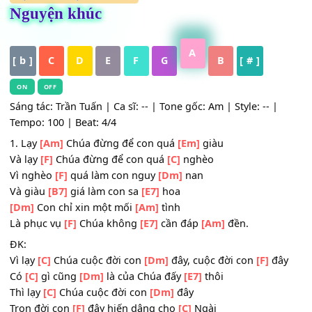
HỢP ÂM
,
Nhạc Thánh Ca
Nguyện khúc
A
[ b ]
C
D
E
F
G
B
[ # ]
ON
OFF
Sáng tác: Trần Tuấn | Ca sĩ: -- | Tone gốc: Am | Style: -- |
Tempo: 100 | Beat: 4/4
1. Lạy
[Am]
Chúa đừng để con quá
[Em]
giàu
Và lạy
[F]
Chúa đừng để con quá
[C]
nghèo
Vì nghèo
[F]
quá làm con nguy
[Dm]
nan
Và giàu
[B7]
giá làm con sa
[E7]
hoa
[Dm]
Con chỉ xin một mối
[Am]
tình
Là phục vụ
[F]
Chúa không
[E7]
cần đáp
[Am]
đền.
ĐK: