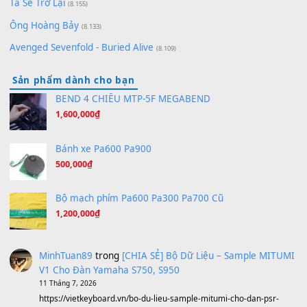
Bóng mây qua thềm
(8.577)
[SHEET PIANO] We Wish You A Merry Christmas
(8.516)
Orange Days - FT Island
(8.315)
Hãy nói với em - Mỹ Tâm - Bằng Kiều
(8.274)
Hương Ngọc Lan
(8.251)
Tiếng Đàn Hàm Oan
(8.194)
Under Pressure
(8.164)
A Long December
(8.155)
Ta Sẽ Trở Lại
(8.155)
Ông Hoàng Bảy
(8.133)
Avenged Sevenfold - Buried Alive
(8.109)
Sản phẩm dành cho bạn