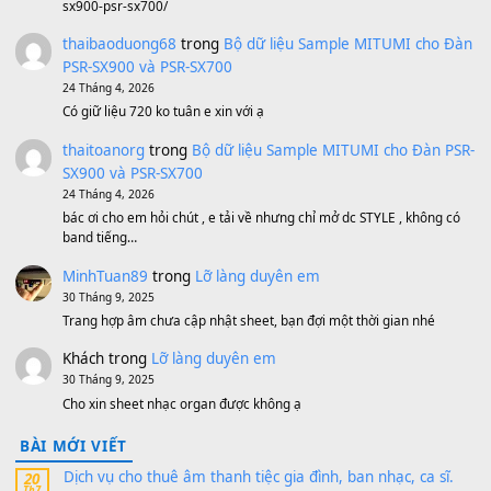
BEND 4 CHIỀU MTP-5F MEGABEND
1,600,000
₫
Bánh xe Pa600 Pa900
500,000
₫
Bộ mạch phím Pa600 Pa300 Pa700 Cũ
1,200,000
₫
MinhTuan89
trong
[CHIA SẺ] Bộ Dữ Liệu – Sample MI
V1 Cho Đàn Yamaha S750, S950
11 Tháng 7, 2026
https://vietkeyboard.vn/bo-du-lieu-sample-mitumi-cho-dan-psr
sx900-psr-sx700/
thaibaoduong68
trong
Bộ dữ liệu Sample MITUMI cho
PSR-SX900 và PSR-SX700
24 Tháng 4, 2026