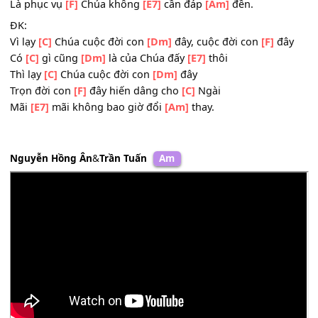
3. Lạy
[Am]
Chúa đừng để con quá
[Em]
buồn
Và lạy
[F]
Chúa đừng để con đắm
[C]
chìm
Vì chìm
[F]
đắm lòng con đi
[Dm]
hoang
Và buồn
[B7]
chán làm con vong
[E7]
ơn
[Dm]
Con, con chỉ xin một mối
[Am]
tình
Là phục vụ
[F]
Chúa không
[E7]
cần đáp
[Am]
đền.
ĐK:
Vì lạy
[C]
Chúa cuộc đời con
[Dm]
đây, cuộc đời con
[F]
đ
Có
[C]
gì cũng
[Dm]
là của Chúa đấy
[E7]
thôi
Thì lạy
[C]
Chúa cuộc đời con
[Dm]
đây
Trọn đời con
[F]
đây hiến dâng cho
[C]
Ngài
Mãi
[E7]
mãi không bao giờ đổi
[Am]
thay.
Nguyễn Hồng Ân
&
Trần Tuấn
Am