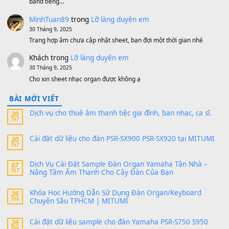
MinhTuan89
trong
[CHIA SẺ] Bộ Dữ Liệu – Sample MI
V1 Cho Đàn Yamaha S750, S950
11 Tháng 7, 2026
https://vietkeyboard.vn/bo-du-lieu-sample-mitumi-cho-dan-psr
sx900-psr-sx700/
thaibaoduong68
trong
Bộ dữ liệu Sample MITUMI cho
PSR-SX900 và PSR-SX700
24 Tháng 4, 2026
Có giữ liệu 720 ko tuân e xin với ạ
thaitoanorg
trong
Bộ dữ liệu Sample MITUMI cho Đàn
SX900 và PSR-SX700
24 Tháng 4, 2026
bác ơi cho em hỏi chút , e tải về nhưng chỉ mở dc STYLE , khôn
band tiếng…
MinhTuan89
trong
Lỡ làng duyên em
30 Tháng 9, 2025
Trang hợp âm chưa cập nhật sheet, bạn đợi một thời gian nhé