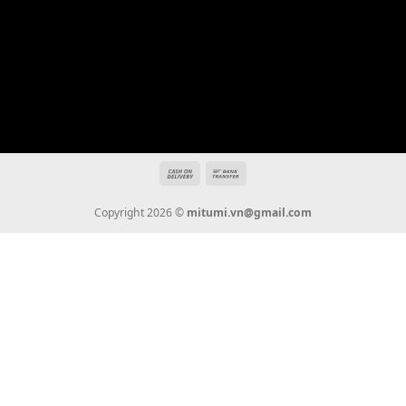
Địa chỉ: 666/5A Đường Ba Tháng Hai, P.14, Q.10, TP HCM
Hotline: 0936 22 90 22
mitumi.vn@gmail.com
THÔNG TIN
Giới Thiệu
Tin Tức
Thanh Toán
Vận Chuyển
Chính Sách Bảo Hành
Liên Hệ
KẾT NỐI CHÚNG TÔI
0936 22 90 22