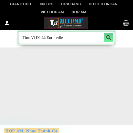
Skip
TRANG CHỦ
TIN TỨC
CỬA HÀNG
DỮ LIỆU ORGAN
to
VIẾT HỢP ÂM
HỢP ÂM
content