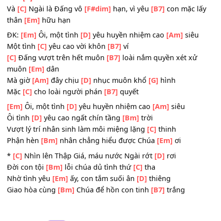
Mọi
[C]
đàng Ngài giống thân
[F#dim]
con, duy chỉ
[B7]
t
chỉ trừ tội lỗi
Vì
[E7]
Chúa là Đấng vô
[Am]
hình, mà giờ
[G]
đây trở nê
hữu
[G]
hình
Và
[C]
Ngài là Đấng vô
[F#dim]
hạn, vì yêu
[B7]
con mặc l
thân
[Em]
hữu hạn
ĐK:
[Em]
Ôi, một tình
[D]
yêu huyền nhiệm cao
[Am]
siêu
Một tình
[C]
yêu cao vời khôn
[B7]
ví
[C]
Đấng vượt trên hết muôn
[B7]
loài nắm quyền xét xử
muôn
[Em]
dân
Mà giờ
[Am]
đây chịu
[D]
nhục muôn khổ
[G]
hình
Mặc
[C]
cho loài người phán
[B7]
quyết
[Em]
Ôi, một tình
[D]
yêu huyền nhiệm cao
[Am]
siêu
Ôi tình
[D]
yêu cao ngất chín tầng
[Bm]
trời
Vượt lý trí nhân sinh làm môi miệng lặng
[C]
thinh
Phận hèn
[Bm]
nhân chẳng hiểu được Chúa
[Em]
ơi