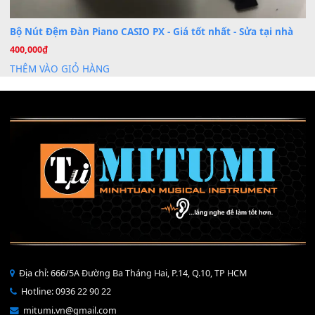
Mỡ tra phím đàn Piano Organ
40,000
₫
THÊM VÀO GIỎ HÀNG