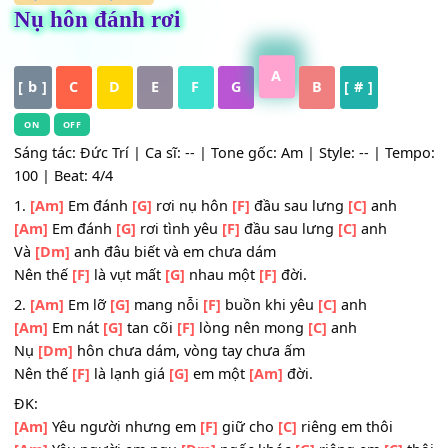
HỢP ÂM
,
Nhạc Trẻ
Nụ hôn đánh rơi
A
[ b ]
C
D
E
F
G
B
[ # ]
ON
OFF
Sáng tác: Đức Trí | Ca sĩ: -- | Tone gốc: Am | Style: -- | T
100 | Beat: 4/4
1.
[Am]
Em đánh
[G]
rơi nụ hôn
[F]
đầu sau lưng
[C]
anh
[Am]
Em đánh
[G]
rơi tình yêu
[F]
đầu sau lưng
[C]
anh
Và
[Dm]
anh đâu biết và em chưa dám
Nên thế
[F]
là vụt mất
[G]
nhau một
[F]
đời.
2.
[Am]
Em lỡ
[G]
mang nỗi
[F]
buồn khi yêu
[C]
anh
[Am]
Em nát
[G]
tan cõi
[F]
lòng nên mong
[C]
anh
Nụ
[Dm]
hôn chưa dám, vòng tay chưa ấm