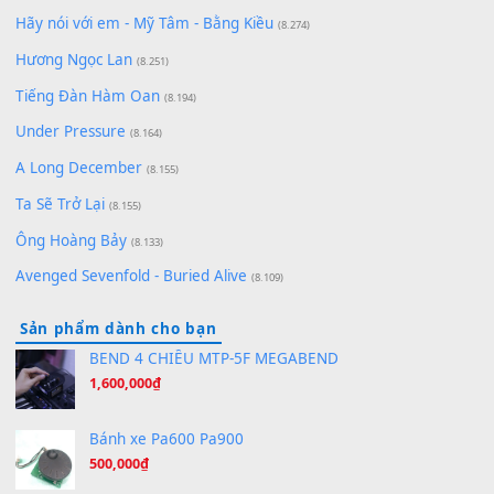
[SHEET] Ánh Trăng Nói Hộ Lòng Tôi - Mạnh Lệ Quân | Intro +
Pinyin
(8.651)
Bóng mây qua thềm
(8.577)
[SHEET PIANO] We Wish You A Merry Christmas
(8.516)
Orange Days - FT Island
(8.315)
Hãy nói với em - Mỹ Tâm - Bằng Kiều
(8.274)
Hương Ngọc Lan
(8.251)
Tiếng Đàn Hàm Oan
(8.194)
Under Pressure
(8.164)
A Long December
(8.155)
Ta Sẽ Trở Lại
(8.155)
Ông Hoàng Bảy
(8.133)