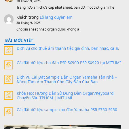
sx900-psr-sx700/
thaibaoduong68
trong
Bộ dữ liệu Sample MITUMI cho
PSR-SX900 và PSR-SX700
24 Tháng 4, 2026
Có giữ liệu 720 ko tuân e xin với ạ
thaitoanorg
trong
Bộ dữ liệu Sample MITUMI cho Đàn
SX900 và PSR-SX700
24 Tháng 4, 2026
bác ơi cho em hỏi chút , e tải về nhưng chỉ mở dc STYLE , khôn
band tiếng…
MinhTuan89
trong
Lỡ làng duyên em
30 Tháng 9, 2025
Trang hợp âm chưa cập nhật sheet, bạn đợi một thời gian nhé
Khách
trong
Lỡ làng duyên em
30 Tháng 9, 2025
Cho xin sheet nhạc organ được không ạ