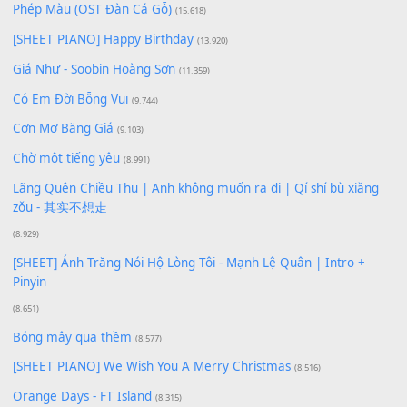
Bạn phải
đăng nhập
để gửi bình luận.
Xem nhiều nhất
Buông bỏ sự phụ thuộc nơi anh (Pinyin)
(18.942)
Phép Màu (OST Đàn Cá Gỗ)
(15.618)
[SHEET PIANO] Happy Birthday
(13.920)
Giá Như - Soobin Hoàng Sơn
(11.359)
Có Em Đời Bỗng Vui
(9.744)
Cơn Mơ Băng Giá
(9.103)
Chờ một tiếng yêu
(8.991)
Lãng Quên Chiều Thu | Anh không muốn ra đi | Qí shí bù xiǎ
zǒu - 其实不想走
(8.929)