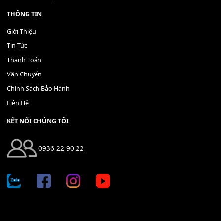
Bộ Nút Đệm Đàn Piano CASIO PX - Giá tốt nhất - Sửa tại n
400,000
₫
THÊM VÀO GIỎ HÀNG
Địa chỉ: 666/5A Đường Ba Tháng Hai, P.14, Q.10, TP HCM
Hotline: 0936 22 90 22
mitumi.vn@gmail.com