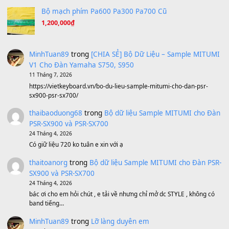
Avenged Sevenfold - Buried Alive
(8.109)
Sản phẩm dành cho bạn
BEND 4 CHIỀU MTP-5F MEGABEND
1,600,000
₫
Bánh xe Pa600 Pa900
500,000
₫
Bộ mạch phím Pa600 Pa300 Pa700 Cũ
1,200,000
₫
MinhTuan89
trong
[CHIA SẺ] Bộ Dữ Liệu – Sample MI
V1 Cho Đàn Yamaha S750, S950
11 Tháng 7, 2026
https://vietkeyboard.vn/bo-du-lieu-sample-mitumi-cho-dan-psr