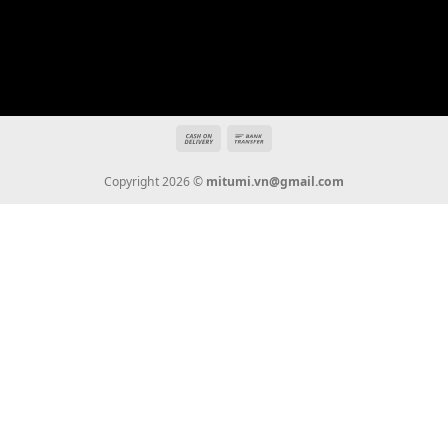
THÔNG TIN
Giới Thiệu
Tin Tức
Thanh Toán
Vận Chuyển
Chính Sách Bảo Hành
Liên Hệ
KẾT NỐI CHÚNG TÔI
0936 22 90 22