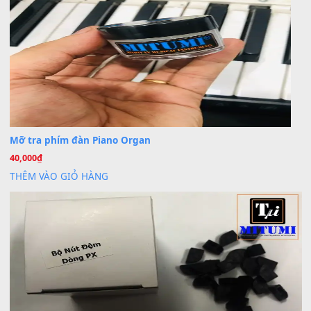
BÀI MỚI VIẾT
Dịch vụ cho thuê âm thanh tiệc gia đình, ban nhạc, ca s
20
Th7
Cài đặt dữ liệu cho đàn PSR-SX900 PSR-SX920 tại MIT
20
Th7
Dịch Vụ Cài Đặt Sample Đàn Organ Yamaha Tận Nhà 
07
Th7
Nâng Tầm Âm Thanh Cho Cây Đàn Của Bạn
Khóa Học Hướng Dẫn Sử Dụng Đàn Organ/Keyboard
26
Th6
Chuyên Sâu TPHCM | MITUMI
Cài đặt dữ liệu sample cho đàn Yamaha PSR-S750 S95
26
Th6