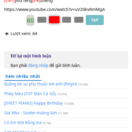
Hey
[F#]
I know you know rén
[Bbm7]
láile qùle
huà
[D#m7]
guò cāngsāng yǒu xìng
[Bbm7]
yùn fāshēng
[BbM7]
shíjiān de shǒu
[Bbm7]
zuì chéng
[Bb7]
kěn
huì
[G#m7]
liú zhù duì de xiāng
[C#7]
rèn
Cause
[F#]
I know you know nà
[Bbm]
bùshì yúbèn
màn
[D#m]
man děng yīgè
[Bbm]
wěn
[B]
bù bèi kànhǎo
[Bbm7]
de lù yǒu
[Am7]
gǔ
[G#m7]
gǎn
[C#7]
yǒu fēng
[F#]
shèng
https://www.youtube.com/watch?v=uV20kvRmMgA
60
TAP
Lượt xem:
64
Để lại một bình luận
Bạn phải
đăng nhập
để gửi bình luận.