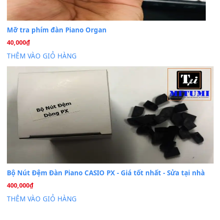
Cài đặt dữ liệu cho đàn PSR-SX900 PSR-SX920 tại MIT
20
Th7
Dịch Vụ Cài Đặt Sample Đàn Organ Yamaha Tận Nhà 
07
Th7
Nâng Tầm Âm Thanh Cho Cây Đàn Của Bạn
Khóa Học Hướng Dẫn Sử Dụng Đàn Organ/Keyboard
26
Th6
Chuyên Sâu TPHCM | MITUMI
Cài đặt dữ liệu sample cho đàn Yamaha PSR-S750 S95
26
Th6