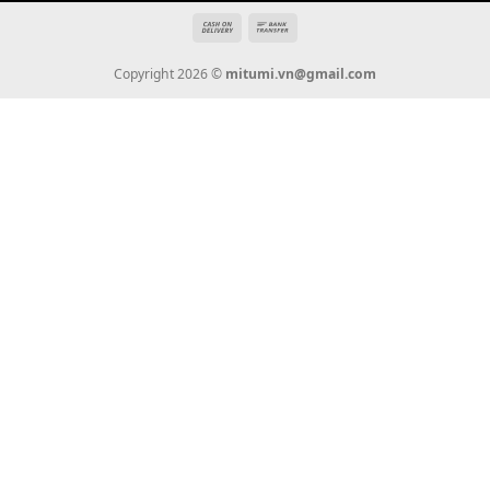
THÔNG TIN
Giới Thiệu
Tin Tức
Thanh Toán
Vận Chuyển
Chính Sách Bảo Hành
Liên Hệ
KẾT NỐI CHÚNG TÔI
0936 22 90 22