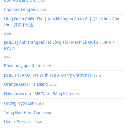
Xem nhiều nhất
Buông bỏ sự phụ thuộc nơi anh (Pinyin)
(18.942)
Phép Màu (OST Đàn Cá Gỗ)
(15.618)
[SHEET PIANO] Happy Birthday
(13.920)
Giá Như - Soobin Hoàng Sơn
(11.359)
Có Em Đời Bỗng Vui
(9.744)
Cơn Mơ Băng Giá
(9.103)
Chờ một tiếng yêu
(8.991)
Lãng Quên Chiều Thu | Anh không muốn ra đi | Qí shí bù xiǎ
zǒu - 其实不想走
(8.929)
[SHEET] Ánh Trăng Nói Hộ Lòng Tôi - Mạnh Lệ Quân | Intro +
Pinyin