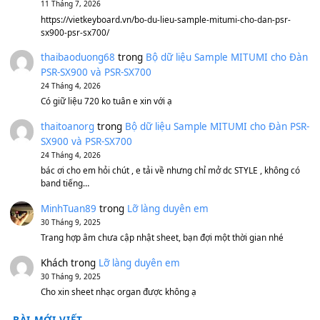
Sản phẩm dành cho bạn
BEND 4 CHIỀU MTP-5F MEGABEND
1,600,000
₫
Bánh xe Pa600 Pa900
500,000
₫
Bộ mạch phím Pa600 Pa300 Pa700 Cũ
1,200,000
₫
MinhTuan89
trong
[CHIA SẺ] Bộ Dữ Liệu – Sample MI
V1 Cho Đàn Yamaha S750, S950
11 Tháng 7, 2026
https://vietkeyboard.vn/bo-du-lieu-sample-mitumi-cho-dan-psr
sx900-psr-sx700/
thaibaoduong68
trong
Bộ dữ liệu Sample MITUMI cho