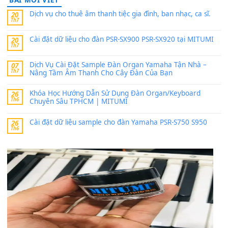
PSR-SX900 và PSR-SX700
24 Tháng 4, 2026
Có giữ liệu 720 ko tuân e xin với ạ
thaitoanorg
trong
Bộ dữ liệu Sample MITUMI cho Đàn
SX900 và PSR-SX700
24 Tháng 4, 2026
bác ơi cho em hỏi chút , e tải về nhưng chỉ mở dc STYLE , khôn
band tiếng…
MinhTuan89
trong
Lỡ làng duyên em
30 Tháng 9, 2025
Trang hợp âm chưa cập nhật sheet, bạn đợi một thời gian nhé
Khách
trong
Lỡ làng duyên em
30 Tháng 9, 2025
Cho xin sheet nhạc organ được không ạ
BÀI MỚI VIẾT
Dịch vụ cho thuê âm thanh tiệc gia đình, ban nhạc, ca s
20
Th7