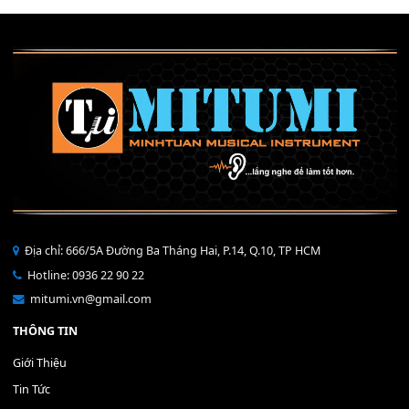
Mỡ tra phím đàn Piano Organ
40,000
₫
THÊM VÀO GIỎ HÀNG
Bộ Nút Đệm Đàn Piano CASIO PX - Giá tốt nhất - Sửa tại n
400,000
₫