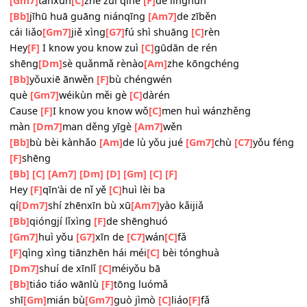
[Bb]
tiáo tiáo wānlù
[F]
tōng luómǎ
shīmián bù
[Gm]
guò
[C]
jìmò liáo
[F]
fǎ
[Bb]
dà shìjiè bù xiǎnyǎn
[Am]
de wǒmen
[Gm7]
tànxún
[C]
zhe zuì qìhé
[F]
de línghún
[Bb]
jīhū huā guāng niánqīng
[Am7]
de zīběn
cái liǎo
[Gm7]
jiě xìng
[G7]
fú shì shuāng
[C]
rèn
Hey
[F]
I know you know zuì
[C]
gūdān de rén
shēng
[Dm]
sè quǎnmǎ rènào
[Am]
zhe kōngchéng
[Bb]
yǒuxiē ānwěn
[F]
bù chéngwén
què
[Gm7]
wéikùn měi gè
[C]
dàrén
Cause
[F]
I know you know wǒ
[C]
men huì wánzhěng
màn
[Dm7]
man děng yīgè
[Am7]
wěn
[Bb]
bù bèi kànhǎo
[Am]
de lù yǒu jué
[Gm7]
chù
[C7]
yǒu 
[F]
shēng
[Bb]
[C]
[Am7]
[Dm]
[D]
[Gm]
[C]
[F]
Hey
[F]
qīn'ài de nǐ yě
[C]
huì lèi ba
qí
[Dm7]
shí zhēnxīn bù xū
[Am7]
yào kǎijiǎ