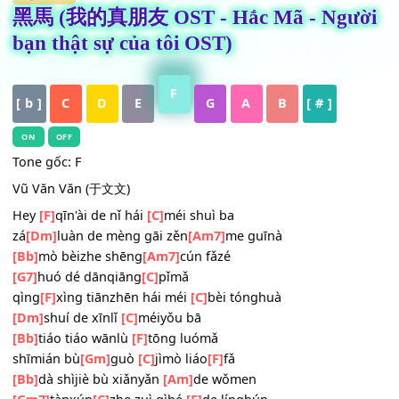
HỢP ÂM
黑馬 (我的真朋友 OST - Hắc Mã - Ngư
bạn thật sự của tôi OST)
F
[ b ]
C
D
E
G
A
B
[ # ]
ON
OFF
Tone gốc: F
Vũ Văn Văn (于文文)
Hey
[F]
qīn'ài de nǐ hái
[C]
méi shuì ba
zá
[Dm]
luàn de mèng gāi zěn
[Am7]
me guīnà
[Bb]
mò bèizhe shēng
[Am7]
cún fǎzé
[G7]
huó dé dānqiāng
[C]
pǐmǎ
qìng
[F]
xìng tiānzhēn hái méi
[C]
bèi tónghuà
[Dm]
shuí de xīnlǐ
[C]
méiyǒu bā