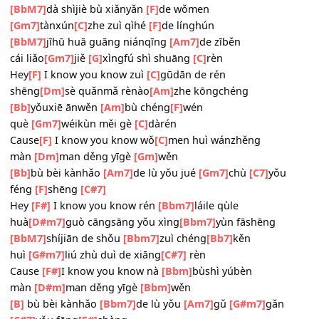
[Bb]
qióngjí lǐxìng
[F]
de shēnghuó
[Gm7]
huì yǒu
[G7]
xīn de
[C7]
wán
[C]
fǎ
[F]
qìng xìng tiānzhēn hái méi
[C]
bèi tónghuà
[Dm7]
shuí de xīnlǐ
[C]
méiyǒu bā
[Bb]
tiáo tiáo wānlù
[F]
tōng luómǎ
shī
[Gm]
mián bù
[Gm7]
guò jìmò
[C]
liáo
[F]
fǎ
[BbM7]
dà shìjiè bù xiǎnyǎn
[F]
de wǒmen
[Gm7]
tànxún
[C]
zhe zuì qìhé
[F]
de línghún
[BbM7]
jīhū huā guāng niánqīng
[Am7]
de zīběn
cái liǎo
[Gm7]
jiě
[G]
xìngfú shì shuāng
[C]
rèn
Hey
[F]
I know you know zuì
[C]
gūdān de rén
shēng
[Dm]
sè quǎnmǎ rènào
[Am]
zhe kōngchéng
[Bb]
yǒuxiē ānwěn
[Am]
bù chéng
[F]
wén
què
[Gm7]
wéikùn měi gè
[C]
dàrén
Cause
[F]
I know you know wǒ
[C]
men huì wánzhěng
màn
[Dm]
man děng yīgè
[Gm]
wěn
[Bb]
bù bèi kànhǎo
[Am7]
de lù yǒu jué
[Gm7]
chù
[C7]
yǒu
féng
[F]
shēng
[C#7]