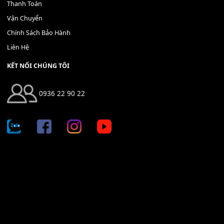
THÊM VÀO GIỎ HÀNG
Địa chỉ: 666/5A Đường Ba Tháng Hai, P.14, Q.10, TP HCM
Hotline: 0936 22 90 22
mitumi.vn@gmail.com