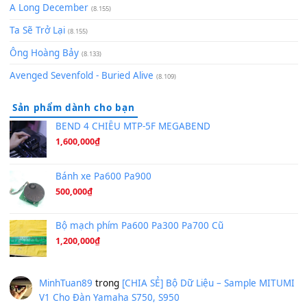
(8.651)
Bóng mây qua thềm
(8.577)
[SHEET PIANO] We Wish You A Merry Christmas
(8.516)
Orange Days - FT Island
(8.315)
Hãy nói với em - Mỹ Tâm - Bằng Kiều
(8.274)
Hương Ngọc Lan
(8.251)
Tiếng Đàn Hàm Oan
(8.194)
Under Pressure
(8.164)
A Long December
(8.155)
Ta Sẽ Trở Lại
(8.155)
Ông Hoàng Bảy
(8.133)
Avenged Sevenfold - Buried Alive
(8.109)