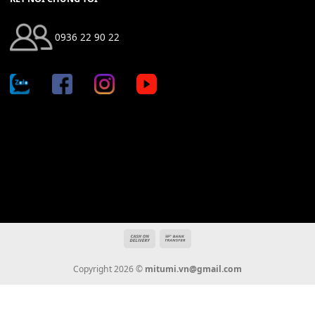
Địa chỉ: 666/5A Đường Ba Tháng Hai, P.14, Q.10, TP HCM
Hotline: 0936 22 90 22
mitumi.vn@gmail.com
THÔNG TIN
Giới Thiệu
Tin Tức
Thanh Toán
Vận Chuyển
Chính Sách Bảo Hành