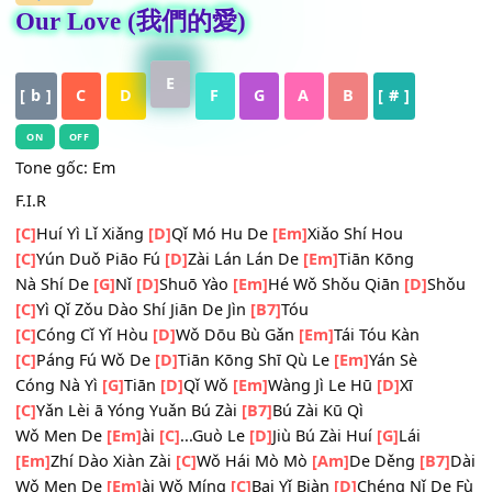
HỢP ÂM
Our Love (我們的愛)
E
[ b ]
C
D
F
G
A
B
[ # ]
ON
OFF
Tone gốc: Em
F.I.R
[C]
Huí Yì Lǐ Xiǎng
[D]
Qǐ Mó Hu De
[Em]
Xiǎo Shí Hou
[C]
Yún Duǒ Piāo Fú
[D]
Zài Lán Lán De
[Em]
Tiān Kōng
Nà Shí De
[G]
Nǐ
[D]
Shuō Yào
[Em]
Hé Wǒ Shǒu Qiān
[D]
S
[C]
Yì Qǐ Zǒu Dào Shí Jiān De Jìn
[B7]
Tóu
[C]
Cóng Cǐ Yǐ Hòu
[D]
Wǒ Dōu Bù Gǎn
[Em]
Tái Tóu Kàn
[C]
Páng Fú Wǒ De
[D]
Tiān Kōng Shī Qù Le
[Em]
Yán Sè
Cóng Nà Yì
[G]
Tiān
[D]
Qǐ Wǒ
[Em]
Wàng Jì Le Hū
[D]
Xī