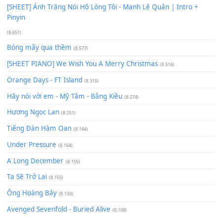
Có Em Đời Bỗng Vui
(9.744)
Cơn Mơ Băng Giá
(9.103)
Chờ một tiếng yêu
(8.991)
Lãng Quên Chiều Thu | Anh không muốn ra đi | Qí shí bù xiǎ
zǒu - 其实不想走
(8.929)
[SHEET] Ánh Trăng Nói Hộ Lòng Tôi - Mạnh Lệ Quân | Intro +
Pinyin
(8.651)
Bóng mây qua thềm
(8.577)
[SHEET PIANO] We Wish You A Merry Christmas
(8.516)
Orange Days - FT Island
(8.315)
Hãy nói với em - Mỹ Tâm - Bằng Kiều
(8.274)