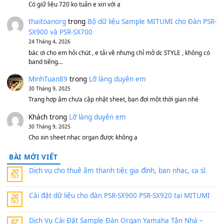
Bộ mạch phím Pa600 Pa300 Pa700 Cũ
1,200,000
₫
MinhTuan89
trong
[CHIA SẺ] Bộ Dữ Liệu – Sample MI
V1 Cho Đàn Yamaha S750, S950
11 Tháng 7, 2026
https://vietkeyboard.vn/bo-du-lieu-sample-mitumi-cho-dan-psr
sx900-psr-sx700/
thaibaoduong68
trong
Bộ dữ liệu Sample MITUMI cho
PSR-SX900 và PSR-SX700
24 Tháng 4, 2026
Có giữ liệu 720 ko tuân e xin với ạ
thaitoanorg
trong
Bộ dữ liệu Sample MITUMI cho Đàn
SX900 và PSR-SX700
24 Tháng 4, 2026
bác ơi cho em hỏi chút , e tải về nhưng chỉ mở dc STYLE , khôn
band tiếng…