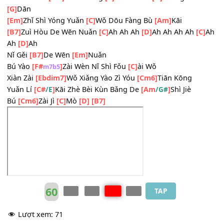
[C]
Yǎn Lèi ā Yóng Yuǎn Bú Zài
[B7]
Bú Zài Kū Qì
Wǒ Men De
[Em]
ài
[C]
...Guò Le
[D]
Jiù Bú Zài Huí
[G]
Lái
[Em]
Zhí Dào Xiàn Zài
[C]
Wǒ Hái Mò Mò
[Am]
De Děng
[B7
Wǒ Men De
[Em]
ài Wǒ Míng
[C]
Bai Yǐ Biàn
[D]
Chéng Nǐ D
[G]
Dān
[Em]
Zhǐ Shì Yóng Yuǎn
[C]
Wǒ Dōu Fàng Bù
[Am]
Kāi
[B7]
Zuì Hòu De Wēn Nuǎn
[C]
Ah Ah Ah
[D]
Ah Ah Ah Ah
[
Ah
[D]
Ah
Nǐ Gěi
[B7]
De Wēn
[Em]
Nuǎn
Bú Yào
[F#
]
Zài Wèn Nǐ Shì Fǒu
[C]
ài Wǒ
m7b5
Xiàn Zài
[Ebdim7]
Wǒ Xiǎng Yào Zì Yóu
[Cm6]
Tiān Kōng
Yuǎn Lí
[C#
]
Kāi Zhè Bèi Kùn Bǎng De
[Am
]
Shì Jiè
/E
/G#
Bú
[Cm6]
Zài Jì
[C]
Mò
[D]
[B7]