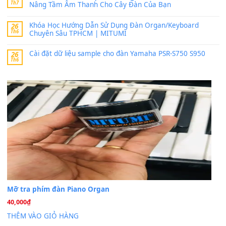
MinhTuan89
trong
Lỡ làng duyên em
30 Tháng 9, 2025
Trang hợp âm chưa cập nhật sheet, bạn đợi một thời gian nhé
Khách
trong
Lỡ làng duyên em
30 Tháng 9, 2025
Cho xin sheet nhạc organ được không ạ
BÀI MỚI VIẾT
Dịch vụ cho thuê âm thanh tiệc gia đình, ban nhạc, ca s
20
Th7
Cài đặt dữ liệu cho đàn PSR-SX900 PSR-SX920 tại MIT
20
Th7
Dịch Vụ Cài Đặt Sample Đàn Organ Yamaha Tận Nhà 
07
Th7
Nâng Tầm Âm Thanh Cho Cây Đàn Của Bạn
Khóa Học Hướng Dẫn Sử Dụng Đàn Organ/Keyboard
26
Th6
Chuyên Sâu TPHCM | MITUMI