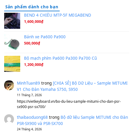
Hương Ngọc Lan
(8.251)
Tiếng Đàn Hàm Oan
(8.194)
Under Pressure
(8.164)
A Long December
(8.155)
Ta Sẽ Trở Lại
(8.155)
Ông Hoàng Bảy
(8.133)
Avenged Sevenfold - Buried Alive
(8.109)
Sản phẩm dành cho bạn
BEND 4 CHIỀU MTP-5F MEGABEND
1,600,000
₫
Bánh xe Pa600 Pa900
500,000
₫