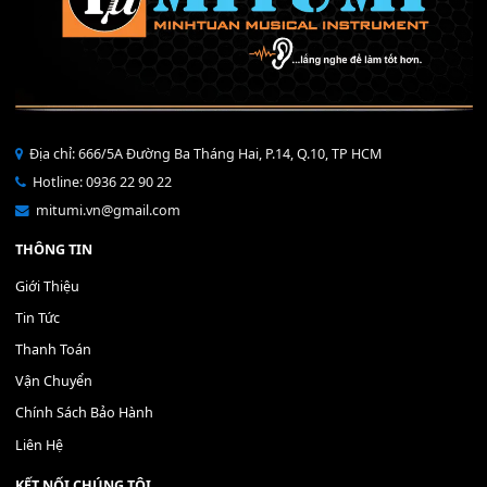
Bộ Nút Đệm Đàn Piano CASIO PX - Giá tốt nhất - Sửa tại n
400,000
₫
THÊM VÀO GIỎ HÀNG