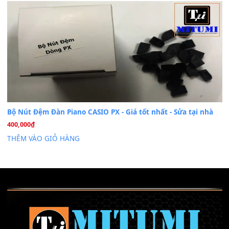
Cài đặt dữ liệu sample cho đàn Yamaha PSR-S750 S95
26
Th6
Mỡ tra phím đàn Piano Organ
40,000
₫
THÊM VÀO GIỎ HÀNG