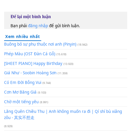
60
TAP
Lượt xem:
71
Để lại một bình luận
Bạn phải
đăng nhập
để gửi bình luận.
Xem nhiều nhất
Buông bỏ sự phụ thuộc nơi anh (Pinyin)
(18.942)
Phép Màu (OST Đàn Cá Gỗ)
(15.618)
[SHEET PIANO] Happy Birthday
(13.920)
Giá Như - Soobin Hoàng Sơn
(11.359)