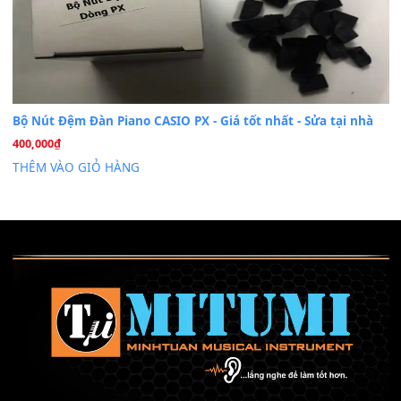
Mỡ tra phím đàn Piano Organ
40,000
₫
THÊM VÀO GIỎ HÀNG