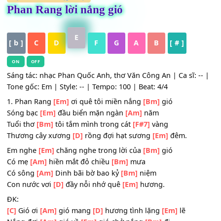
HỢP ÂM
,
Mới cập nhật
Phan Rang lời nắng gió
E
[ b ]
C
D
F
G
A
B
[ # ]
ON
OFF
Sáng tác: nhạc Phan Quốc Anh, thơ Văn Công An | Ca sĩ: -
Tone gốc: Em | Style: -- | Tempo: 100 | Beat: 4/4
1. Phan Rang
[Em]
ơi quê tôi miền nắng
[Bm]
gió
Sóng bạc
[Em]
đầu biển mặn ngàn
[Am]
năm
Tuổi thơ
[Bm]
tôi tắm mình trong cát
[F#7]
vàng
Thương cây xương
[D]
rồng đợi hạt sương
[Em]
đêm.
Em nghe
[Em]
chăng nghe trong lời của
[Bm]
gió
Có mẹ
[Am]
hiền mắt đỏ chiều
[Bm]
mưa
Có sông
[Am]
Dinh bãi bờ bao kỷ
[Bm]
niệm