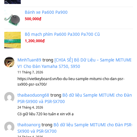
Under Pressure
(8.164)
A Long December
(8.155)
Ta Sẽ Trở Lại
(8.155)
Ông Hoàng Bảy
(8.133)
Avenged Sevenfold - Buried Alive
(8.109)
Sản phẩm dành cho bạn
BEND 4 CHIỀU MTP-5F MEGABEND
1,600,000
₫
Bánh xe Pa600 Pa900
500,000
₫
Bộ mạch phím Pa600 Pa300 Pa700 Cũ
1,200,000
₫