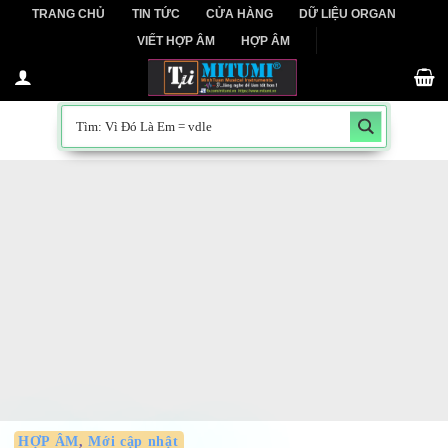
Skip
TRANG CHỦ
TIN TỨC
CỬA HÀNG
DỮ LIỆU ORGAN
to
VIẾT HỢP ÂM
HỢP ÂM
content