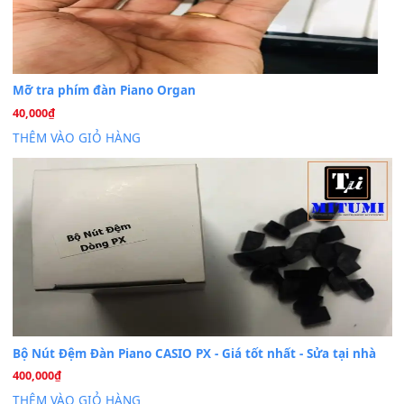
Dịch vụ cho thuê âm thanh tiệc gia đình, ban nhạc, ca s
20
Th7
Cài đặt dữ liệu cho đàn PSR-SX900 PSR-SX920 tại MIT
20
Th7
Dịch Vụ Cài Đặt Sample Đàn Organ Yamaha Tận Nhà 
07
Th7
Nâng Tầm Âm Thanh Cho Cây Đàn Của Bạn
Khóa Học Hướng Dẫn Sử Dụng Đàn Organ/Keyboard
26
Th6
Chuyên Sâu TPHCM | MITUMI
Cài đặt dữ liệu sample cho đàn Yamaha PSR-S750 S95
26
Th6