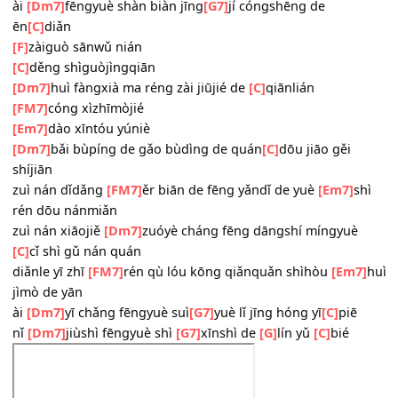
kāishǐ zǒng shì
[FM7]
shēn shēnqiè qiè xīnxīnniànniàn
[Em7]
nǐ qíng hé wǒ yuàn
ránhòu zǒng yǒu
[Dm7]
qīng qīng qiǎn qiǎn
tiāo tiāojiǎn jiǎn
[C]
nǐ fán hé wǒ xián
zuìzhōng zǒng huì
[FM7]
lěng lěng dàndàn
[F]
xīngxīng
diǎndiǎn
[Em7]
nǐ yàn hé wǒ yuàn
ài
[Dm7]
fēngyuè shàn biàn jīng
[G7]
jí cóngshēng de
ēn
[C]
diǎn
[F]
zàiguò sānwǔ nián
[C]
děng shìguòjìngqiān
[Dm7]
huì fàngxià ma réng zài jiūjié de
[C]
qiānlián
[FM7]
cóng xìzhīmòjié
[Em7]
dào xīntóu yúniè
[Dm7]
bǎi bùpíng de gǎo bùdìng de quán
[C]
dōu jiāo gěi
shíjiān
zuì nán dǐdǎng
[FM7]
ěr biān de fēng yǎndǐ de yuè
[Em7]
rén dōu nánmiǎn
zuì nán xiāojiě
[Dm7]
zuóyè cháng fēng dāngshí míngyuè