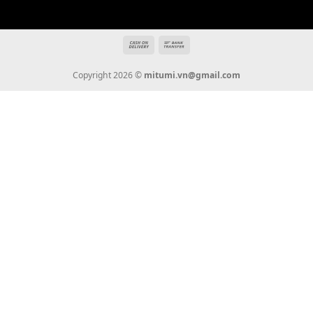
mitumi.vn@gmail.com
THÔNG TIN
Giới Thiệu
Tin Tức
Thanh Toán
Vận Chuyển
Chính Sách Bảo Hành
Liên Hệ
KẾT NỐI CHÚNG TÔI
0936 22 90 22