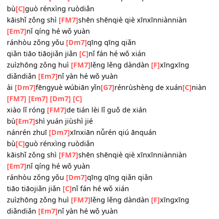
yě jiù zài yě méiyǒu
[C]
jiàn
xiào lǐ róng
[FM7]
de tián lèi lǐ guǒ de xián
bù
[Em7]
shì yuán jiùshì jié
nánrén zhuī
[Dm7]
xīnxiān nǚrén qiú ānquán
bù
[C]
guò rénxìng ruòdiǎn
kāishǐ zǒng shì
[FM7]
shēn shēnqiè qiè xīnxīnniànniàn
[Em7]
nǐ qíng hé wǒ yuàn
ránhòu zǒng yǒu
[Dm7]
qīng qīng qiǎn
qiǎn
tiāo tiāojiǎn jiǎn
[C]
nǐ fán hé wǒ xián
zuìzhōng zǒng huì
[FM7]
lěng lěng dàndàn
[F]
xīngxīng
diǎndiǎn
[Em7]
nǐ yàn hé wǒ yuàn
ài
[Dm7]
fēngyuè wúbiān yǐn
[G7]
rénrùshèng de xuán
[C]
n
[FM7]
[Em7]
[Dm7]
[C]
xiào lǐ róng
[FM7]
de tián lèi lǐ guǒ de xián
bù
[Em7]
shì yuán jiùshì jié
nánrén zhuī
[Dm7]
xīnxiān nǚrén qiú ānquán
bù
[C]
guò rénxìng ruòdiǎn