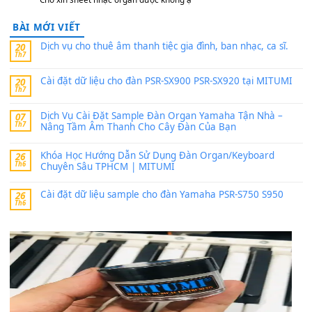
thaibaoduong68
trong
Bộ dữ liệu Sample MITUMI cho
PSR-SX900 và PSR-SX700
24 Tháng 4, 2026
Có giữ liệu 720 ko tuân e xin với ạ
thaitoanorg
trong
Bộ dữ liệu Sample MITUMI cho Đàn
SX900 và PSR-SX700
24 Tháng 4, 2026
bác ơi cho em hỏi chút , e tải về nhưng chỉ mở dc STYLE , khôn
band tiếng…
MinhTuan89
trong
Lỡ làng duyên em
30 Tháng 9, 2025
Trang hợp âm chưa cập nhật sheet, bạn đợi một thời gian nhé
Khách
trong
Lỡ làng duyên em
30 Tháng 9, 2025
Cho xin sheet nhạc organ được không ạ
BÀI MỚI VIẾT