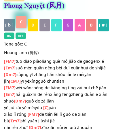
HỢP ÂM
Phong Nguyệt (风月)
C
[ b ]
D
E
F
G
A
B
[ # ]
ON
OFF
Tone gốc: C
Hoàng Linh (黄龄)
[FM7]
tuō diào piàoliang què mó jiǎo de gāogēnxié
[Em7]
suǒ mén guān dēng bèi duì xuānhuá de shìjiè
[Dm7]
sùjing yī zhāng liǎn shōuliǎnle méiyǎn
jǐn
[CM7]
yī yèxíngguò chūntiān
[FM7]
wèi wánchéng de liànqíng tíng zài huí chē jiàn
[Em7]
hái guàxīn de rénxiàng fēngzhēng duànle xiàn
shuō
[Dm7]
guò de zàijiàn