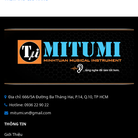
Mỡ tra phím đàn Piano Organ
40,000
₫
THÊM VÀO GIỎ HÀNG
Bộ Nút Đệm Đàn Piano CASIO PX - Giá tốt nhất - Sửa tại n