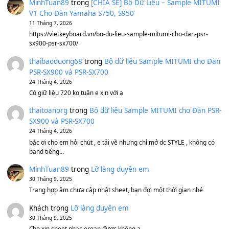
Avenged Sevenfold - Buried Alive
(8.109)
Sản phẩm dành cho bạn
BEND 4 CHIỀU MTP-5F MEGABEND
1,600,000
₫
Bánh xe Pa600 Pa900
500,000
₫
Bộ mạch phím Pa600 Pa300 Pa700 Cũ
1,200,000
₫
MinhTuan89
trong
[CHIA SẺ] Bộ Dữ Liệu – Sample MI
V1 Cho Đàn Yamaha S750, S950
11 Tháng 7, 2026
https://vietkeyboard.vn/bo-du-lieu-sample-mitumi-cho-dan-psr
sx900-psr-sx700/