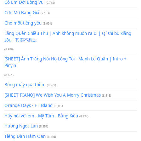
Để lại một bình luận
Bạn phải
đăng nhập
để gửi bình luận.
Xem nhiều nhất
Buông bỏ sự phụ thuộc nơi anh (Pinyin)
(18.942)
Phép Màu (OST Đàn Cá Gỗ)
(15.618)
[SHEET PIANO] Happy Birthday
(13.920)
Giá Như - Soobin Hoàng Sơn
(11.359)
Có Em Đời Bỗng Vui
(9.744)
Cơn Mơ Băng Giá
(9.103)
Chờ một tiếng yêu
(8.991)
Lãng Quên Chiều Thu | Anh không muốn ra đi | Qí shí bù xiǎ
zǒu - 其实不想走
(8.929)