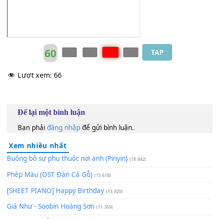
[C]
cǐ shì gǔ nán quán
diǎnle yī zhī
[FM7]
rén qù lóu kōng qiǎnquǎn shìhòu
[Em
jìmò de yān
ài
[Dm7]
yī chǎng fēngyuè suì
[G7]
yuè lǐ jīng hóng yī
[C]
piē
nǐ
[Dm7]
jiùshì fēngyuè shì
[G7]
xīnshì de
[G]
lín yǔ
[C]
bié
60
TAP
Lượt xem:
66