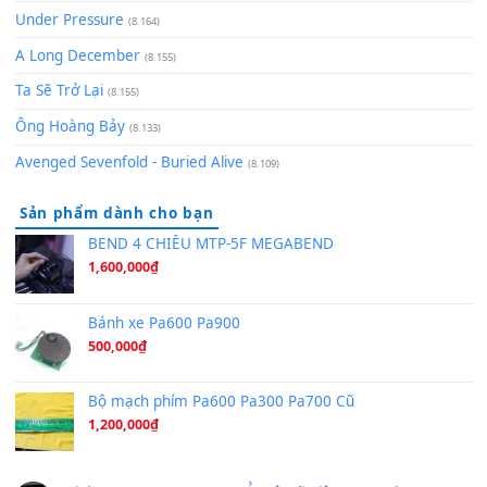
[SHEET] Ánh Trăng Nói Hộ Lòng Tôi - Mạnh Lệ Quân | Intro +
Pinyin
(8.651)
Bóng mây qua thềm
(8.577)
[SHEET PIANO] We Wish You A Merry Christmas
(8.516)
Orange Days - FT Island
(8.315)
Hãy nói với em - Mỹ Tâm - Bằng Kiều
(8.274)
Hương Ngọc Lan
(8.251)
Tiếng Đàn Hàm Oan
(8.194)
Under Pressure
(8.164)
A Long December
(8.155)
Ta Sẽ Trở Lại
(8.155)
Ông Hoàng Bảy
(8.133)