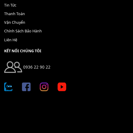
400,000
₫
THÊM VÀO GIỎ HÀNG
Địa chỉ: 666/5A Đường Ba Tháng Hai, P.14, Q.10, TP HCM
Hotline: 0936 22 90 22