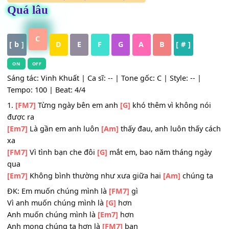
ĐÃ KIỂM DUYỆT
,
HỢP ÂM
,
Nhạc Trẻ
Quá lâu
C
[ b ]
D
E
F
G
A
B
[ # ]
ON
OFF
Sáng tác: Vinh Khuất | Ca sĩ: -- | Tone gốc: C | Style: -- |
Tempo: 100 | Beat: 4/4
1.
[FM7]
Từng ngày bên em anh
[G]
khó thêm vì không n
được ra
[Em7]
Là gần em anh luôn
[Am]
thấy đau, anh luôn thấy 
xa
[FM7]
Vì tình bạn che đôi
[G]
mắt em, bao năm tháng ng
qua
[Em7]
Không bình thường như xưa giữa hai
[Am]
chúng 