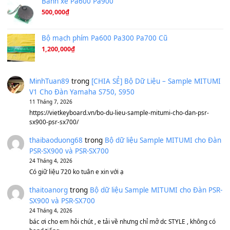
Tiếng Đàn Hàm Oan
(8.194)
Under Pressure
(8.164)
A Long December
(8.155)
Ta Sẽ Trở Lại
(8.155)
Ông Hoàng Bảy
(8.133)
Avenged Sevenfold - Buried Alive
(8.109)
Sản phẩm dành cho bạn
BEND 4 CHIỀU MTP-5F MEGABEND
1,600,000
₫
Bánh xe Pa600 Pa900
500,000
₫
Bộ mạch phím Pa600 Pa300 Pa700 Cũ