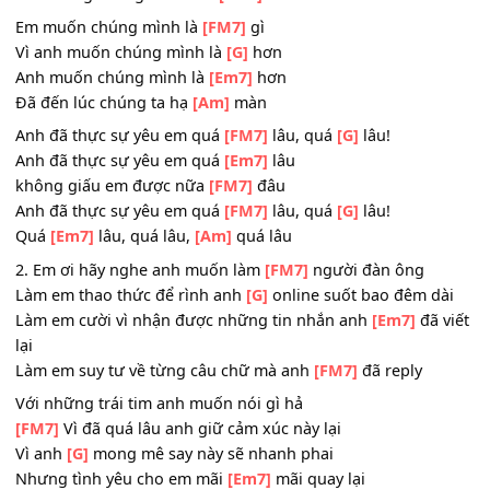
ĐK: Em muốn chúng mình là
[FM7]
gì
Vì anh muốn chúng mình là
[G]
hơn
Anh muốn chúng mình là
[Em7]
hơn
Anh mong chúng ta hơn là
[FM7]
ban
Em muốn chúng mình là
[FM7]
gì
Vì anh muốn chúng mình là
[G]
hơn
Anh muốn chúng mình là
[Em7]
hơn
Đã đến lúc chúng ta hạ
[Am]
màn
Anh đã thực sự yêu em quá
[FM7]
lâu, quá
[G]
lâu!
Anh đã thực sự yêu em quá
[Em7]
lâu
không giấu em được nữa
[FM7]
đâu
Anh đã thực sự yêu em quá
[FM7]
lâu, quá
[G]
lâu!
Quá
[Em7]
lâu, quá lâu,
[Am]
quá lâu
2. Em ơi hãy nghe anh muốn làm
[FM7]
người đàn ông
Làm em thao thức để rình anh
[G]
online suốt bao đêm d
Làm em cười vì nhận được những tin nhắn anh
[Em7]
đã 