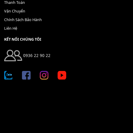
400,000
₫
THÊM VÀO GIỎ HÀNG
Địa chỉ: 666/5A Đường Ba Tháng Hai, P.14, Q.10, TP HCM
Hotline: 0936 22 90 22
mitumi.vn@gmail.com