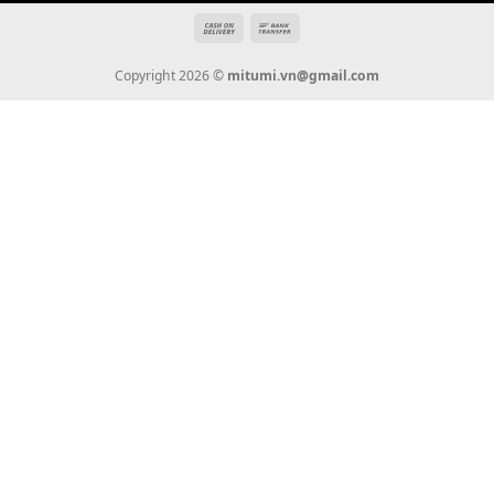
THÔNG TIN
Giới Thiệu
Tin Tức
Thanh Toán
Vận Chuyển
Chính Sách Bảo Hành
Liên Hệ
KẾT NỐI CHÚNG TÔI
0936 22 90 22