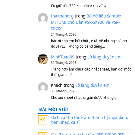
S750, S950
11 Tháng 7, 2026
https://vietkeyboard.vn/b
mitumi-cho-dan-psr-sx900
thaibaoduong68
tron
MITUMI cho Đàn PSR-S
SX700
24 Tháng 4, 2026
Có giữ liệu 720 ko tuân e x
thaitoanorg
trong
Bộ 
MITUMI cho Đàn PSR-S
SX700
24 Tháng 4, 2026
bác ơi cho em hỏi chút , e
dc STYLE , không có band
MinhTuan89
trong
Lỡ 
30 Tháng 9, 2025