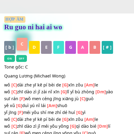
HỢP ÂM
Ru guo ni hai ai wo
C
[ b ]
D
E
F
G
A
B
[ # ]
ON
OFF
Tone gốc: C
Quang Lương (Michael Wong)
wǒ
[C]
dài zhe yī kē pí bèi de
[G]
xīn zǒu
[Am]
le
wǒ
[C]
zhī dào zì jǐ zài nǐ xīn
[G]
lǐ yǐ bù zhòng
[Dm]
yào
suī rán
[F]
wǒ men céng jīng xiāng jù
[C]
guò
yě xǔ
[G]
duì yú nǐ lái
[Am]
shuō