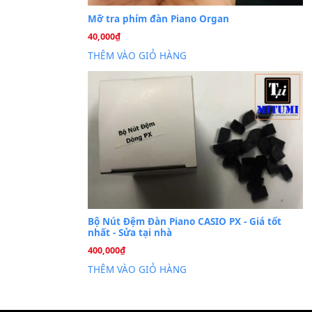
Cài đặt dữ liệu sampl
26
Th6
PSR-S750 S950
Mỡ tra phím đàn Piano Org
40,000
₫
THÊM VÀO GIỎ HÀNG