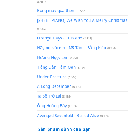
(8.929)
[SHEET] Ánh Trăng Nói Hộ Lò
Quân | Intro + Pinyin
(8.651)
Bóng mây qua thềm
(8.577)
[SHEET PIANO] We Wish You 
(8.516)
Orange Days - FT Island
(8.315)
Hãy nói với em - Mỹ Tâm - Bằ
Hương Ngọc Lan
(8.251)
Tiếng Đàn Hàm Oan
(8.194)
Under Pressure
(8.164)
A Long December
(8.155)