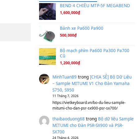
Ta Sẽ Trở Lại
(8.155)
Ông Hoàng Bảy
(8.133)
Avenged Sevenfold - Buried A
Sản phẩm dành cho bạn
BEND 4 CHIỀU M
1,600,000
₫
Bánh xe Pa600 Pa
500,000
₫
Bộ mạch phím Pa6
Cũ
1,200,000
₫
MinhTuan89
trong
[CH
– Sample MITUMI V1 