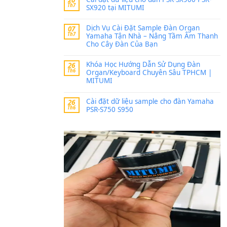
Trang hợp âm chưa cập nh
thời gian nhé
Khách
trong
Lỡ làng 
30 Tháng 9, 2025
Cho xin sheet nhạc organ
BÀI MỚI VIẾT
Dịch vụ cho thuê âm th
20
Th7
ban nhạc, ca sĩ.
Cài đặt dữ liệu cho đà
20
Th7
SX920 tại MITUMI
Dịch Vụ Cài Đặt Samp
07
Th7
Yamaha Tận Nhà – N
Cho Cây Đàn Của Bạn
Khóa Học Hướng Dẫn 
26
Th6
Organ/Keyboard Chuy
MITUMI