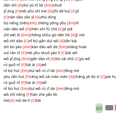
yǐ jīng
[F]
méi yǒu shí me zhí dé huí
[G]
yì
wǒ
[C]
dài zhe yī kē pí bèi de
[G]
xīn zǒu
[Am]
le
wǒ
[C]
zhī dào zì jǐ méi yǒu yǒng
[G]
qì dào bié
[Dm]
lí
suī rán
[F]
wǒ men céng jīng yōng yǒu
[C]
guò
dàn shì
[G]
duì yú nǐ lái
[Am]
shuō
yǐ jīng
[F]
méi yǒu shí me
[G]
zhí dé huí
[C]
yì
[C]
nán dào zǎo yǐ
[G]
zhù dìng
bù néng zhēn
[Am]
zhèng yōng yǒu
[Em]
nǐ
nán dào wǒ
[F]
zhēn xīn fù chū
[C]
yī qiē
zhī wéi le
[Dm]
chéng shòu gū dān hé
[G]
jì mò
wǒ zhī dào
[C]
nǐ bù gǎn duì wǒ
[G]
tǎn bái
shì bù yào
[Am]
kàn dào wǒ de
[Em]
shāng huái
suī rán nǐ
[F]
méi yǒu shuō yào lí
[C]
kāi wǒ
wǒ yǐ jīng
[Dm]
gǎn dào nǐ
[G]
bù zài zhǔ
[C]
yú wǒ
rú guǒ nǐ
[F]
hái ài
[G]
wǒ
nǐ bù huì
[Em]
duì wǒ rú cǐ de
[Am]
lěng mò
yòu zěn huì
[F]
ràng wǒ zài màn màn
[G]
cháng yè dú zì
[C