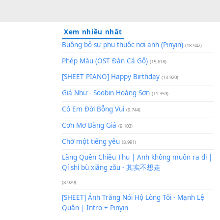
Xem nhiều nhất
Buông bỏ sự phụ thuộc nơi an
Phép Màu (OST Đàn Cá Gỗ)
(1
[SHEET PIANO] Happy Birthd
Giá Như - Soobin Hoàng Sơn
(
Có Em Đời Bỗng Vui
(9.744)
Cơn Mơ Băng Giá
(9.103)
Chờ một tiếng yêu
(8.991)
Lãng Quên Chiều Thu | Anh k
Qí shí bù xiǎng zǒu - 其实不