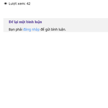
rú guǒ nǐ
[F]
hái ài
[G]
wǒ
nǐ bù huì
[Em]
duì wǒ rú cǐ de
[Am]
lěng mò
wǒ zhī néng
[F]
hán zhe yǎn lèi
mò
[G]
mò de lí
[C]
kāi
60
Lượt xem:
42
Để lại một bình luận
Bạn phải
đăng nhập
để gửi bình luận.