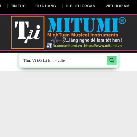
NG CHỦ
TIN TỨC
CỬA HÀNG
DỮ LIỆU ORGAN
V