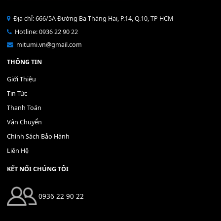
Bộ Nút Đệm Đàn Piano CASIO PX - Giá tốt nhất - Sửa tại n
400,000
₫
THÊM VÀO GIỎ HÀNG