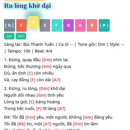
HỢP ÂM
,
Nhạc Trẻ
Ru lòng khờ dại
D
[ b ]
C
E
F
G
A
B
[ # ]
ON
OFF
Sáng tác: Bùi Thanh Tuấn | Ca sĩ: -- | Tone gốc: Dm | Style
| Tempo: 100 | Beat: 4/4
1. Đừng, quay đầu
[Dm]
nhìn lại
Đừng, tiếc thương
[Gm]
ngày qua
Dù, ân tình
[C]
còn nhiều
Và, cay đắng
[F]
còn dài
[A7]
2. Đừng, ru lòng,
[Dm]
khờ dại
Người dối nhau
[Gm]
tình yêu
Lòng ta giờ,
[C]
bàng hoàng