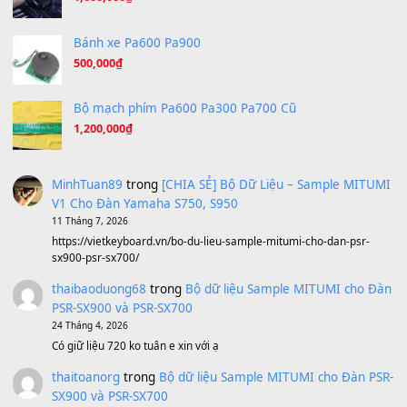
A Long December
(8.155)
Ta Sẽ Trở Lại
(8.155)
Ông Hoàng Bảy
(8.133)
Avenged Sevenfold - Buried Alive
(8.109)
Sản phẩm dành cho bạn
BEND 4 CHIỀU MTP-5F MEGABEND
1,600,000
₫
Bánh xe Pa600 Pa900
500,000
₫
Bộ mạch phím Pa600 Pa300 Pa700 Cũ
1,200,000
₫