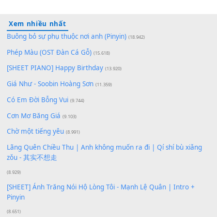
Lượt xem:
168
Để lại một bình luận
Bạn phải
đăng nhập
để gửi bình luận.
Xem nhiều nhất
Buông bỏ sự phụ thuộc nơi anh (Pinyin)
(18.942)
Phép Màu (OST Đàn Cá Gỗ)
(15.618)
[SHEET PIANO] Happy Birthday
(13.920)
Giá Như - Soobin Hoàng Sơn
(11.359)
Có Em Đời Bỗng Vui
(9.744)
Cơn Mơ Băng Giá
(9.103)