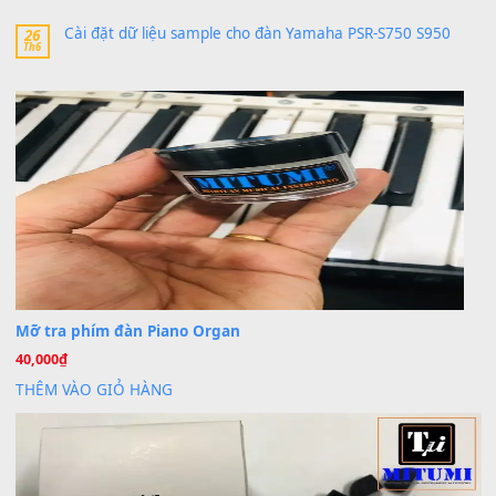
Khách
trong
Lỡ làng duyên em
30 Tháng 9, 2025
Cho xin sheet nhạc organ được không ạ
BÀI MỚI VIẾT
Dịch vụ cho thuê âm thanh tiệc gia đình, ban nhạc, ca s
20
Th7
Cài đặt dữ liệu cho đàn PSR-SX900 PSR-SX920 tại MIT
20
Th7
Dịch Vụ Cài Đặt Sample Đàn Organ Yamaha Tận Nhà 
07
Th7
Nâng Tầm Âm Thanh Cho Cây Đàn Của Bạn
Khóa Học Hướng Dẫn Sử Dụng Đàn Organ/Keyboard
26
Th6
Chuyên Sâu TPHCM | MITUMI
Cài đặt dữ liệu sample cho đàn Yamaha PSR-S750 S95
26
Th6