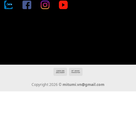
Địa chỉ: 666/5A Đường Ba Tháng Hai, P.14, Q.10, TP HCM
Hotline: 0936 22 90 22
mitumi.vn@gmail.com
THÔNG TIN
Giới Thiệu
Tin Tức
Thanh Toán
Vận Chuyển
Chính Sách Bảo Hành
Liên Hệ
KẾT NỐI CHÚNG TÔI
0936 22 90 22