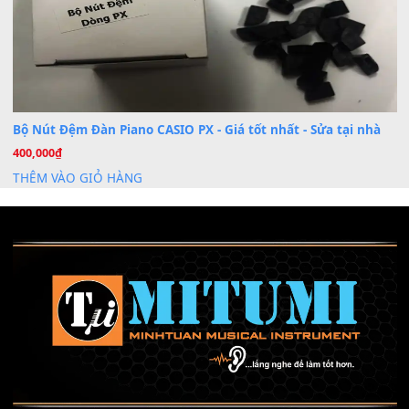
Mỡ tra phím đàn Piano Organ
40,000
₫
THÊM VÀO GIỎ HÀNG