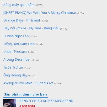
Chờ một tiếng yêu
(8.991)
Lãng Quên Chiều Thu | Anh không muốn ra đi | Qí shí bù xiǎ
zǒu - 其实不想走
(8.929)
[SHEET] Ánh Trăng Nói Hộ Lòng Tôi - Mạnh Lệ Quân | Intro +
Pinyin
(8.651)
Bóng mây qua thềm
(8.577)
[SHEET PIANO] We Wish You A Merry Christmas
(8.516)
Orange Days - FT Island
(8.315)
Hãy nói với em - Mỹ Tâm - Bằng Kiều
(8.274)
Hương Ngọc Lan
(8.251)
Tiếng Đàn Hàm Oan
(8.194)
Under Pressure
(8.164)