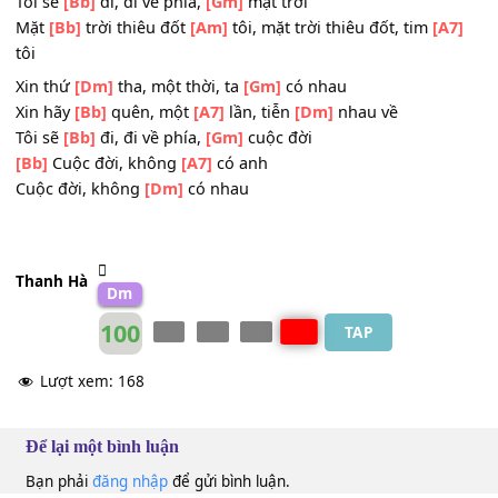
Trong tiếc nuối,
[F]
lỡ làng
[A7]
ĐK: Tôi đã
[Dm]
yêu, một người, không
[Gm]
đáng yêu
Tôi đã
[Bb]
tin, một
[A7]
người, đã
[Dm]
tin lầm
Tôi sẽ
[Bb]
đi, đi về phía,
[Gm]
mặt trời
Mặt
[Bb]
trời thiêu đốt
[Am]
tôi, mặt trời thiêu đốt, tim
[A
tôi
Xin thứ
[Dm]
tha, một thời, ta
[Gm]
có nhau
Xin hãy
[Bb]
quên, một
[A7]
lần, tiễn
[Dm]
nhau về
Tôi sẽ
[Bb]
đi, đi về phía,
[Gm]
cuộc đời
[Bb]
Cuộc đời, không
[A7]
có anh
Cuộc đời, không
[Dm]
có nhau
Thanh Hà
Dm
100
TAP