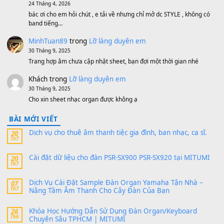
MinhTuan89
trong
[CHIA SẺ] Bộ Dữ Liệu – Sample MI
V1 Cho Đàn Yamaha S750, S950
11 Tháng 7, 2026
https://vietkeyboard.vn/bo-du-lieu-sample-mitumi-cho-dan-psr
sx900-psr-sx700/
thaibaoduong68
trong
Bộ dữ liệu Sample MITUMI cho
PSR-SX900 và PSR-SX700
24 Tháng 4, 2026
Có giữ liệu 720 ko tuân e xin với ạ
thaitoanorg
trong
Bộ dữ liệu Sample MITUMI cho Đàn
SX900 và PSR-SX700
24 Tháng 4, 2026
bác ơi cho em hỏi chút , e tải về nhưng chỉ mở dc STYLE , khôn
band tiếng…
MinhTuan89
trong
Lỡ làng duyên em
30 Tháng 9, 2025
Trang hợp âm chưa cập nhật sheet, bạn đợi một thời gian nhé