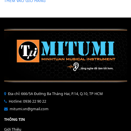
Mỡ tra phím đàn Piano Organ
40,000
₫
THÊM VÀO GIỎ HÀNG
Bộ Nút Đệm Đàn Piano CASIO PX - Giá tốt nhất - Sửa tại n