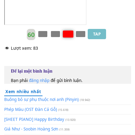
yī
[Bm]
shēng yīshì rú
[Em]
mèng yī
[A]
rán hé nǐ xiāng
[D]
[D]
[D]
[G]
[Gm]
[A]
[D]
[G]
[Gm]
[Gm]
[D]
60
TAP
Lượt xem:
83