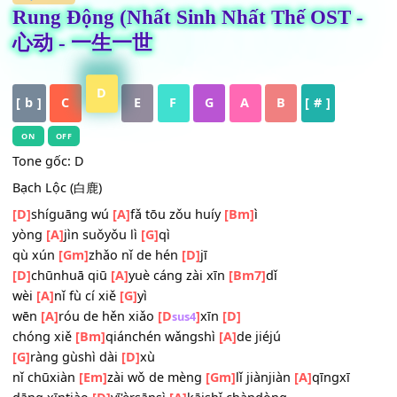
HỢP ÂM
Rung Động (Nhất Sinh Nhất Thế OST 
心动 - 一生一世
D
[ b ]
C
E
F
G
A
B
[ # ]
ON
OFF
Tone gốc: D
Bạch Lộc (白鹿)
[D]
shíguāng wú
[A]
fǎ tōu zǒu huíy
[Bm]
ì
yòng
[A]
jìn suǒyǒu lì
[G]
qì
qù xún
[Gm]
zhǎo nǐ de hén
[D]
jī
[D]
chūnhuā qiū
[A]
yuè cáng zài xīn
[Bm7]
dǐ
wèi
[A]
nǐ fù cí xiě
[G]
yì
wēn
[A]
róu de hěn xiǎo
[D
]
xīn
[D]
sus4