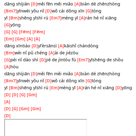
dài
[D]
xù
nǐ chūxiàn
[Em]
zài wǒ de mèng
[G]
lǐ jiànjiàn
[A]
qīngxī
dāng xīntiào
[D]
yī'èrsānsì
[A]
kāishǐ chàndòng
[Bm7]
wèi nǐ pǔ chéng
[A]
ài de jiézòu
[G]
péi nǐ dào shì
[D]
jiè de jìntóu fù
[Em]
yīshēng de shǒu
[A]
hòu
dāng shíjiān
[D]
měi fēn měi miǎo
[A]
biàn dé zhēnzhòng
[Bm7]
yīnwèi yǒu nǐ
[D]
wǒ cái dǒng xīn
[G]
tòng
yī
[Bm]
shēng yīshì rú
[Em7]
mèng yī
[A]
rán hé nǐ xiāng
[G]
yōng
[G]
[G]
[F#m]
[F#m]
[Em]
[Gm]
[A]
[A]
dāng xīntiào
[D]
yī'èrsānsì
[A]
kāishǐ chàndòng
[Bm]
wèi nǐ pǔ chéng
[A]
ài de jiézòu
[G]
péi nǐ dào shì
[D]
jiè de jìntóu fù
[Em7]
yīshēng de shǒ
[A]
hòu
dāng shíjiān
[D]
měi fēn měi miǎo
[A]
biàn dé zhēnzhòng
[Bm7]
yīnwèi yǒu nǐ
[D]
wǒ cái dǒng xīn
[G]
tòng