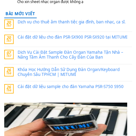
sx900-psr-sx700/
thaibaoduong68
trong
Bộ dữ liệu Sample MITUMI cho
PSR-SX900 và PSR-SX700
24 Tháng 4, 2026
Có giữ liệu 720 ko tuân e xin với ạ
thaitoanorg
trong
Bộ dữ liệu Sample MITUMI cho Đàn
SX900 và PSR-SX700
24 Tháng 4, 2026
bác ơi cho em hỏi chút , e tải về nhưng chỉ mở dc STYLE , khôn
band tiếng…
MinhTuan89
trong
Lỡ làng duyên em
30 Tháng 9, 2025
Trang hợp âm chưa cập nhật sheet, bạn đợi một thời gian nhé
Khách
trong
Lỡ làng duyên em
30 Tháng 9, 2025
Cho xin sheet nhạc organ được không ạ
BÀI MỚI VIẾT