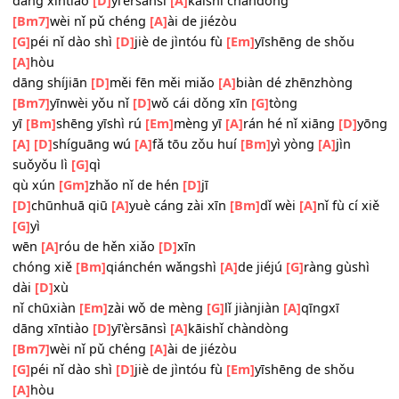
chóng xiě
[Bm]
qiánchén wǎngshì
[A]
de jiéjú
[G]
ràng gùshì dài
[D]
xù
nǐ chūxiàn
[Em]
zài wǒ de mèng
[Gm]
lǐ jiànjiàn
[A]
qīngxī
dāng xīntiào
[D]
yī'èrsānsì
[A]
kāishǐ chàndòng
[Bm7]
wèi nǐ pǔ chéng
[A]
ài de jiézòu
[G]
péi nǐ dào shì
[D]
jiè de jìntóu fù
[Em]
yīshēng de shǒu
[A]
hòu
dāng shíjiān
[D]
měi fēn měi miǎo
[A]
biàn dé zhēnzhòng
[Bm7]
yīnwèi yǒu nǐ
[D]
wǒ cái dǒng xīn
[G]
tòng
yī
[Bm]
shēng yīshì rú
[Em]
mèng yī
[A]
rán hé nǐ xiāng
[D]
[A]
[D]
shíguāng wú
[A]
fǎ tōu zǒu huí
[Bm]
yì yòng
[A]
jìn
suǒyǒu lì
[G]
qì
qù xún
[Gm]
zhǎo nǐ de hén
[D]
jī
[D]
chūnhuā qiū
[A]
yuè cáng zài xīn
[Bm]
dǐ wèi
[A]
nǐ fù cí
[G]
yì
wēn
[A]
róu de hěn xiǎo
[D]
xīn
chóng xiě
[Bm]
qiánchén wǎngshì
[A]
de jiéjú
[G]
ràng gùs