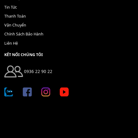
400,000
₫
THÊM VÀO GIỎ HÀNG
Địa chỉ: 666/5A Đường Ba Tháng Hai, P.14, Q.10, TP HCM
Hotline: 0936 22 90 22