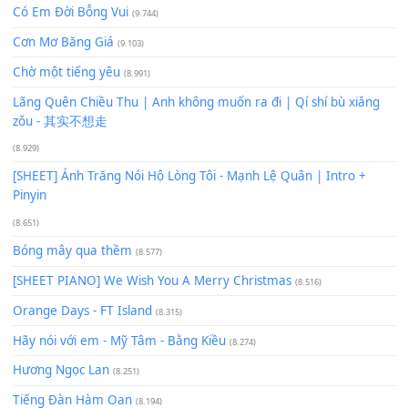
Để lại một bình luận
Bạn phải
đăng nhập
để gửi bình luận.
Xem nhiều nhất
Buông bỏ sự phụ thuộc nơi anh (Pinyin)
(18.942)
Phép Màu (OST Đàn Cá Gỗ)
(15.618)
[SHEET PIANO] Happy Birthday
(13.920)
Giá Như - Soobin Hoàng Sơn
(11.359)
Có Em Đời Bỗng Vui
(9.744)
Cơn Mơ Băng Giá
(9.103)
Chờ một tiếng yêu
(8.991)
Lãng Quên Chiều Thu | Anh không muốn ra đi | Qí shí bù xiǎ
zǒu - 其实不想走
(8.929)