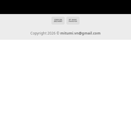
mitumi.vn@gmail.com
THÔNG TIN
Giới Thiệu
Tin Tức
Thanh Toán
Vận Chuyển
Chính Sách Bảo Hành
Liên Hệ
KẾT NỐI CHÚNG TÔI
0936 22 90 22