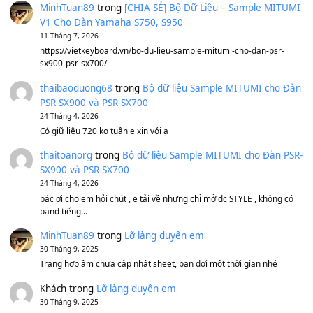
Avenged Sevenfold - Buried Alive
(8.109)
Sản phẩm dành cho bạn
BEND 4 CHIỀU MTP-5F MEGABEND
1,600,000
₫
Bánh xe Pa600 Pa900
500,000
₫
Bộ mạch phím Pa600 Pa300 Pa700 Cũ
1,200,000
₫
MinhTuan89
trong
[CHIA SẺ] Bộ Dữ Liệu – Sample MI
V1 Cho Đàn Yamaha S750, S950
11 Tháng 7, 2026
https://vietkeyboard.vn/bo-du-lieu-sample-mitumi-cho-dan-psr