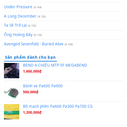
[SHEET] Ánh Trăng Nói Hộ Lòng Tôi - Mạnh Lệ Quân | Intro +
Pinyin
(8.651)
Bóng mây qua thềm
(8.577)
[SHEET PIANO] We Wish You A Merry Christmas
(8.516)
Orange Days - FT Island
(8.315)
Hãy nói với em - Mỹ Tâm - Bằng Kiều
(8.274)
Hương Ngọc Lan
(8.251)
Tiếng Đàn Hàm Oan
(8.194)
Under Pressure
(8.164)
A Long December
(8.155)
Ta Sẽ Trở Lại
(8.155)
Ông Hoàng Bảy
(8.133)