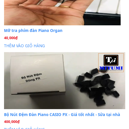
Dịch vụ cho thuê âm thanh tiệc gia đình, ban nhạc, ca s
20
Th7
Cài đặt dữ liệu cho đàn PSR-SX900 PSR-SX920 tại MIT
20
Th7
Dịch Vụ Cài Đặt Sample Đàn Organ Yamaha Tận Nhà 
07
Th7
Nâng Tầm Âm Thanh Cho Cây Đàn Của Bạn
Khóa Học Hướng Dẫn Sử Dụng Đàn Organ/Keyboard
26
Th6
Chuyên Sâu TPHCM | MITUMI
Cài đặt dữ liệu sample cho đàn Yamaha PSR-S750 S95
26
Th6