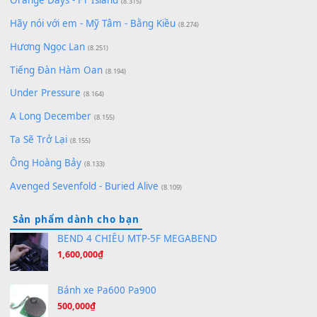
Cơn Mơ Băng Giá
(9.103)
Chờ một tiếng yêu
(8.991)
Lãng Quên Chiều Thu | Anh không muốn ra đi | Qí shí bù xiǎ
zǒu - 其实不想走
(8.929)
[SHEET] Ánh Trăng Nói Hộ Lòng Tôi - Mạnh Lệ Quân | Intro +
Pinyin
(8.651)
Bóng mây qua thềm
(8.577)
[SHEET PIANO] We Wish You A Merry Christmas
(8.516)
Orange Days - FT Island
(8.315)
Hãy nói với em - Mỹ Tâm - Bằng Kiều
(8.274)
Hương Ngọc Lan
(8.251)