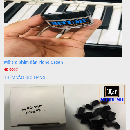
30 Tháng 9, 2025
Trang hợp âm chưa cập nhật sheet, bạn đợi một thời gian nhé
Khách
trong
Lỡ làng duyên em
30 Tháng 9, 2025
Cho xin sheet nhạc organ được không ạ
BÀI MỚI VIẾT
Dịch vụ cho thuê âm thanh tiệc gia đình, ban nhạc, ca s
20
Th7
Cài đặt dữ liệu cho đàn PSR-SX900 PSR-SX920 tại MIT
20
Th7
Dịch Vụ Cài Đặt Sample Đàn Organ Yamaha Tận Nhà 
07
Th7
Nâng Tầm Âm Thanh Cho Cây Đàn Của Bạn
Khóa Học Hướng Dẫn Sử Dụng Đàn Organ/Keyboard
26
Th6
Chuyên Sâu TPHCM | MITUMI
Cài đặt dữ liệu sample cho đàn Yamaha PSR-S750 S95
26