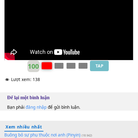
Hook:
[D]
Yêu thì phải nói cũng như đói là phải ăn
[A]
Em! chính là người con gái mà anh yêu chứ chẳng ai
Nên,
[Bm]
hôm nay anh thổ lộ em cứ ở yên một chỗ hộ
[G]
Tim em là nơi mà anh sẽ đưa virus tình yêu vào đổ bộ
Phúc Pin
E