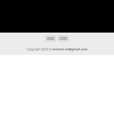
Địa chỉ: 666/5A Đường Ba Tháng Hai, P.14, Q.10, TP HCM
Hotline: 0936 22 90 22
mitumi.vn@gmail.com
THÔNG TIN
Giới Thiệu
Tin Tức
Thanh Toán
Vận Chuyển
Chính Sách Bảo Hành
Liên Hệ
KẾT NỐI CHÚNG TÔI