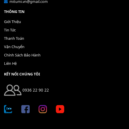
Bộ Nút Đệm Đàn Piano CASIO PX - Giá tốt nhất - Sửa tại n
400,000
₫
THÊM VÀO GIỎ HÀNG