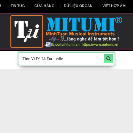
NG CHỦ
TIN TỨC
CỬA HÀNG
DỮ LIỆU ORGAN
V