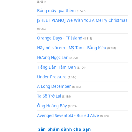
(8.929)
[SHEET] Ánh Trăng Nói Hộ Lò
Quân | Intro + Pinyin
(8.651)
Bóng mây qua thềm
(8.577)
[SHEET PIANO] We Wish You 
(8.516)
Orange Days - FT Island
(8.315)
Hãy nói với em - Mỹ Tâm - Bằ
Hương Ngọc Lan
(8.251)
Tiếng Đàn Hàm Oan
(8.194)
Under Pressure
(8.164)
A Long December
(8.155)