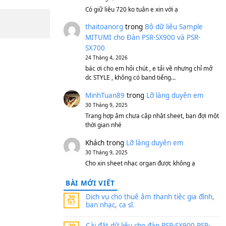
S750, S950
11 Tháng 7, 2026
https://vietkeyboard.vn/b
mitumi-cho-dan-psr-sx900
thaibaoduong68
tron
MITUMI cho Đàn PSR-S
SX700
24 Tháng 4, 2026
Có giữ liệu 720 ko tuân e x
thaitoanorg
trong
Bộ 
MITUMI cho Đàn PSR-S
SX700
24 Tháng 4, 2026
bác ơi cho em hỏi chút , e
dc STYLE , không có band
MinhTuan89
trong
Lỡ 
30 Tháng 9, 2025