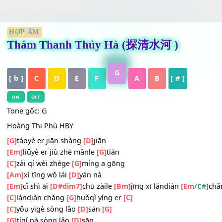
HỢP ÂM
Thám Thanh Thủy Hà (探清水河 )
G
[ b ]
C
D
E
F
A
B
[ # ]
ON
OFF
Tone gốc: G
Hoàng Thi Phù HBY
[G]
táoyè er jiān shàng
[D]
jiān
[Em]
liǔyè er jiù zhē mǎnle
[G]
tiān
[C]
zài qí wèi zhège
[G]
míng a gōng
[Am]
xì tīng wǒ lái
[D]
yán nà