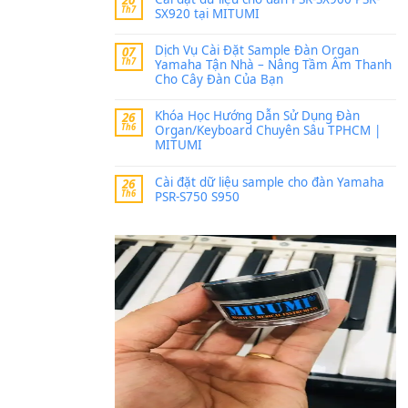
Trang hợp âm chưa cập nh
thời gian nhé
Khách
trong
Lỡ làng 
30 Tháng 9, 2025
Cho xin sheet nhạc organ
BÀI MỚI VIẾT
Dịch vụ cho thuê âm th
20
Th7
ban nhạc, ca sĩ.
Cài đặt dữ liệu cho đà
20
Th7
SX920 tại MITUMI
Dịch Vụ Cài Đặt Samp
07
Th7
Yamaha Tận Nhà – N
Cho Cây Đàn Của Bạn
Khóa Học Hướng Dẫn 
26
Th6
Organ/Keyboard Chuy
MITUMI