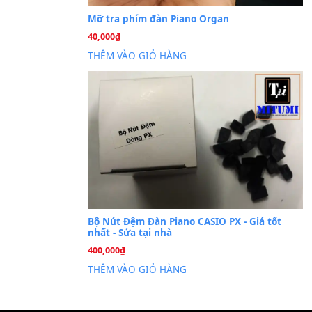
Cài đặt dữ liệu sampl
26
Th6
PSR-S750 S950
Mỡ tra phím đàn Piano Org
40,000
₫
THÊM VÀO GIỎ HÀNG