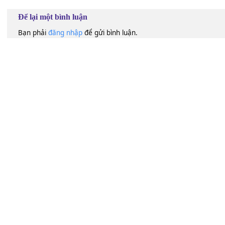
[Am]
Shuāngshuāng jiù tiàole
[D]
hé
[Em]
ya chīqíng
[Em]
de nǚzǐ nà
[Bm]
duōqíng de
[Em]
hàn
[C]
biān chéngle
[G]
xiǎoqǔ
[C]
lái tàn qīngshuǐ
[D]
hé
[G]
60
Lượt xem:
51
Để lại một bình luận
Bạn phải
đăng nhập
để gửi bình luận.