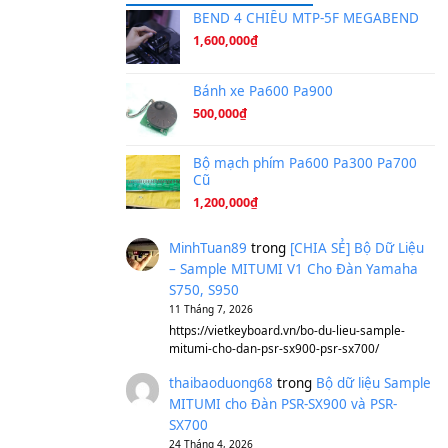
Ta Sẽ Trở Lại
(8.155)
Ông Hoàng Bảy
(8.133)
Avenged Sevenfold - Buried A
Sản phẩm dành cho bạn
BEND 4 CHIỀU M
1,600,000
₫
Bánh xe Pa600 Pa
500,000
₫
Bộ mạch phím Pa6
Cũ
1,200,000
₫
MinhTuan89
trong
[CH
– Sample MITUMI V1 