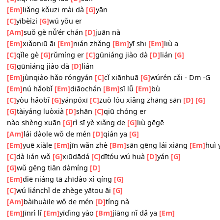
[Em]
cǐ shì āi
[D#dim7]
chū zàile
[Bm]
jīng xī lándiàn
[Em
/
[C]
lándiàn chǎng
[G]
huǒqì yíng er
[C]
[C]
yǒu yīgè sòng lǎo
[D]
sān
[G]
[G]
tíqǐ nà sòng lǎo
[D]
sān
[Em]
liǎng kǒuzi mài dà
[G]
yān
[C]
yībèizi
[G]
wú yǒu er
[Am]
suǒ gè nǚ'ér chán
[D]
juān nà
[Em]
xiǎoniū āi
[Em]
nián zhǎng
[Bm]
yī shi
[Em]
liù a
[C]
qǐle gè
[G]
rǔmíng er
[C]
gūniáng jiào dà
[D]
lián
[G]
[G]
gūniáng jiào dà
[D]
lián
[Em]
jùnqiào hǎo róngyán
[C]
cǐ xiānhuā
[G]
wúrén cǎi - D
[Em]
nú hǎobǐ
[Em]
diāochán
[Bm]
sī lǚ
[Em]
bù
[C]
yòu hǎobǐ
[G]
yánpóxī
[C]
zuò lóu xiǎng zhāng sān
[D]
[G]
tàiyáng luòxià
[D]
shān
[C]
qiū chóng er
nào
shèng xuān
[G]
rì sī yè xiǎng de
[G]
liù gēgē
[Am]
lái dàole wǒ de mén
[D]
qián ya
[G]
[Em]
yuē xiàle
[Em]
jīn wǎn zhè
[Bm]
sān gēng lái xiāng
[E