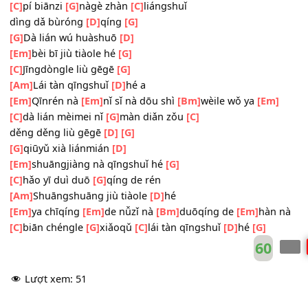
[C]
dà lián wǒ
[G]
xiūdādá
[C]
dītóu wú huà
[D]
yán
[G]
[G]
wǔ gēng tiān dàmíng
[D]
[Em]
diē niáng tā zhīdào xì qíng
[G]
[C]
wú liánchǐ de zhège yātou āi
[G]
[Am]
bàihuàile wǒ de mén
[D]
tíng nà
[Em]
Jīnrì lǐ
[Em]
yīdìng yào
[Bm]
jiāng nǐ dǎ ya
[Em]
[C]
pí biānzi
[G]
nàgè zhàn
[C]
liángshuǐ
dìng dǎ bùróng
[D]
qíng
[G]
[G]
Dà lián wú huàshuō
[D]
[Em]
bèi bī jiù tiàole hé
[G]
[C]
Jīngdòngle liù gēgē
[G]
[Am]
Lái tàn qīngshuǐ
[D]
hé a
[Em]
Qīnrén nà
[Em]
nǐ sǐ nà dōu shì
[Bm]
wèile wǒ ya
[Em
[C]
dà lián mèimei nǐ
[G]
màn diǎn zǒu
[C]
děng děng liù gēgē
[D]
[G]
[G]
qiūyǔ xià liánmián
[D]
[Em]
shuāngjiàng nà qīngshuǐ hé
[G]
[C]
hǎo yī duì duō
[G]
qíng de rén