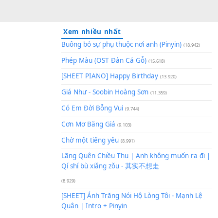
Xem nhiều nhất
Buông bỏ sự phụ thuộc nơi an
Phép Màu (OST Đàn Cá Gỗ)
(1
[SHEET PIANO] Happy Birthd
Giá Như - Soobin Hoàng Sơn
(
Có Em Đời Bỗng Vui
(9.744)
Cơn Mơ Băng Giá
(9.103)
Chờ một tiếng yêu
(8.991)
Lãng Quên Chiều Thu | Anh k
Qí shí bù xiǎng zǒu - 其实不