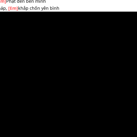
ránh
[Em]
chẳng vướng sa đọa
g ta Phật pháp
[Em]
bác ái dung hòa
m Bảo
[Em]
Phật đến bên mình
Phật pháp,
[Em]
khắp chốn yên bình