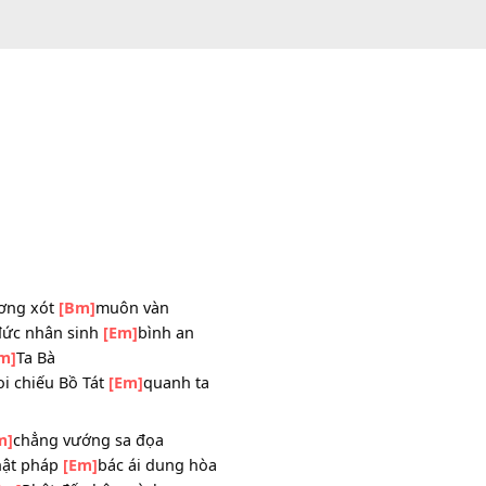
òng thương xót
[Bm]
muôn vàn
công đức nhân sinh
[Em]
bình an
 cõi
[Bm]
Ta Bà
[Bm]
soi chiếu Bồ Tát
[Em]
quanh ta