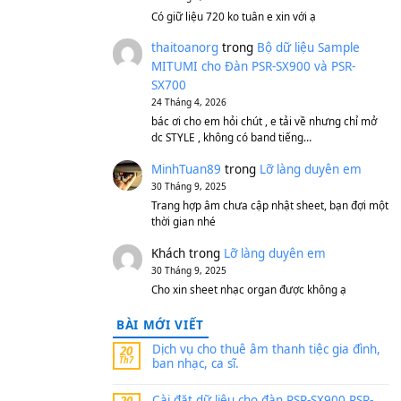
S750, S950
11 Tháng 7, 2026
https://vietkeyboard.vn/b
mitumi-cho-dan-psr-sx900
thaibaoduong68
tron
MITUMI cho Đàn PSR-S
SX700
24 Tháng 4, 2026
Có giữ liệu 720 ko tuân e x
thaitoanorg
trong
Bộ 
MITUMI cho Đàn PSR-S
SX700
24 Tháng 4, 2026
bác ơi cho em hỏi chút , e
dc STYLE , không có band
MinhTuan89
trong
Lỡ 
30 Tháng 9, 2025