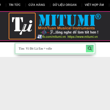
NG CHỦ
TIN TỨC
CỬA HÀNG
DỮ LIỆU ORGAN
V