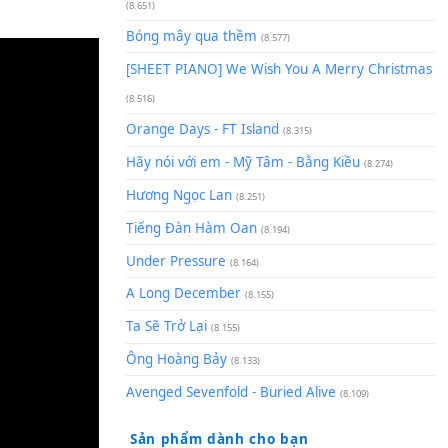
(8.929)
[SHEET] Ánh Trăng Nói Hộ Lò
Quân | Intro + Pinyin
(8.651)
Bóng mây qua thềm
(8.577)
[SHEET PIANO] We Wish You 
(8.516)
Orange Days - FT Island
(8.315)
Hãy nói với em - Mỹ Tâm - Bằ
Hương Ngọc Lan
(8.251)
Tiếng Đàn Hàm Oan
(8.194)
Under Pressure
(8.164)
A Long December
(8.155)