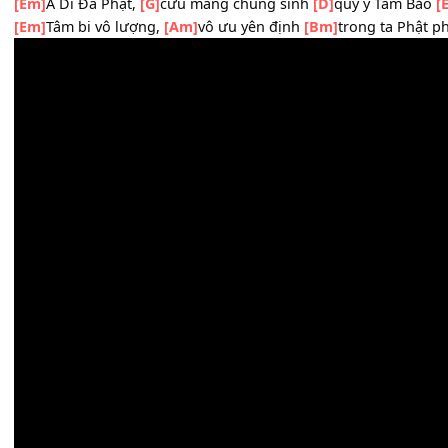
_
[Em]
A Di Đà Phật
[G]
du dương thiết tha
[D]
sân si mau t
[Em]
Nhân chi sơ thiện,
[Am]
tham lam sinh họa
[Bm]
tron
[Em]
A Di Đà Phật,
[G]
cưu mang chúng sinh
[D]
quy y Ta
[Em]
Tâm bi vô lượng,
[Am]
vô ưu yên định
[Bm]
trong ta 