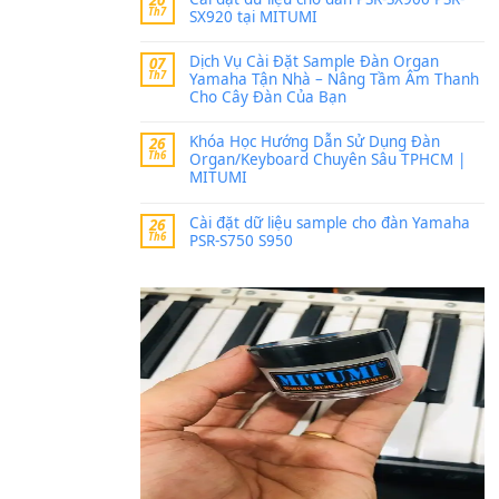
Trang hợp âm chưa cập nh
thời gian nhé
Khách
trong
Lỡ làng 
30 Tháng 9, 2025
Cho xin sheet nhạc organ
BÀI MỚI VIẾT
Dịch vụ cho thuê âm th
20
Th7
ban nhạc, ca sĩ.
Cài đặt dữ liệu cho đà
20
Th7
SX920 tại MITUMI
Dịch Vụ Cài Đặt Samp
07
Th7
Yamaha Tận Nhà – N
Cho Cây Đàn Của Bạn
Khóa Học Hướng Dẫn 
26
Th6
Organ/Keyboard Chuy
MITUMI