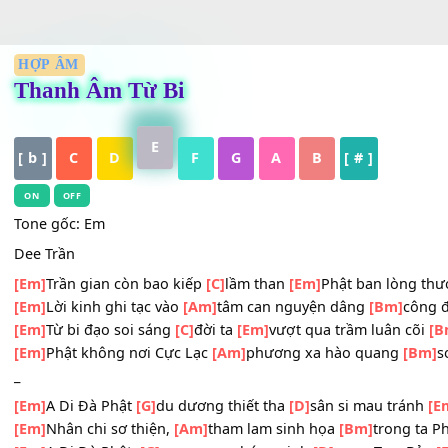
HỢP ÂM
Thanh Âm Từ Bi
E
[ b ]
C
D
F
G
A
B
[ # ]
ON
OFF
Tone gốc: Em
Dee Trần
[Em]
Trần gian còn bao kiếp
[C]
lầm than
[Em]
Phật ban l
[Em]
Lời kinh ghi tạc vào
[Am]
tâm can nguyện dâng
[Bm]
[Em]
Từ bi đạo soi sáng
[C]
đời ta
[Em]
vượt qua trầm luân
[Em]
Phật không nơi Cực Lạc
[Am]
phương xa hào quang