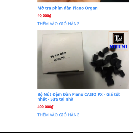
Cài đặt dữ liệu sampl
26
Th6
PSR-S750 S950
Mỡ tra phím đàn Piano Org
40,000
₫
THÊM VÀO GIỎ HÀNG