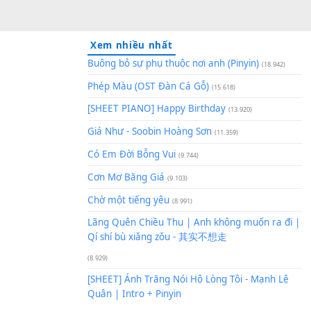
Xem nhiều nhất
Buông bỏ sự phụ thuộc nơi an
Phép Màu (OST Đàn Cá Gỗ)
(1
[SHEET PIANO] Happy Birthd
Giá Như - Soobin Hoàng Sơn
(
Có Em Đời Bỗng Vui
(9.744)
Cơn Mơ Băng Giá
(9.103)
Chờ một tiếng yêu
(8.991)
Lãng Quên Chiều Thu | Anh k
Qí shí bù xiǎng zǒu - 其实不