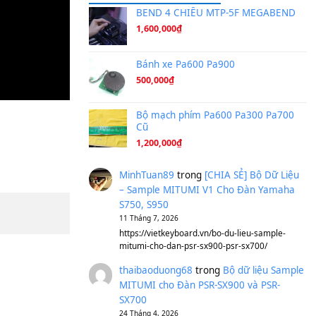
Ta Sẽ Trở Lại
(8.155)
Ông Hoàng Bảy
(8.133)
Avenged Sevenfold - Buried A
Sản phẩm dành cho bạn
BEND 4 CHIỀU M
1,600,000
₫
Bánh xe Pa600 Pa
500,000
₫
Bộ mạch phím Pa6
Cũ
1,200,000
₫
MinhTuan89
trong
[CH
– Sample MITUMI V1 