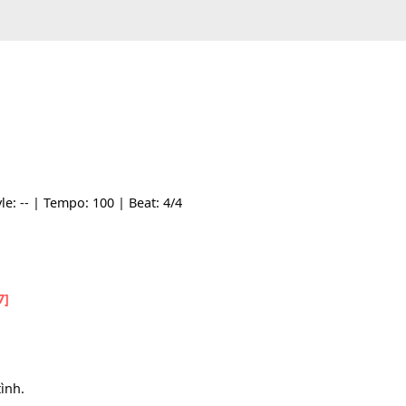
 | Style: -- | Tempo: 100 | Beat: 4/4
Ngài.
hấn.
[G7]