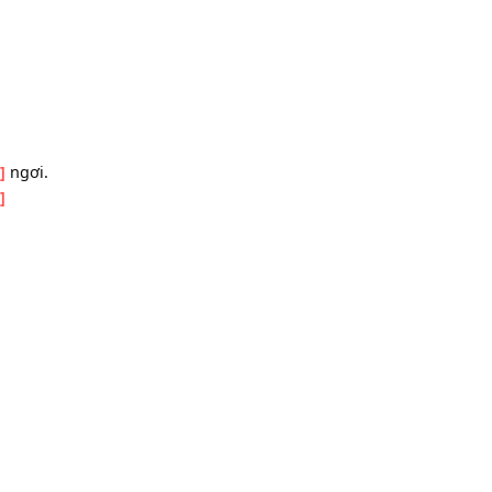
i
[Gm]
tình.
[G7]
ng
[Gm]
ngơi.
úa.
[G7]
.
.
[G7]