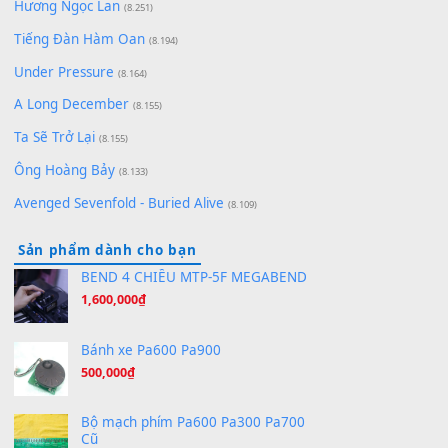
(8.929)
[SHEET] Ánh Trăng Nói Hộ Lòng Tôi - Mạnh Lệ
Quân | Intro + Pinyin
(8.651)
Bóng mây qua thềm
(8.577)
[SHEET PIANO] We Wish You A Merry Christmas
(8.516)
Orange Days - FT Island
(8.315)
Hãy nói với em - Mỹ Tâm - Bằng Kiều
(8.274)
Hương Ngọc Lan
(8.251)
Tiếng Đàn Hàm Oan
(8.194)
Under Pressure
(8.164)
A Long December
(8.155)