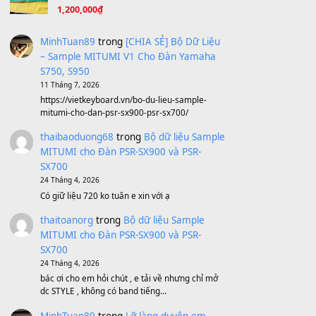
Ta Sẽ Trở Lại
(8.155)
Ông Hoàng Bảy
(8.133)
Avenged Sevenfold - Buried Alive
(8.109)
Sản phẩm dành cho bạn
BEND 4 CHIỀU MTP-5F MEGABEND
1,600,000
₫
Bánh xe Pa600 Pa900
500,000
₫
Bộ mạch phím Pa600 Pa300 Pa700
Cũ
1,200,000
₫
MinhTuan89
trong
[CHIA SẺ] Bộ Dữ Liệu
– Sample MITUMI V1 Cho Đàn Yamaha