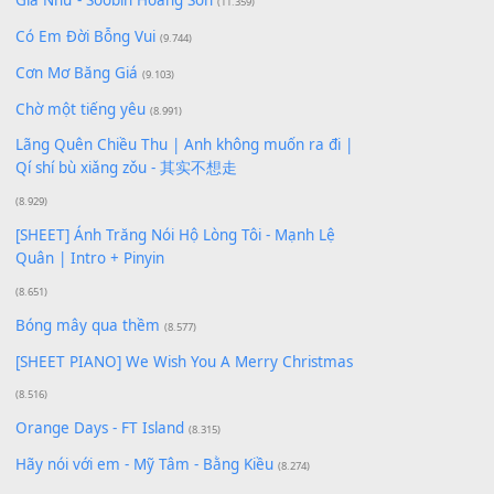
Để lại một bình luận
Bạn phải
đăng nhập
để gửi bình luận.
Xem nhiều nhất
Buông bỏ sự phụ thuộc nơi anh (Pinyin)
(18.942)
Phép Màu (OST Đàn Cá Gỗ)
(15.618)
[SHEET PIANO] Happy Birthday
(13.920)
Giá Như - Soobin Hoàng Sơn
(11.359)
Có Em Đời Bỗng Vui
(9.744)
Cơn Mơ Băng Giá
(9.103)
Chờ một tiếng yêu
(8.991)
Lãng Quên Chiều Thu | Anh không muốn ra đi |
Qí shí bù xiǎng zǒu - 其实不想走