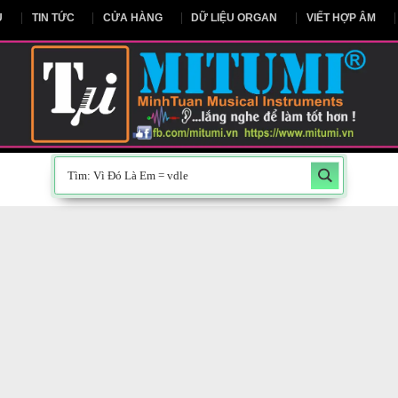
NG CHỦ
TIN TỨC
CỬA HÀNG
DỮ LIỆU ORGAN
V