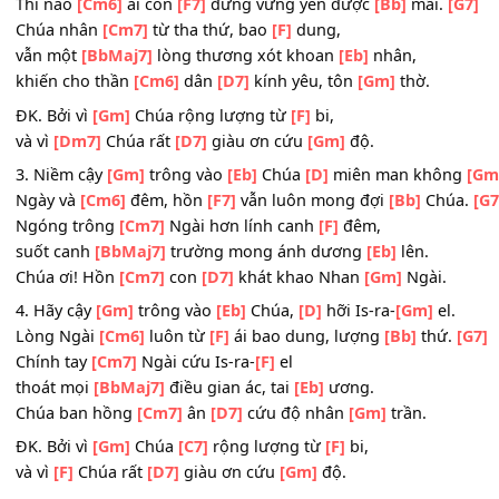
chốn u
[BbMaj7]
buồn, tăm tối, đau
[Eb]
thương,
tiếng con cầu
[Cm6]
xin,
[D7]
thiết tha van
[Gm]
nài.
2. Ngài chẳng
[Gm]
quên, mà
[Eb]
chấp
[D]
bao nhiêu tộ
Thì nào
[Cm6]
ai còn
[F7]
đứng vững yên được
[Bb]
mãi.
Chúa nhân
[Cm7]
từ tha thứ, bao
[F]
dung,
vẫn một
[BbMaj7]
lòng thương xót khoan
[Eb]
nhân,
khiến cho thần
[Cm6]
dân
[D7]
kính yêu, tôn
[Gm]
thờ.
ĐK. Bởi vì
[Gm]
Chúa rộng lượng từ
[F]
bi,
và vì
[Dm7]
Chúa rất
[D7]
giàu ơn cứu
[Gm]
độ.
3. Niềm cậy
[Gm]
trông vào
[Eb]
Chúa
[D]
miên man khô
Ngày và
[Cm6]
đêm, hồn
[F7]
vẫn luôn mong đợi
[Bb]
Ch
Ngóng trông
[Cm7]
Ngài hơn lính canh
[F]
đêm,
suốt canh
[BbMaj7]
trường mong ánh dương
[Eb]
lên.
Chúa ơi! Hồn
[Cm7]
con
[D7]
khát khao Nhan
[Gm]
Ngài.
4. Hãy cậy
[Gm]
trông vào
[Eb]
Chúa,
[D]
hỡi Is-ra-
[Gm]
el
Lòng Ngài
[Cm6]
luôn từ
[F]
ái bao dung, lượng
[Bb]
thứ