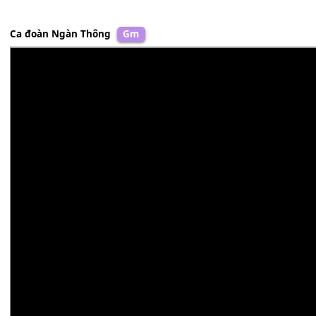
Chính tay
[Cm7]
Ngài cứu Is-ra-
[F]
el
thoát mọi
[BbMaj7]
điều gian ác, tai
[Eb]
ương.
Chúa ban hồng
[Cm7]
ân
[D7]
cứu độ nhân
[Gm]
trần.
ĐK. Bởi vì
[Gm]
Chúa
[C7]
rộng lượng từ
[F]
bi,
và vì
[F]
Chúa rất
[D7]
giàu ơn cứu
[Gm]
độ.
Ca đoàn Ngàn Thông
Gm