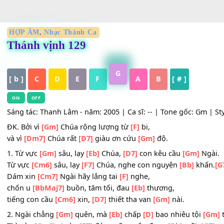
HỢP ÂM
,
Nhạc Thánh Ca
Thánh vịnh 129
G
[ b ]
C
D
E
F
A
B
[ # ]
ON
OFF
Sáng tác: Thanh Lâm - năm: 2005 | Ca sĩ: -- | Tone gốc: Gm
ĐK. Bởi vì
[Gm]
Chúa rộng lượng từ
[F]
bi,
và vì
[Dm7]
Chúa rất
[D7]
giàu ơn cứu
[Gm]
độ.
1. Từ vực
[Gm]
sâu, lạy
[Eb]
Chúa,
[D7]
con kêu cầu
[Gm]
Từ vực
[Cm6]
sâu, lạy
[F7]
Chúa, nghe con nguyện
[Bb]
k
Dám xin
[Cm7]
Ngài hãy lắng tai
[F]
nghe,