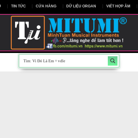
NG CHỦ
TIN TỨC
CỬA HÀNG
DỮ LIỆU ORGAN
V