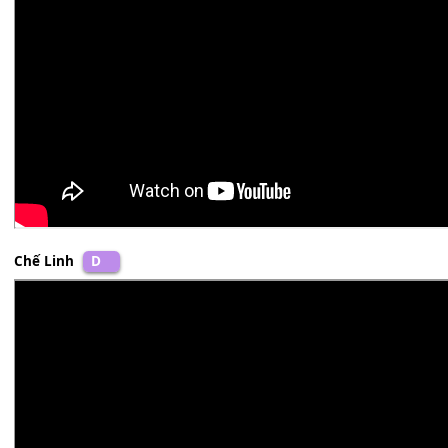
Chế Linh
D