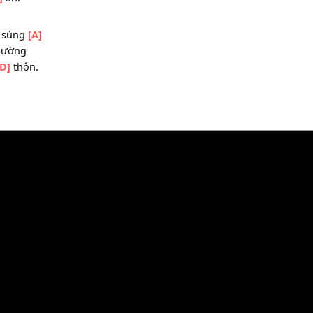
ên đồi hoa
[D]
sim
[F#m]
trò vu
[C]
vơ
[D]
gặp
[D]
đây
[F#m]
i ái
[D]
ân.
ường
đầu
[D]
súng
[A]
 khôn lường
 làng
[D]
thôn.