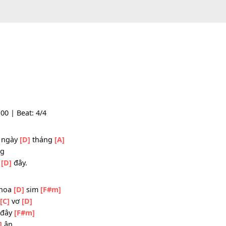
empo: 100 | Beat: 4/4
ng
g quên ngày
[D]
tháng
[A]
g phùng
ng nào
[D]
đây.