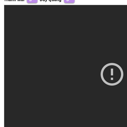
Thanh Mai
B
Duy Quang
D