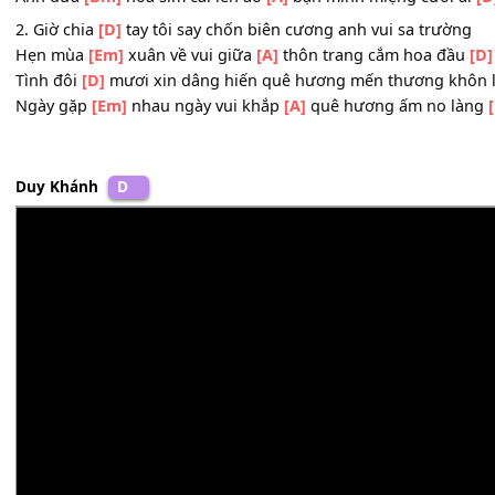
Nhớ lúc
[G]
chiến tuyến những đêm nhìn
[A]
trăng lên tr
Kê chung
[Bm]
ba lô nằm canh giữa
[A]
rừng già chuyện 
Tiếc nhớ
[G]
biết mấy nhớ khi mình
[A]
chia tay bao giờ 
Anh đưa
[Bm]
hoa sim cài lên áo
[A]
bạn mình miệng cườ
2. Giờ chia
[D]
tay tôi say chốn biên cương anh vui sa tr
Hẹn mùa
[Em]
xuân về vui giữa
[A]
thôn trang cắm hoa 
Tình đôi
[D]
mươi xin dâng hiến quê hương mến thương
Ngày gặp
[Em]
nhau ngày vui khắp
[A]
quê hương ấm no
Duy Khánh
D