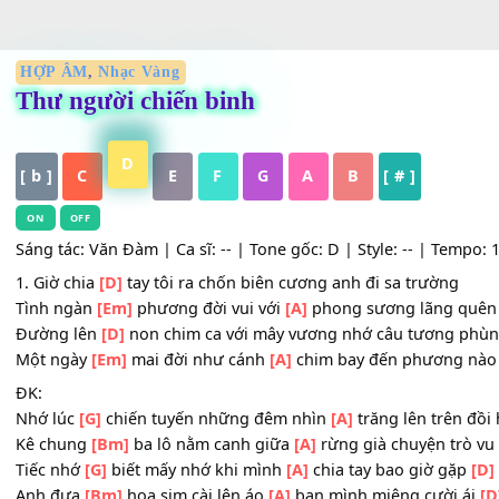
HỢP ÂM
,
Nhạc Vàng
Thư người chiến binh
D
[ b ]
C
E
F
G
A
B
[ # ]
ON
OFF
Sáng tác: Văn Đàm | Ca sĩ: -- | Tone gốc: D | Style: -- | T
1. Giờ chia
[D]
tay tôi ra chốn biên cương anh đi sa trườ
Tình ngàn
[Em]
phương đời vui với
[A]
phong sương lãn
Đường lên
[D]
non chim ca với mây vương nhớ câu tươn
Một ngày
[Em]
mai đời như cánh
[A]
chim bay đến phươ
ĐK: