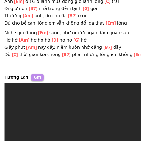
Hớ hờ
[Am]
hơ hớ hờ
[D]
hơ hơ
[G]
hờ
Vương vấn tình
[Am]
quê người đi ngày ấy chưa
[B7]
về
Ngoài
[C]
trời mưa bay vẫn
[B7]
bay cho lòng ai thương
Anh
[Em]
ơi! Gió lạnh mùa đông gió lạnh lòng
[C]
trai
Đi giữ non
[B7]
nhà trong đêm lạnh
[G]
giá
Thương
[Am]
anh, dù cho đá
[B7]
mòn
Dù cho bể cạn, lòng em vẫn không đổi dạ thay
[Em]
lòng
Nghe gió đông
[Em]
sang, nhớ người ngàn dặm quan sa
Hớ hờ
[Am]
hơ hớ hờ
[D]
hơ hơ
[G]
hờ
Giây phút
[Am]
này đây, niềm buồn nhớ dâng
[B7]
đầy
Dù
[C]
thời gian kia chóng
[B7]
phai, nhưng lòng em kh
Hương Lan
Gm