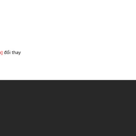
[Em]
nhớ ai
n
ông
[Em]
đổi thay