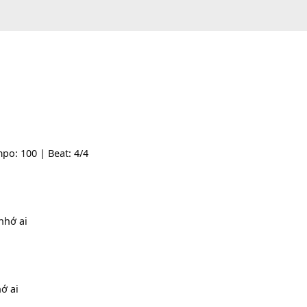
-- | Tempo: 100 | Beat: 4/4
ng
[B7]
nhớ ai