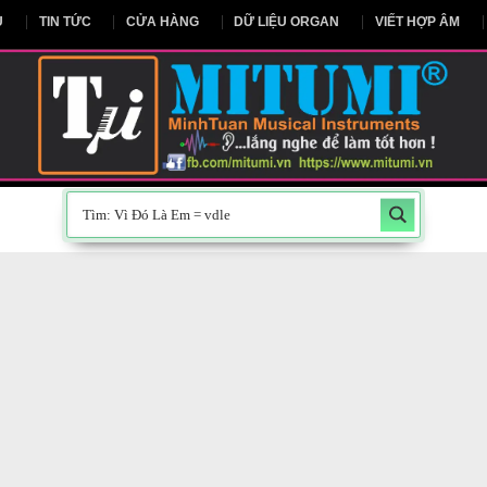
NG CHỦ
TIN TỨC
CỬA HÀNG
DỮ LIỆU ORGAN
V