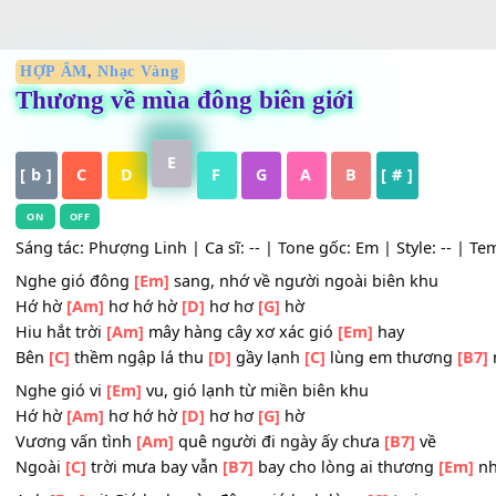
HỢP ÂM
,
Nhạc Vàng
Thương về mùa đông biên giới
E
[ b ]
C
D
F
G
A
B
[ # ]
ON
OFF
Sáng tác: Phượng Linh | Ca sĩ: -- | Tone gốc: Em | Style: 
Nghe gió đông
[Em]
sang, nhớ về người ngoài biên khu
Hớ hờ
[Am]
hơ hớ hờ
[D]
hơ hơ
[G]
hờ
Hiu hắt trời
[Am]
mây hàng cây xơ xác gió
[Em]
hay
Bên
[C]
thềm ngập lá thu
[D]
gầy lạnh
[C]
lùng em thươ
Nghe gió vi
[Em]
vu, gió lạnh từ miền biên khu