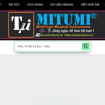
NG CHỦ
TIN TỨC
CỬA HÀNG
DỮ LIỆU ORGAN
V