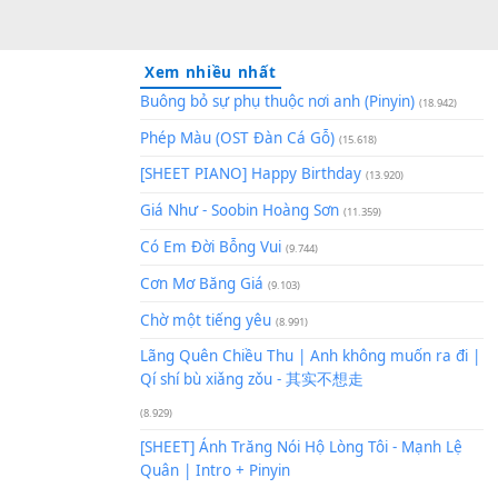
Xem nhiều nhất
ST)
Buông bỏ sự phụ thuộc nơi an
Phép Màu (OST Đàn Cá Gỗ)
(1
[SHEET PIANO] Happy Birthd
Giá Như - Soobin Hoàng Sơn
(
Có Em Đời Bỗng Vui
(9.744)
Cơn Mơ Băng Giá
(9.103)
Chờ một tiếng yêu
(8.991)
Lãng Quên Chiều Thu | Anh k
Qí shí bù xiǎng zǒu - 其实不