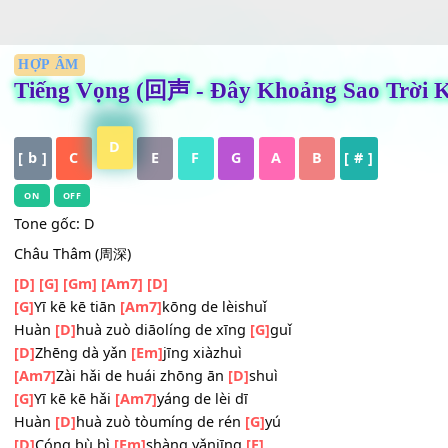
HỢP ÂM
Tiếng Vọng (回声 - Đây Khoảng Sa
D
[ b ]
C
E
F
G
A
B
[ # ]
ON
OFF
Tone gốc: D
Châu Thâm (周深)
[D]
[G]
[Gm]
[Am7]
[D]
[G]
Yī kē kē tiān
[Am7]
kōng de lèishuǐ
Huàn
[D]
huà zuò diāolíng de xīng
[G]
guǐ
[D]
Zhēng dà yǎn
[Em]
jīng xiàzhuì