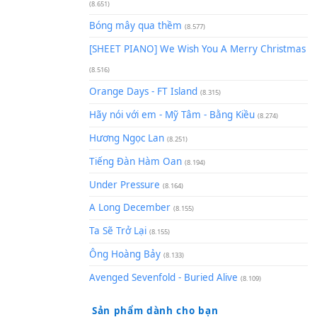
(8.929)
[SHEET] Ánh Trăng Nói Hộ Lò
Quân | Intro + Pinyin
(8.651)
Bóng mây qua thềm
(8.577)
[SHEET PIANO] We Wish You 
(8.516)
Orange Days - FT Island
(8.315)
Hãy nói với em - Mỹ Tâm - Bằ
Hương Ngọc Lan
(8.251)
Tiếng Đàn Hàm Oan
(8.194)
Under Pressure
(8.164)
A Long December
(8.155)