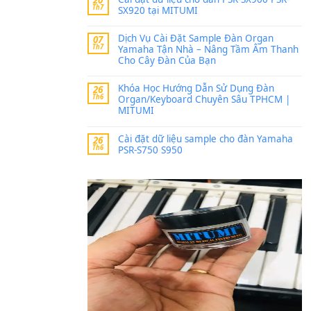
Trang hợp âm chưa cập nh
thời gian nhé
Khách
trong
Lỡ làng 
30 Tháng 9, 2025
Cho xin sheet nhạc organ
BÀI MỚI VIẾT
Dịch vụ cho thuê âm th
20
Th7
ban nhạc, ca sĩ.
Cài đặt dữ liệu cho đà
20
Th7
SX920 tại MITUMI
Dịch Vụ Cài Đặt Samp
07
Th7
Yamaha Tận Nhà – N
Cho Cây Đàn Của Bạn
Khóa Học Hướng Dẫn 
26
Th6
Organ/Keyboard Chuy
MITUMI