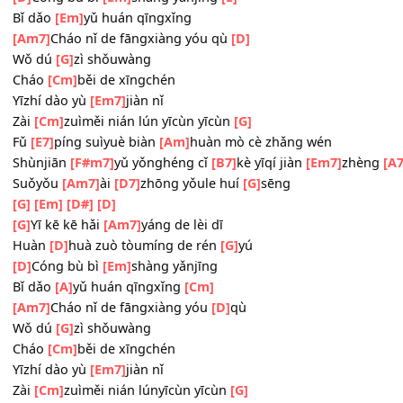
[Am7]
Zài hǎi de huái zhōng ān
[D]
shuì
[G]
Yī kē kē hǎi
[Am7]
yáng de lèi dī
Huàn
[D]
huà zuò tòumíng de rén
[G]
yú
[D]
Cóng bù bì
[Em]
shàng yǎnjīng
[E]
Bǐ dǎo
[Em]
yǔ huán qīngxǐng
[Am7]
Cháo nǐ de fāngxiàng yóu qù
[D]
Wǒ dú
[G]
zì shǒuwàng
Cháo
[Cm]
běi de xīngchén
Yīzhí dào yù
[Em7]
jiàn nǐ
Zài
[Cm]
zuìměi nián lún yīcùn yīcùn
[G]
Fǔ
[E7]
píng suìyuè biàn
[Am]
huàn mò cè zhǎng wén
Shùnjiān
[F#m7]
yǔ yǒnghéng cǐ
[B7]
kè yīqí jiàn
[Em7]
zh
Suǒyǒu
[Am7]
ài
[D7]
zhōng yǒule huí
[G]
sēng
[G]
[Em]
[D#]
[D]
[G]
Yī kē kē hǎi
[Am7]
yáng de lèi dī
Huàn
[D]
huà zuò tòumíng de rén
[G]
yú
[D]
Cóng bù bì
[Em]
shàng yǎnjīng