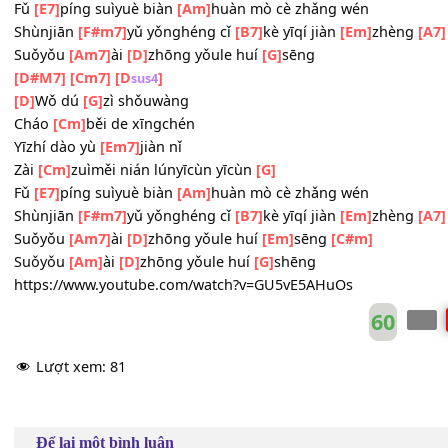
Bǐ dǎo
[A]
yǔ huán qīngxǐng
[Cm]
[Am7]
Cháo nǐ de fāngxiàng yóu
[D]
qù
Wǒ dú
[G]
zì shǒuwàng
Cháo
[Cm]
běi de xīngchén
Yīzhí dào yù
[Em7]
jiàn nǐ
Zài
[Cm]
zuìměi nián lúnyīcùn yīcùn
[G]
Fǔ
[E7]
píng suìyuè biàn
[Am]
huàn mò cè zhǎng wén
Shùnjiān
[F#m7]
yǔ yǒnghéng cǐ
[B7]
kè yīqí jiàn
[Em]
zhè
Suǒyǒu
[Am7]
ài
[D]
zhōng yǒule huí
[G]
sēng
[D#M7]
[Cm7]
[D
]
sus4
[D]
Wǒ dú
[G]
zì shǒuwàng
Cháo
[Cm]
běi de xīngchén
Yīzhí dào yù
[Em7]
jiàn nǐ
Zài
[Cm]
zuìměi nián lúnyīcùn yīcùn
[G]
Fǔ
[E7]
píng suìyuè biàn
[Am]
huàn mò cè zhǎng wén
Shùnjiān
[F#m7]
yǔ yǒnghéng cǐ
[B7]
kè yīqí jiàn
[Em]
zhè
Suǒyǒu
[Am7]
ài
[D]
zhōng yǒule huí
[Em]
sēng
[C#m]
Suǒyǒu
[Am]
ài
[D]
zhōng yǒule huí
[G]
shēng