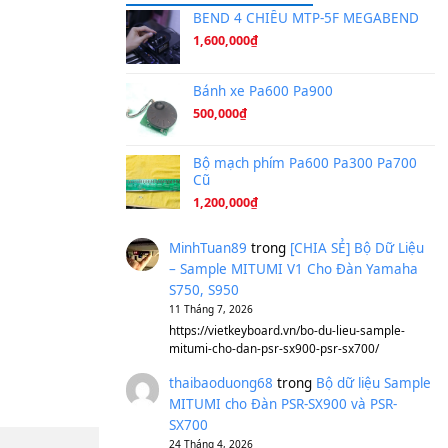
Ta Sẽ Trở Lại
(8.155)
Ông Hoàng Bảy
(8.133)
Avenged Sevenfold - Buried A
Sản phẩm dành cho bạn
BEND 4 CHIỀU M
1,600,000
₫
Bánh xe Pa600 Pa
500,000
₫
Bộ mạch phím Pa6
Cũ
1,200,000
₫
MinhTuan89
trong
[CH
– Sample MITUMI V1 