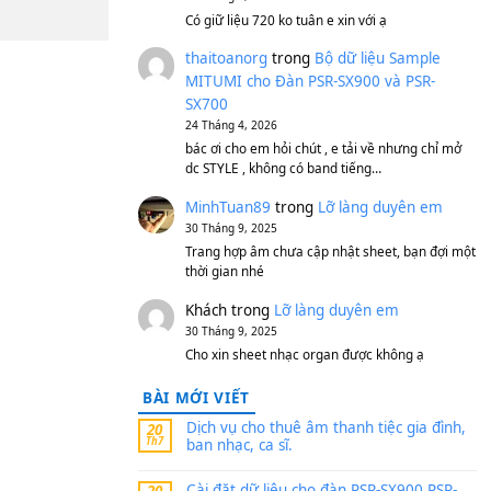
S750, S950
11 Tháng 7, 2026
https://vietkeyboard.vn/b
mitumi-cho-dan-psr-sx900
thaibaoduong68
tron
MITUMI cho Đàn PSR-S
SX700
24 Tháng 4, 2026
Có giữ liệu 720 ko tuân e x
thaitoanorg
trong
Bộ 
MITUMI cho Đàn PSR-S
SX700
24 Tháng 4, 2026
bác ơi cho em hỏi chút , e
dc STYLE , không có band
MinhTuan89
trong
Lỡ 
30 Tháng 9, 2025