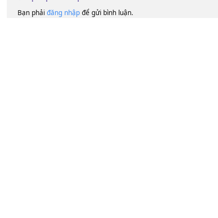
https://www.youtube.com/watch?v=GU5vE5AHuOs
60
Lượt xem:
81
Để lại một bình luận
Bạn phải
đăng nhập
để gửi bình luận.