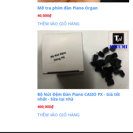
Cài đặt dữ liệu sampl
26
Th6
PSR-S750 S950
Mỡ tra phím đàn Piano Org
40,000
₫
THÊM VÀO GIỎ HÀNG