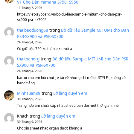
BEND 4 CHIỀU MTP-5F MEGABEND
1,600,000
₫
Bánh xe Pa600 Pa900
500,000
₫
Bộ mạch phím Pa600 Pa300 Pa700 Cũ
1,200,000
₫
MinhTuan89
trong
[CHIA SẺ] Bộ Dữ Liệu – Sample MI
V1 Cho Đàn Yamaha S750, S950
11 Tháng 7, 2026
https://vietkeyboard.vn/bo-du-lieu-sample-mitumi-cho-dan-psr
sx900-psr-sx700/
thaibaoduong68
trong
Bộ dữ liệu Sample MITUMI cho
PSR-SX900 và PSR-SX700