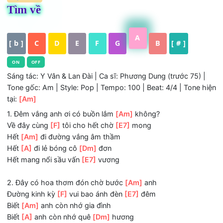
HỢP ÂM
Tìm về
A
[ b ]
C
D
E
F
G
B
[ # ]
ON
OFF
Sáng tác: Y Vân & Lan Đài | Ca sĩ: Phương Dung (trước 75)
Tone gốc: Am | Style: Pop | Tempo: 100 | Beat: 4/4 | Tone
tại:
[Am]
1. Đêm vắng anh ơi có buồn lắm
[Am]
không?
Về đây cùng
[F]
tôi cho hết chờ
[E7]
mong
Hết
[Am]
đi đường vắng âm thầm
Hết
[A]
đi lẻ bóng cô
[Dm]
đơn
Hết mang nổi sầu vấn
[E7]
vương