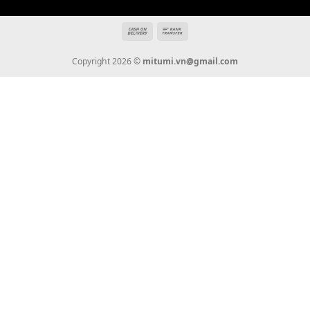
Giới Thiệu
Tin Tức
Thanh Toán
Vận Chuyển
Chính Sách Bảo Hành
Liên Hệ
KẾT NỐI CHÚNG TÔI
0936 22 90 22