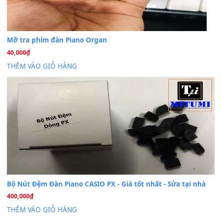
Cài đặt dữ liệu cho đàn PSR-SX900 PSR-SX920 tại MIT
20
Th7
Dịch Vụ Cài Đặt Sample Đàn Organ Yamaha Tận Nhà 
07
Th7
Nâng Tầm Âm Thanh Cho Cây Đàn Của Bạn
Khóa Học Hướng Dẫn Sử Dụng Đàn Organ/Keyboard
26
Th6
Chuyên Sâu TPHCM | MITUMI
Cài đặt dữ liệu sample cho đàn Yamaha PSR-S750 S95
26
Th6