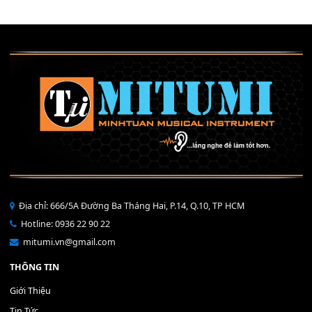
Mỡ tra phím đàn Piano Organ
40,000
₫
THÊM VÀO GIỎ HÀNG
Bộ Nút Đệm Đàn Piano CASIO PX - Giá tốt nhất - Sửa tại n
400,000
₫
THÊM VÀO GIỎ HÀNG