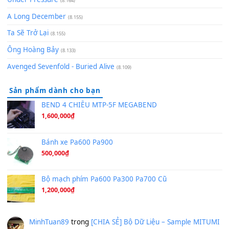
Bóng mây qua thềm
(8.577)
[SHEET PIANO] We Wish You A Merry Christmas
(8.516)
Orange Days - FT Island
(8.315)
Hãy nói với em - Mỹ Tâm - Bằng Kiều
(8.274)
Hương Ngọc Lan
(8.251)
Tiếng Đàn Hàm Oan
(8.194)
Under Pressure
(8.164)
A Long December
(8.155)
Ta Sẽ Trở Lại
(8.155)
Ông Hoàng Bảy
(8.133)
Avenged Sevenfold - Buried Alive
(8.109)
Sản phẩm dành cho bạn