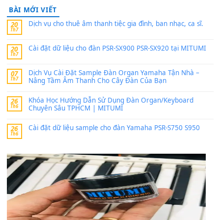
24 Tháng 4, 2026
Có giữ liệu 720 ko tuân e xin với ạ
thaitoanorg
trong
Bộ dữ liệu Sample MITUMI cho Đàn
SX900 và PSR-SX700
24 Tháng 4, 2026
bác ơi cho em hỏi chút , e tải về nhưng chỉ mở dc STYLE , khôn
band tiếng…
MinhTuan89
trong
Lỡ làng duyên em
30 Tháng 9, 2025
Trang hợp âm chưa cập nhật sheet, bạn đợi một thời gian nhé
Khách
trong
Lỡ làng duyên em
30 Tháng 9, 2025
Cho xin sheet nhạc organ được không ạ
BÀI MỚI VIẾT
Dịch vụ cho thuê âm thanh tiệc gia đình, ban nhạc, ca s
20
Th7