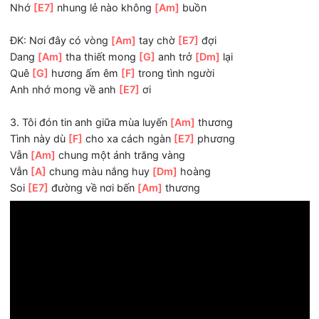
2. Đây có hoa thơm đón chờ bước
[Am]
anh
Đường kinh kỳ
[F]
vui bao ánh đèn
[E7]
đêm
Biết
[Am]
anh còn nhớ gia đình
Biết
[A]
anh còn nhớ quê
[Dm]
hương
Nhớ
[E7]
nhung lẻ nào không
[Am]
buồn
ĐK: Nơi đây có vòng
[Am]
tay chờ
[E7]
đợi
Dang
[Am]
tha thiết mong
[G]
anh trở
[Dm]
lại
Quê
[G]
hương ấm êm
[F]
trong tình người
Anh nhớ mong về anh
[E7]
ơi
3. Tôi đón tin anh giữa mùa luyến
[Am]
thương
Tình này dù
[F]
cho xa cách ngàn
[E7]
phương
Vẫn
[Am]
chung một ánh trăng vàng
Vẫn
[A]
chung màu nắng huy
[Dm]
hoàng
Soi
[E7]
đường về nơi bến
[Am]
thương