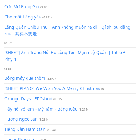
Xem nhiều nhất
Buông bỏ sự phụ thuộc nơi anh (Pinyin)
(18.942)
Phép Màu (OST Đàn Cá Gỗ)
(15.618)
[SHEET PIANO] Happy Birthday
(13.920)
Giá Như - Soobin Hoàng Sơn
(11.359)
Có Em Đời Bỗng Vui
(9.744)
Cơn Mơ Băng Giá
(9.103)
Chờ một tiếng yêu
(8.991)
Lãng Quên Chiều Thu | Anh không muốn ra đi | Qí shí bù xiǎ
zǒu - 其实不想走
(8.929)
[SHEET] Ánh Trăng Nói Hộ Lòng Tôi - Mạnh Lệ Quân | Intro +
Pinyin
(8.651)