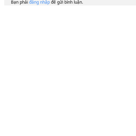
Lượt xem:
74
Để lại một bình luận
Bạn phải
đăng nhập
để gửi bình luận.