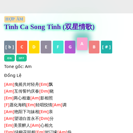
HỢP ÂM
Tình Ca Song Tinh (双星情歌)
A
[ b ]
C
D
E
F
G
B
[ # ]
ON
OFF
Tone gốc: Am
Đổng Lệ
[Am]
曳摇共对轻舟
[Em]
飘
[Am]
互传誓约庆春
[Dm]
晓
[Em]
两心相邀
[Am]
影相照
[F]
愿化海鸥
[Em]
轻唱悦情
[Am]
调