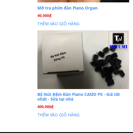
Cài đặt dữ liệu sampl
26
Th6
PSR-S750 S950
Mỡ tra phím đàn Piano Org
40,000
₫
THÊM VÀO GIỎ HÀNG