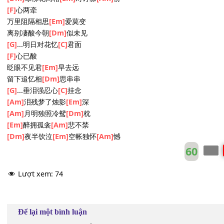
[Am]
艳阳下与妹相
[Em]
亲
[Am]
望谐白首永不
[Dm]
分
[Em]
美景醉人
[Am]
心相允
[Dm]
绿柳花间相
[Em]
对订缘
[Am]
份
[F]
心两牵
万里阻隔相思
[Em]
爱莫变
离别凄酸今朝
[Dm]
似未见
[G]
...明日对花忆
[C]
君面
[F]
心已酸
眨眼不见君
[Em]
早去远
留下追忆相
[Dm]
思串串
[G]
...垂泪强忍心
[C]
挂念
[Am]
泪残梦了烛影
[Em]
深
[Am]
月明独照冷鸳
[Dm]
枕
[Em]
醉拥孤衾
[Am]
悲不禁
[Dm]
夜半饮泣
[Em]
空帐独怀
[Am]
憾
60