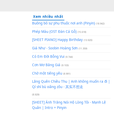
Xem nhiều nhất
Buông bỏ sự phụ thuộc nơi an
Phép Màu (OST Đàn Cá Gỗ)
(1
[SHEET PIANO] Happy Birthd
Giá Như - Soobin Hoàng Sơn
(
Có Em Đời Bỗng Vui
(9.744)
Cơn Mơ Băng Giá
(9.103)
Chờ một tiếng yêu
(8.991)
Lãng Quên Chiều Thu | Anh k
Qí shí bù xiǎng zǒu - 其实不