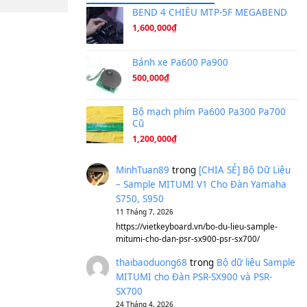
Ta Sẽ Trở Lại
(8.155)
Ông Hoàng Bảy
(8.133)
Avenged Sevenfold - Buried A
Sản phẩm dành cho bạn
BEND 4 CHIỀU M
1,600,000
₫
Bánh xe Pa600 Pa
500,000
₫
Bộ mạch phím Pa6
Cũ
1,200,000
₫
MinhTuan89
trong
[CH
– Sample MITUMI V1 