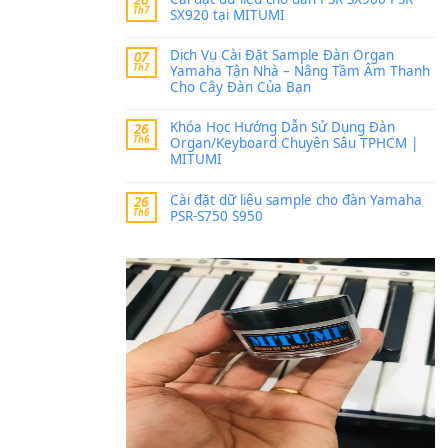
Trang hợp âm chưa cập nh
thời gian nhé
Khách
trong
Lỡ làng 
30 Tháng 9, 2025
Cho xin sheet nhạc organ
BÀI MỚI VIẾT
Dịch vụ cho thuê âm th
20
Th7
ban nhạc, ca sĩ.
Cài đặt dữ liệu cho đà
20
Th7
SX920 tại MITUMI
Dịch Vụ Cài Đặt Samp
07
Th7
Yamaha Tận Nhà – N
Cho Cây Đàn Của Bạn
Khóa Học Hướng Dẫn 
26
Th6
Organ/Keyboard Chuy
MITUMI