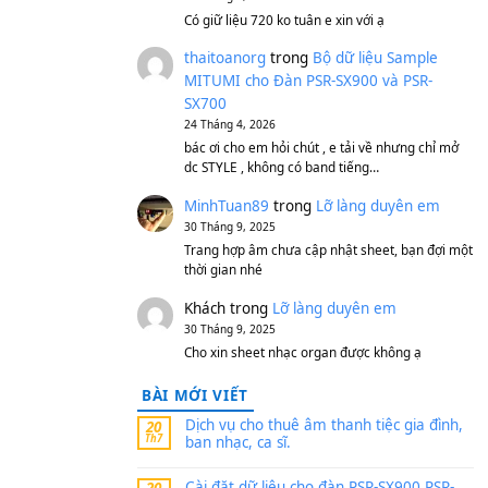
S750, S950
11 Tháng 7, 2026
https://vietkeyboard.vn/b
mitumi-cho-dan-psr-sx900
thaibaoduong68
tron
MITUMI cho Đàn PSR-S
SX700
24 Tháng 4, 2026
Có giữ liệu 720 ko tuân e x
thaitoanorg
trong
Bộ 
MITUMI cho Đàn PSR-S
SX700
24 Tháng 4, 2026
bác ơi cho em hỏi chút , e
dc STYLE , không có band
MinhTuan89
trong
Lỡ 
30 Tháng 9, 2025