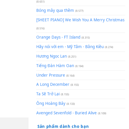
(8.929)
[SHEET] Ánh Trăng Nói Hộ Lò
Quân | Intro + Pinyin
(8.651)
Bóng mây qua thềm
(8.577)
[SHEET PIANO] We Wish You 
(8.516)
Orange Days - FT Island
(8.315)
Hãy nói với em - Mỹ Tâm - Bằ
Hương Ngọc Lan
(8.251)
Tiếng Đàn Hàm Oan
(8.194)
Under Pressure
(8.164)
A Long December
(8.155)