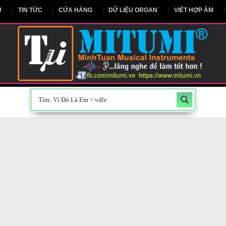
NG CHỦ
TIN TỨC
CỬA HÀNG
DỮ LIỆU ORGAN
V