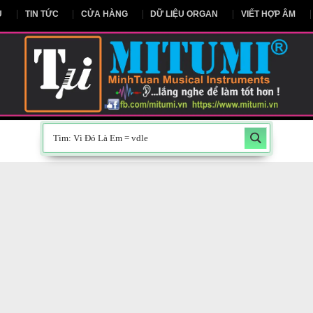
NG CHỦ
TIN TỨC
CỬA HÀNG
DỮ LIỆU ORGAN
V