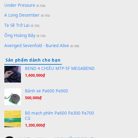
Bóng mây qua thềm
(8.577)
[SHEET PIANO] We Wish You A Merry Christmas
(8.516)
Orange Days - FT Island
(8.315)
Hãy nói với em - Mỹ Tâm - Bằng Kiều
(8.274)
Hương Ngọc Lan
(8.251)
Tiếng Đàn Hàm Oan
(8.194)
Under Pressure
(8.164)
A Long December
(8.155)
Ta Sẽ Trở Lại
(8.155)
Ông Hoàng Bảy
(8.133)
Avenged Sevenfold - Buried Alive
(8.109)