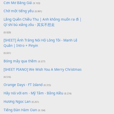
Buông bỏ sự phụ thuộc nơi anh (Pinyin)
(18.942)
Phép Màu (OST Đàn Cá Gỗ)
(15.618)
[SHEET PIANO] Happy Birthday
(13.920)
Giá Như - Soobin Hoàng Sơn
(11.359)
Có Em Đời Bỗng Vui
(9.744)
Cơn Mơ Băng Giá
(9.103)
Chờ một tiếng yêu
(8.991)
Lãng Quên Chiều Thu | Anh không muốn ra đi |
Qí shí bù xiǎng zǒu - 其实不想走
(8.929)
[SHEET] Ánh Trăng Nói Hộ Lòng Tôi - Mạnh Lệ
Quân | Intro + Pinyin
(8.651)