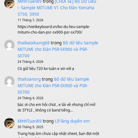
Sản phẩm dành cho bạn
BEND 4 CHIỀU MTP-5F MEGABEND
1,600,000
₫
Bánh xe Pa600 Pa900
500,000
₫
Bộ mạch phím Pa600 Pa300 Pa700
Cũ
1,200,000
₫
MinhTuan89
trong
[CHIA SẺ] Bộ Dữ Liệu
– Sample MITUMI V1 Cho Đàn Yamaha
S750, S950
11 Tháng 7, 2026
https://vietkeyboard.vn/bo-du-lieu-sample-
mitumi-cho-dan-psr-sx900-psr-sx700/