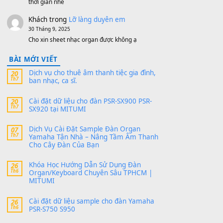
thaibaoduong68
trong
Bộ dữ liệu Sample
MITUMI cho Đàn PSR-SX900 và PSR-
SX700
24 Tháng 4, 2026
Có giữ liệu 720 ko tuân e xin với ạ
thaitoanorg
trong
Bộ dữ liệu Sample
MITUMI cho Đàn PSR-SX900 và PSR-
SX700
24 Tháng 4, 2026
bác ơi cho em hỏi chút , e tải về nhưng chỉ mở
dc STYLE , không có band tiếng…
MinhTuan89
trong
Lỡ làng duyên em
30 Tháng 9, 2025
Trang hợp âm chưa cập nhật sheet, bạn đợi một
thời gian nhé
Khách
trong
Lỡ làng duyên em
30 Tháng 9, 2025
Cho xin sheet nhạc organ được không ạ