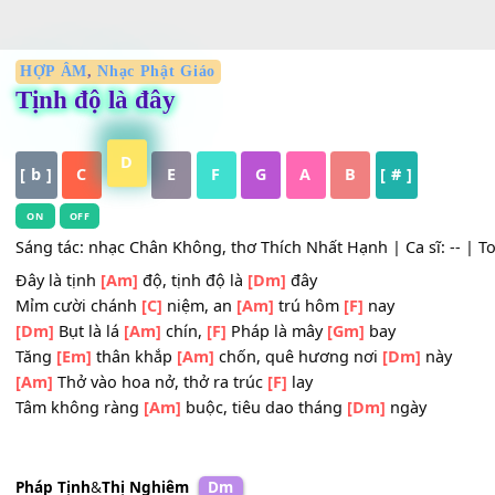
HỢP ÂM
,
Nhạc Phật Giáo
Tịnh độ là đây
D
[ b ]
C
E
F
G
A
B
[ # ]
ON
OFF
Sáng tác: nhạc Chân Không, thơ Thích Nhất Hạnh | Ca sĩ: -
Đây là tịnh
[Am]
độ, tịnh độ là
[Dm]
đây
Mỉm cười chánh
[C]
niệm, an
[Am]
trú hôm
[F]
nay
[Dm]
Bụt là lá
[Am]
chín,
[F]
Pháp là mây
[Gm]
bay
Tăng
[Em]
thân khắp
[Am]
chốn, quê hương nơi
[Dm]
nà
[Am]
Thở vào hoa nở, thở ra trúc
[F]
lay