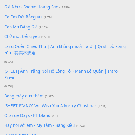
Để lại một bình luận
Bạn phải
đăng nhập
để gửi bình luận.
Xem nhiều nhất
Buông bỏ sự phụ thuộc nơi anh (Pinyin)
(18.942)
Phép Màu (OST Đàn Cá Gỗ)
(15.618)
[SHEET PIANO] Happy Birthday
(13.920)
Giá Như - Soobin Hoàng Sơn
(11.359)
Có Em Đời Bỗng Vui
(9.744)
Cơn Mơ Băng Giá
(9.103)
Chờ một tiếng yêu
(8.991)
Lãng Quên Chiều Thu | Anh không muốn ra đi | Qí shí bù xiǎ
zǒu - 其实不想走