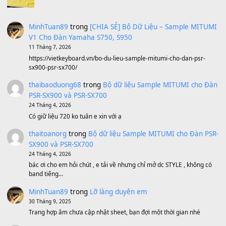
Ông Hoàng Bảy
(8.133)
Avenged Sevenfold - Buried Alive
(8.109)
Sản phẩm dành cho bạn
BEND 4 CHIỀU MTP-5F MEGABEND
1,600,000
₫
Bánh xe Pa600 Pa900
500,000
₫
Bộ mạch phím Pa600 Pa300 Pa700 Cũ
1,200,000
₫
MinhTuan89
trong
[CHIA SẺ] Bộ Dữ Liệu – Sample MI
V1 Cho Đàn Yamaha S750, S950