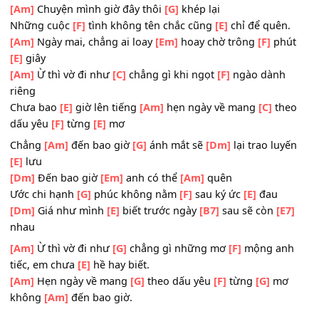
[F]
Từng bàn tay khẽ
[G]
vụng về đang kiếm
[C]
tìm hơi 
luôn tràn trề
Nhòa
[F]
đi những đam
[G]
mê, tình sao như
[C]
thế?
Người
[Dm]
ngoảnh mặt đi trong ngô
[Em]
nghê, người
buồn
Chorus 2 :
[Am]
Chuyện mình giờ đây thôi
[G]
khép lại
Những cuộc
[F]
tình không tên chắc cũng
[E]
chỉ để quên
[Am]
Ngày mai, chẳng ai loay
[Em]
hoay chờ trông
[F]
ph
[E]
giây
[Am]
Ừ thì vờ đi như
[C]
chẳng gì khi ngọt
[F]
ngào dành
riêng
Chưa bao
[E]
giờ lên tiếng
[Am]
hẹn ngày về mang
[C]
th
dấu yêu
[F]
từng
[E]
mơ
Chẳng
[Am]
đến bao giờ
[G]
ánh mắt sẽ
[Dm]
lại trao lu
[E]
lưu
[Dm]
Đến bao giờ
[Em]
anh có thể
[Am]
quên