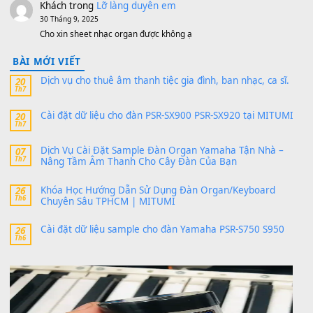
11 Tháng 7, 2026
https://vietkeyboard.vn/bo-du-lieu-sample-mitumi-cho-dan-psr
sx900-psr-sx700/
thaibaoduong68
trong
Bộ dữ liệu Sample MITUMI cho
PSR-SX900 và PSR-SX700
24 Tháng 4, 2026
Có giữ liệu 720 ko tuân e xin với ạ
thaitoanorg
trong
Bộ dữ liệu Sample MITUMI cho Đàn
SX900 và PSR-SX700
24 Tháng 4, 2026
bác ơi cho em hỏi chút , e tải về nhưng chỉ mở dc STYLE , khôn
band tiếng…
MinhTuan89
trong
Lỡ làng duyên em
30 Tháng 9, 2025
Trang hợp âm chưa cập nhật sheet, bạn đợi một thời gian nhé
Khách
trong
Lỡ làng duyên em
30 Tháng 9, 2025