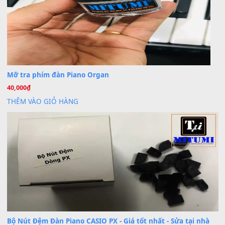
Cho xin sheet nhạc organ được không ạ
BÀI MỚI VIẾT
Dịch vụ cho thuê âm thanh tiệc gia đình, ban nhạc, ca s
20
Th7
Cài đặt dữ liệu cho đàn PSR-SX900 PSR-SX920 tại MIT
20
Th7
Dịch Vụ Cài Đặt Sample Đàn Organ Yamaha Tận Nhà 
07
Th7
Nâng Tầm Âm Thanh Cho Cây Đàn Của Bạn
Khóa Học Hướng Dẫn Sử Dụng Đàn Organ/Keyboard
26
Th6
Chuyên Sâu TPHCM | MITUMI
Cài đặt dữ liệu sample cho đàn Yamaha PSR-S750 S95
26
Th6