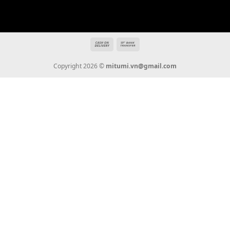
Hotline: 0936 22 90 22
mitumi.vn@gmail.com
THÔNG TIN
Giới Thiệu
Tin Tức
Thanh Toán
Vận Chuyển
Chính Sách Bảo Hành
Liên Hệ
KẾT NỐI CHÚNG TÔI
0936 22 90 22