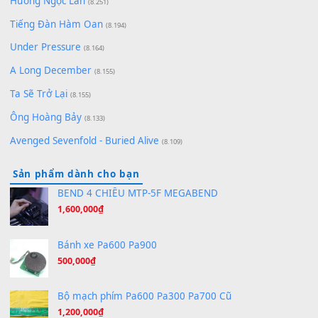
(8.929)
[SHEET] Ánh Trăng Nói Hộ Lòng Tôi - Mạnh Lệ Quân | Intro +
Pinyin
(8.651)
Bóng mây qua thềm
(8.577)
[SHEET PIANO] We Wish You A Merry Christmas
(8.516)
Orange Days - FT Island
(8.315)
Hãy nói với em - Mỹ Tâm - Bằng Kiều
(8.274)
Hương Ngọc Lan
(8.251)
Tiếng Đàn Hàm Oan
(8.194)
Under Pressure
(8.164)
A Long December
(8.155)
Ta Sẽ Trở Lại
(8.155)