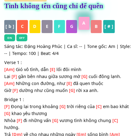
HỢP ÂM
,
Nhạc Trẻ
Tình không tên cũng chỉ để quên
A
[ b ]
C
D
E
F
G
B
[ # ]
ON
OFF
Sáng tác: Đặng Hoàng Phúc | Ca sĩ: -- | Tone gốc: Am | St
-- | Tempo: 100 | Beat: 4/4
Verse 1 :
[Am]
Gió vô tình, dẫn
[E]
lối đôi mình
Lại
[F]
gần bên nhau giữa sương mờ
[G]
cuối đông lạnh.
[Am]
Những con đường, như
[E]
đã quen thuộc
Giờ
[F]
dường như cũng muốn
[G]
rời xa anh.
Bridge 1 :
[F]
Đọng lại trong khoảng
[G]
trời riêng của
[C]
em bao k