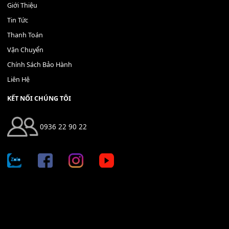
Bộ Nút Đệm Đàn Piano CASIO PX - Giá tốt nhất - Sửa tại n
400,000
₫
THÊM VÀO GIỎ HÀNG
Địa chỉ: 666/5A Đường Ba Tháng Hai, P.14, Q.10, TP HCM