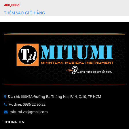
Mỡ tra phím đàn Piano Organ
40,000
₫
THÊM VÀO GIỎ HÀNG