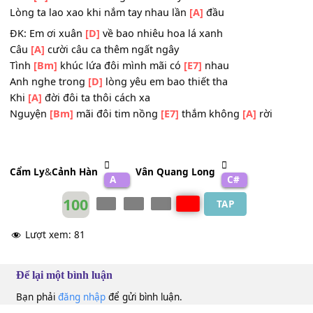
Dù
[D]
nghe tim em bao ngất ngây
Vì
[A]
sao đôi khi anh nói không nên
[B7]
lời
Tàn
[Bm]
cơn heo mây khi én bay
Mùa
[D]
xuân trên cao gieo đắm say
Lòng ta lao xao khi nắm tay nhau lần
[A]
đầu
ĐK: Em ơi xuân
[D]
về bao nhiêu hoa lá xanh
Câu
[A]
cười câu ca thêm ngất ngây
Tình
[Bm]
khúc lứa đôi mình mãi có
[E7]
nhau
Anh nghe trong
[D]
lòng yêu em bao thiết tha
Khi
[A]
đời đôi ta thôi cách xa
Nguyện
[Bm]
mãi đôi tim nồng
[E7]
thắm không
[A]
rời
Cẩm Ly
&
Cảnh Hàn
Vân Quang Long
A
C#
100
TAP