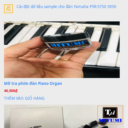
Khách
trong
Lỡ làng duyên em
30 Tháng 9, 2025
Cho xin sheet nhạc organ được không ạ
BÀI MỚI VIẾT
Dịch vụ cho thuê âm thanh tiệc gia đình, ban nhạc, ca s
20
Th7
Cài đặt dữ liệu cho đàn PSR-SX900 PSR-SX920 tại MIT
20
Th7
Dịch Vụ Cài Đặt Sample Đàn Organ Yamaha Tận Nhà 
07
Th7
Nâng Tầm Âm Thanh Cho Cây Đàn Của Bạn
Khóa Học Hướng Dẫn Sử Dụng Đàn Organ/Keyboard
26
Th6
Chuyên Sâu TPHCM | MITUMI
Cài đặt dữ liệu sample cho đàn Yamaha PSR-S750 S95
26
Th6