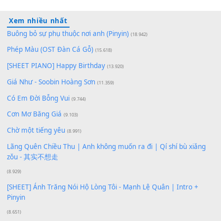
Lượt xem:
81
Để lại một bình luận
Bạn phải
đăng nhập
để gửi bình luận.
Xem nhiều nhất
Buông bỏ sự phụ thuộc nơi anh (Pinyin)
(18.942)
Phép Màu (OST Đàn Cá Gỗ)
(15.618)
[SHEET PIANO] Happy Birthday
(13.920)
Giá Như - Soobin Hoàng Sơn
(11.359)
Có Em Đời Bỗng Vui
(9.744)
Cơn Mơ Băng Giá
(9.103)
Chờ một tiếng yêu
(8.991)