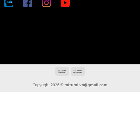
Địa chỉ: 666/5A Đường Ba Tháng Hai, P.14, Q.10, TP HCM
Hotline: 0936 22 90 22
mitumi.vn@gmail.com
THÔNG TIN
Giới Thiệu
Tin Tức
Thanh Toán
Vận Chuyển
Chính Sách Bảo Hành
Liên Hệ
KẾT NỐI CHÚNG TÔI
0936 22 90 22