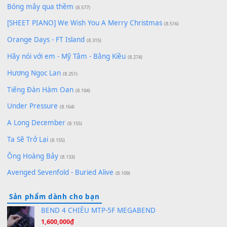
Lãng Quên Chiều Thu | Anh không muốn ra đi | Qí shí bù xiǎ
zǒu - 其实不想走
(8.929)
[SHEET] Ánh Trăng Nói Hộ Lòng Tôi - Mạnh Lệ Quân | Intro +
Pinyin
(8.651)
Bóng mây qua thềm
(8.577)
[SHEET PIANO] We Wish You A Merry Christmas
(8.516)
Orange Days - FT Island
(8.315)
Hãy nói với em - Mỹ Tâm - Bằng Kiều
(8.274)
Hương Ngọc Lan
(8.251)
Tiếng Đàn Hàm Oan
(8.194)
Under Pressure
(8.164)