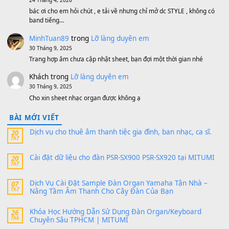
MinhTuan89
trong
[CHIA SẺ] Bộ Dữ Liệu – Sample MI
V1 Cho Đàn Yamaha S750, S950
11 Tháng 7, 2026
https://vietkeyboard.vn/bo-du-lieu-sample-mitumi-cho-dan-psr
sx900-psr-sx700/
thaibaoduong68
trong
Bộ dữ liệu Sample MITUMI cho
PSR-SX900 và PSR-SX700
24 Tháng 4, 2026
Có giữ liệu 720 ko tuân e xin với ạ
thaitoanorg
trong
Bộ dữ liệu Sample MITUMI cho Đàn
SX900 và PSR-SX700
24 Tháng 4, 2026
bác ơi cho em hỏi chút , e tải về nhưng chỉ mở dc STYLE , khôn
band tiếng…
MinhTuan89
trong
Lỡ làng duyên em
30 Tháng 9, 2025
Trang hợp âm chưa cập nhật sheet, bạn đợi một thời gian nhé