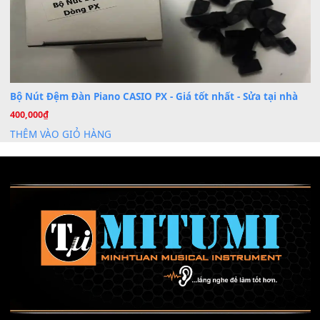
Mỡ tra phím đàn Piano Organ
40,000
₫
THÊM VÀO GIỎ HÀNG