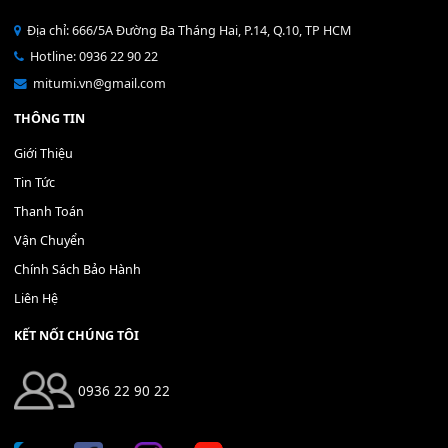
Bộ Nút Đệm Đàn Piano CASIO PX - Giá tốt nhất - Sửa tại n
400,000
₫
THÊM VÀO GIỎ HÀNG