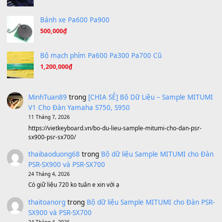
A Long December
(8.155)
Ta Sẽ Trở Lại
(8.155)
Ông Hoàng Bảy
(8.133)
Avenged Sevenfold - Buried Alive
(8.109)
Sản phẩm dành cho bạn
BEND 4 CHIỀU MTP-5F MEGABEND
1,600,000
₫
Bánh xe Pa600 Pa900
500,000
₫
Bộ mạch phím Pa600 Pa300 Pa700 Cũ
1,200,000
₫