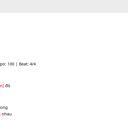
-- | Tempo: 100 | Beat: 4/4
hoà
ay
 xưa
[Em]
đó