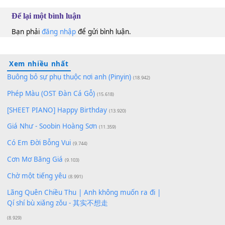
Phương Thanh
Quách Tuấn Du
Dm
Abm
10
Lượt xem:
99
Để lại một bình luận
Bạn phải
đăng nhập
để gửi bình luận.
Xem nhiều nhất
Buông bỏ sự phụ thuộc nơi anh (Pinyin)
(18.942)
Phép Màu (OST Đàn Cá Gỗ)
(15.618)
[SHEET PIANO] Happy Birthday
(13.920)
Giá Như - Soobin Hoàng Sơn
(11.359)