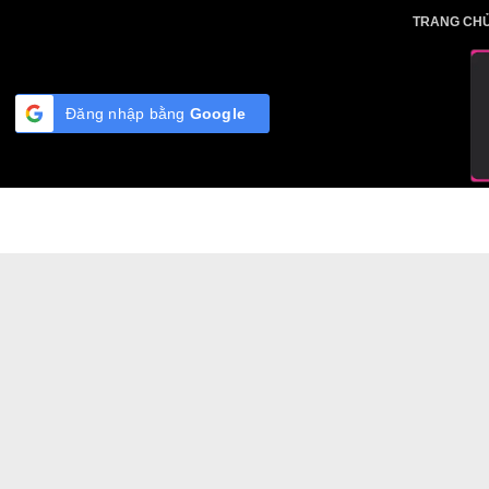
Skip
TRA
to
content
Đăng nhập bằng
Google