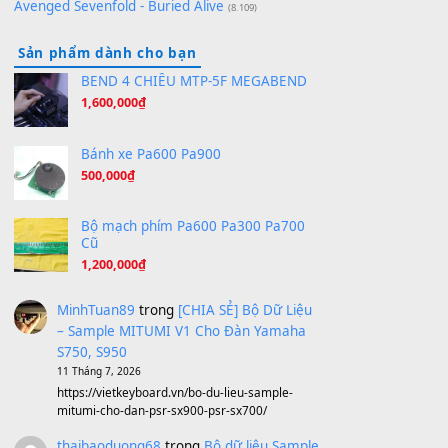
Hãy nói với em - Mỹ Tâm - Bằng Kiều
(8.274)
Hương Ngọc Lan
(8.251)
Tiếng Đàn Hàm Oan
(8.194)
Under Pressure
(8.164)
A Long December
(8.155)
Ta Sẽ Trở Lại
(8.155)
Ông Hoàng Bảy
(8.133)
Avenged Sevenfold - Buried Alive
(8.109)
Sản phẩm dành cho bạn
BEND 4 CHIỀU MTP-5F MEGABEND
1,600,000
₫
Bánh xe Pa600 Pa900
500,000
₫