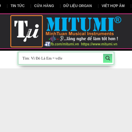
NG CHỦ
TIN TỨC
CỬA HÀNG
DỮ LIỆU ORGAN
V