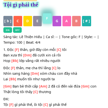
HỢP ÂM
,
Nhạc Trẻ
Tội gì phải thế
F
[ b ]
C
D
E
G
A
B
[ # ]
ON
OFF
Sáng tác: Lê Thiện Hiếu | Ca sĩ: -- | Tone gốc: F | Style: --
Tempo: 100 | Beat: 4/4
1. Độc
[F]
thân, giờ đây còn mỗi
[C]
tôi
Bạn xưa thì
[Dm]
đã cưới xin cả rồi
Họp
[Bb]
lớp vắng rất nhiều người
Độc
[F]
thân, mẹ cha thì lắng
[C]
lo
Nhìn sang hàng
[Dm]
xóm cháu con đầy nhà
Lại
[Bb]
muốn tôi như người ta
[Gm]
Bạn bè thời cấp
[Am]
2 đã có đến vài đứa
[Gm]
con