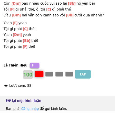
La là
[Dm]
la
Tội gì phải
[Bb]
thế
[Gm]
Nhiều mộng mơ vẫn
[Am]
đang đón chờ tôi ở tươn
[Gm]
lai
Chẳng cần vội lấy
[C]
ai
ĐK:
Tội
[F]
gì phải thế, ôi tội
[C]
gì phải thế
Còn
[Dm]
bao nhiêu cuộc vui sao lại
[Bb]
nỡ yên bề?
Tội
[F]
gì phải thế, ôi tội
[C]
gì phải thế
Đầu
[Dm]
hai vẫn còn xanh sao vội
[Bb]
cưới quá nhanh
Yeah
[F]
yeah
Tội gì phải
[C]
thế!
Yeah
[Dm]
yeah
Tội gì phải
[Bb]
thế!
Tội gì phải
[F]
thế!