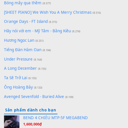
Có Em Đời Bỗng Vui
(9.744)
Cơn Mơ Băng Giá
(9.103)
Chờ một tiếng yêu
(8.991)
Lãng Quên Chiều Thu | Anh không muốn ra đi | Qí shí bù xiǎ
zǒu - 其实不想走
(8.929)
[SHEET] Ánh Trăng Nói Hộ Lòng Tôi - Mạnh Lệ Quân | Intro +
Pinyin
(8.651)
Bóng mây qua thềm
(8.577)
[SHEET PIANO] We Wish You A Merry Christmas
(8.516)
Orange Days - FT Island
(8.315)
Hãy nói với em - Mỹ Tâm - Bằng Kiều
(8.274)