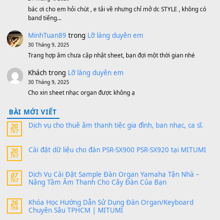
Bộ mạch phím Pa600 Pa300 Pa700 Cũ
1,200,000
₫
MinhTuan89
trong
[CHIA SẺ] Bộ Dữ Liệu – Sample MI
V1 Cho Đàn Yamaha S750, S950
11 Tháng 7, 2026
https://vietkeyboard.vn/bo-du-lieu-sample-mitumi-cho-dan-psr
sx900-psr-sx700/
thaibaoduong68
trong
Bộ dữ liệu Sample MITUMI cho
PSR-SX900 và PSR-SX700
24 Tháng 4, 2026
Có giữ liệu 720 ko tuân e xin với ạ
thaitoanorg
trong
Bộ dữ liệu Sample MITUMI cho Đàn
SX900 và PSR-SX700
24 Tháng 4, 2026
bác ơi cho em hỏi chút , e tải về nhưng chỉ mở dc STYLE , khôn
band tiếng…