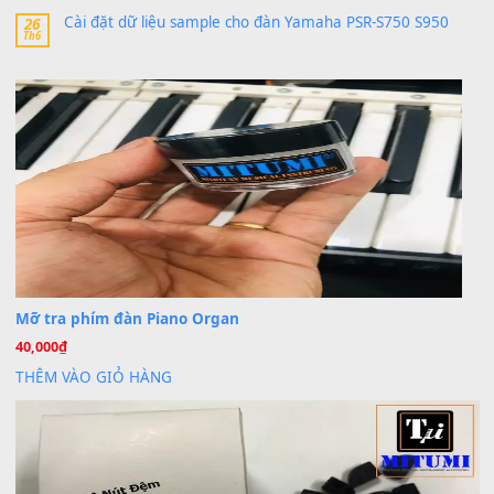
MinhTuan89
trong
Lỡ làng duyên em
30 Tháng 9, 2025
Trang hợp âm chưa cập nhật sheet, bạn đợi một thời gian nhé
Khách
trong
Lỡ làng duyên em
30 Tháng 9, 2025
Cho xin sheet nhạc organ được không ạ
BÀI MỚI VIẾT
Dịch vụ cho thuê âm thanh tiệc gia đình, ban nhạc, ca s
20
Th7
Cài đặt dữ liệu cho đàn PSR-SX900 PSR-SX920 tại MIT
20
Th7
Dịch Vụ Cài Đặt Sample Đàn Organ Yamaha Tận Nhà 
07
Th7
Nâng Tầm Âm Thanh Cho Cây Đàn Của Bạn
Khóa Học Hướng Dẫn Sử Dụng Đàn Organ/Keyboard
26
Th6
Chuyên Sâu TPHCM | MITUMI