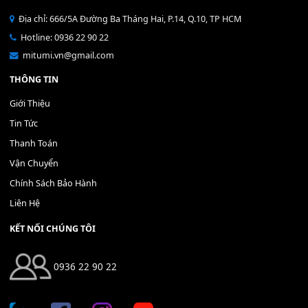
Bộ Nút Đệm Đàn Piano CASIO PX - Giá tốt nhất - Sửa tại n
400,000
₫
THÊM VÀO GIỎ HÀNG