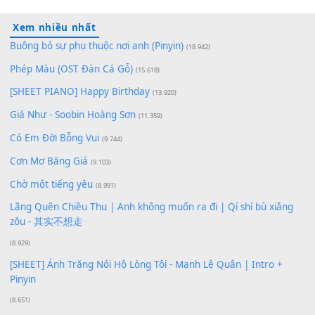
Lê Thiện Hiếu
F
100
TAP
Lượt xem:
88
Để lại một bình luận
Bạn phải
đăng nhập
để gửi bình luận.
Xem nhiều nhất
Buông bỏ sự phụ thuộc nơi anh (Pinyin)
(18.942)
Phép Màu (OST Đàn Cá Gỗ)
(15.618)
[SHEET PIANO] Happy Birthday
(13.920)
Giá Như - Soobin Hoàng Sơn
(11.359)