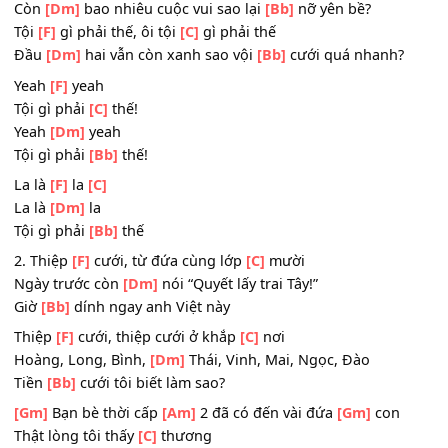
Thật lòng tôi thấy
[C]
thương
ĐK:
Tội
[F]
gì phải thế, ôi tội
[C]
gì phải thế
Còn
[Dm]
bao nhiêu cuộc vui sao lại
[Bb]
nỡ yên bề?
Tội
[F]
gì phải thế, ôi tội
[C]
gì phải thế
Đầu
[Dm]
hai vẫn còn xanh sao vội
[Bb]
cưới quá nhanh
Yeah
[F]
yeah
Tội gì phải
[C]
thế!
Yeah
[Dm]
yeah
Tội gì phải
[Bb]
thế!
La là
[F]
la
[C]
La là
[Dm]
la
Tội gì phải
[Bb]
thế
2. Thiệp
[F]
cưới, từ đứa cùng lớp
[C]
mười
Ngày trước còn
[Dm]
nói “Quyết lấy trai Tây!”
Giờ
[Bb]
dính ngay anh Việt này