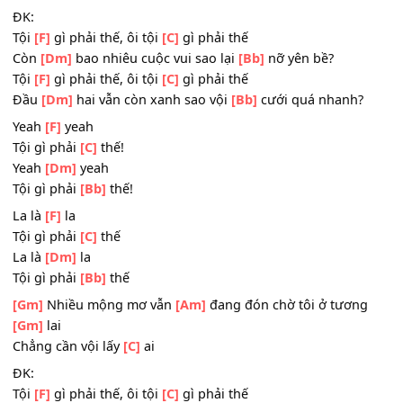
Thiệp
[F]
cưới, thiệp cưới ở khắp
[C]
nơi
Hoàng, Long, Bình,
[Dm]
Thái, Vinh, Mai, Ngọc, Đào
Tiền
[Bb]
cưới tôi biết làm sao?
[Gm]
Bạn bè thời cấp
[Am]
2 đã có đến vài đứa
[Gm]
con
Thật lòng tôi thấy
[C]
thương
ĐK:
Tội
[F]
gì phải thế, ôi tội
[C]
gì phải thế
Còn
[Dm]
bao nhiêu cuộc vui sao lại
[Bb]
nỡ yên bề?
Tội
[F]
gì phải thế, ôi tội
[C]
gì phải thế
Đầu
[Dm]
hai vẫn còn xanh sao vội
[Bb]
cưới quá nhanh
Yeah
[F]
yeah
Tội gì phải
[C]
thế!
Yeah
[Dm]
yeah
Tội gì phải
[Bb]
thế!
La là
[F]
la
Tội gì phải
[C]
thế