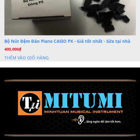
Cài đặt dữ liệu sample cho đàn Yamaha PSR-S750 S95
26
Th6
Mỡ tra phím đàn Piano Organ
40,000
₫
THÊM VÀO GIỎ HÀNG