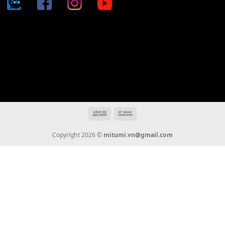
Địa chỉ: 666/5A Đường Ba Tháng Hai, P.14, Q.10, TP HCM
Hotline: 0936 22 90 22
mitumi.vn@gmail.com
THÔNG TIN
Giới Thiệu
Tin Tức
Thanh Toán
Vận Chuyển
Chính Sách Bảo Hành
Liên Hệ