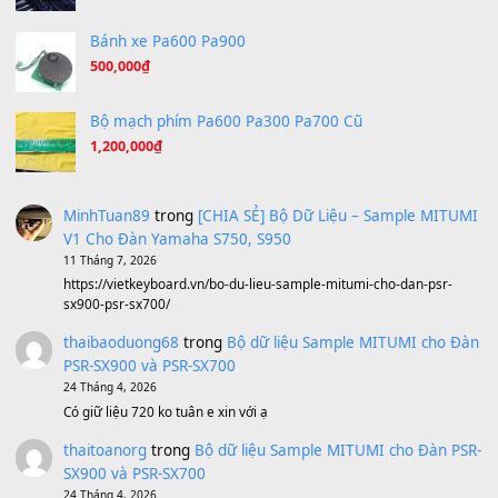
Hương Ngọc Lan
(8.251)
Tiếng Đàn Hàm Oan
(8.194)
Under Pressure
(8.164)
A Long December
(8.155)
Ta Sẽ Trở Lại
(8.155)
Ông Hoàng Bảy
(8.133)
Avenged Sevenfold - Buried Alive
(8.109)
Sản phẩm dành cho bạn
BEND 4 CHIỀU MTP-5F MEGABEND
1,600,000
₫
Bánh xe Pa600 Pa900
500,000
₫