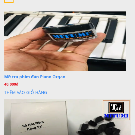
Khách
trong
Lỡ làng duyên em
30 Tháng 9, 2025
Cho xin sheet nhạc organ được không ạ
BÀI MỚI VIẾT
Dịch vụ cho thuê âm thanh tiệc gia đình, ban nhạc, ca s
20
Th7
Cài đặt dữ liệu cho đàn PSR-SX900 PSR-SX920 tại MIT
20
Th7
Dịch Vụ Cài Đặt Sample Đàn Organ Yamaha Tận Nhà 
07
Th7
Nâng Tầm Âm Thanh Cho Cây Đàn Của Bạn
Khóa Học Hướng Dẫn Sử Dụng Đàn Organ/Keyboard
26
Th6
Chuyên Sâu TPHCM | MITUMI
Cài đặt dữ liệu sample cho đàn Yamaha PSR-S750 S95
26
Th6