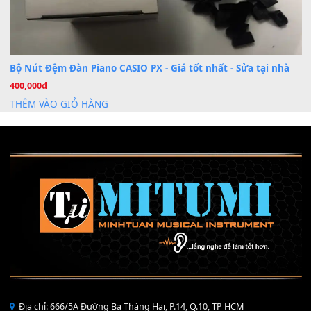
Mỡ tra phím đàn Piano Organ
40,000
₫
THÊM VÀO GIỎ HÀNG