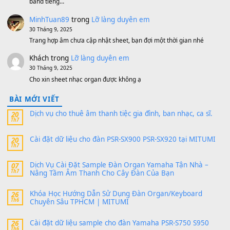
MinhTuan89
trong
[CHIA SẺ] Bộ Dữ Liệu – Sample MI
V1 Cho Đàn Yamaha S750, S950
11 Tháng 7, 2026
https://vietkeyboard.vn/bo-du-lieu-sample-mitumi-cho-dan-psr
sx900-psr-sx700/
thaibaoduong68
trong
Bộ dữ liệu Sample MITUMI cho
PSR-SX900 và PSR-SX700
24 Tháng 4, 2026
Có giữ liệu 720 ko tuân e xin với ạ
thaitoanorg
trong
Bộ dữ liệu Sample MITUMI cho Đàn
SX900 và PSR-SX700
24 Tháng 4, 2026
bác ơi cho em hỏi chút , e tải về nhưng chỉ mở dc STYLE , khôn
band tiếng…
MinhTuan89
trong
Lỡ làng duyên em
30 Tháng 9, 2025
Trang hợp âm chưa cập nhật sheet, bạn đợi một thời gian nhé