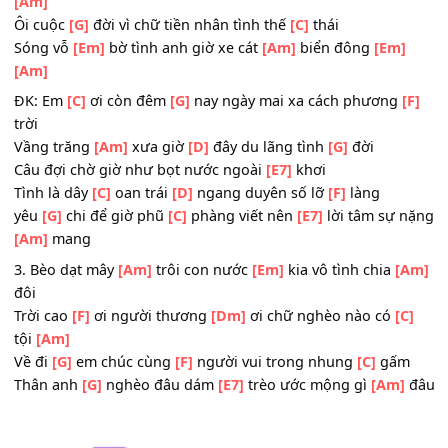
2. Nào ngờ hôm
[Am]
nay lời hứa
[Em]
xưa như là mây
[
bay
Cùng bên
[F]
ai tay trong
[Am]
tay giẫm nát tim
[Dm]
này
[Am]
Ôi cuộc
[G]
đời vì chữ tiền nhân tình thế
[C]
thái
Sóng vỗ
[Em]
bờ tình anh giờ xe cát
[Am]
biển đông
[Em
[Am]
ĐK: Em
[C]
ơi còn đêm
[G]
nay ngày mai xa cách phương
trời
Vầng trăng
[Am]
xưa giờ
[D]
đây du lãng tình
[G]
đời
Câu đợi chờ giờ như bọt nước ngoài
[E7]
khơi
Tình là dây
[C]
oan trái
[D]
ngang duyên số lỡ
[F]
làng
yêu
[G]
chi để giờ phũ
[C]
phàng viết nên
[E7]
lời tâm sự
[Am]
mang
3. Bèo dạt mây
[Am]
trôi con nước
[Em]
kia vô tình chia
[
đôi