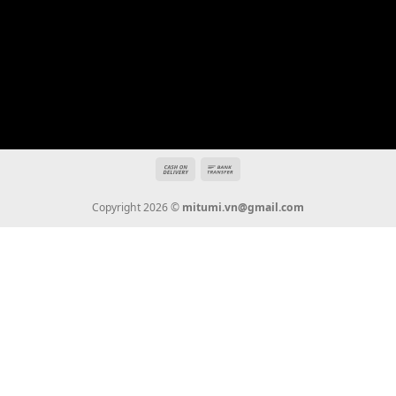
Địa chỉ: 666/5A Đường Ba Tháng Hai, P.14, Q.10, TP HCM
Hotline: 0936 22 90 22
mitumi.vn@gmail.com
THÔNG TIN
Giới Thiệu
Tin Tức
Thanh Toán
Vận Chuyển
Chính Sách Bảo Hành
Liên Hệ
KẾT NỐI CHÚNG TÔI
0936 22 90 22