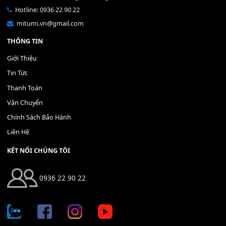
Bộ Nút Đệm Đàn Piano CASIO PX - Giá tốt nhất - Sửa tại n
400,000
₫
THÊM VÀO GIỎ HÀNG