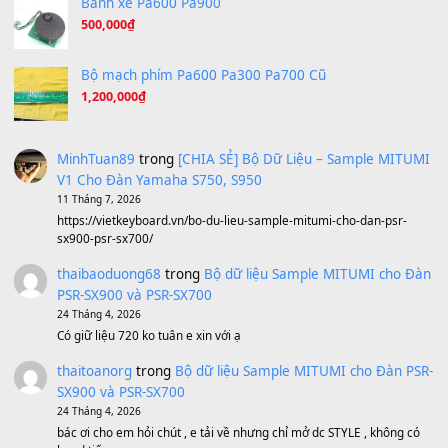
A Long December
(8.155)
Ta Sẽ Trở Lại
(8.155)
Ông Hoàng Bảy
(8.133)
Avenged Sevenfold - Buried Alive
(8.109)
Sản phẩm dành cho bạn
BEND 4 CHIỀU MTP-5F MEGABEND
1,600,000
₫
Bánh xe Pa600 Pa900
500,000
₫
Bộ mạch phím Pa600 Pa300 Pa700 Cũ
1,200,000
₫