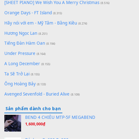
Chờ một tiếng yêu
(8.991)
Lãng Quên Chiều Thu | Anh không muốn ra đi | Qí shí bù xiǎ
zǒu - 其实不想走
(8.929)
[SHEET] Ánh Trăng Nói Hộ Lòng Tôi - Mạnh Lệ Quân | Intro +
Pinyin
(8.651)
Bóng mây qua thềm
(8.577)
[SHEET PIANO] We Wish You A Merry Christmas
(8.516)
Orange Days - FT Island
(8.315)
Hãy nói với em - Mỹ Tâm - Bằng Kiều
(8.274)
Hương Ngọc Lan
(8.251)
Tiếng Đàn Hàm Oan
(8.194)
Under Pressure
(8.164)