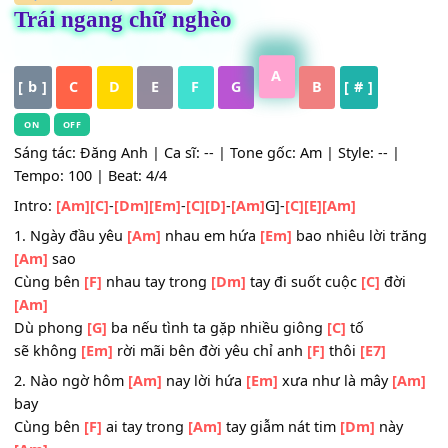
HỢP ÂM
,
Nhạc Trữ Tình
Trái ngang chữ nghèo
A
[ b ]
C
D
E
F
G
B
[ # ]
ON
OFF
Sáng tác: Đăng Anh | Ca sĩ: -- | Tone gốc: Am | Style: -- |
Tempo: 100 | Beat: 4/4
Intro:
[Am]
[C]
-
[Dm]
[Em]
-
[C]
[D]
-
[Am]
G]-
[C]
[E]
[Am]
1. Ngày đầu yêu
[Am]
nhau em hứa
[Em]
bao nhiêu lời t
[Am]
sao
Cùng bên
[F]
nhau tay trong
[Dm]
tay đi suốt cuộc
[C]
đờ
[Am]
Dù phong
[G]
ba nếu tình ta gặp nhiều giông
[C]
tố
sẽ không
[Em]
rời mãi bên đời yêu chỉ anh
[F]
thôi
[E7]