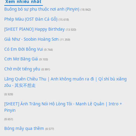
Lượt xem:
137
Để lại một bình luận
Bạn phải
đăng nhập
để gửi bình luận.
Xem nhiều nhất
Buông bỏ sự phụ thuộc nơi anh (Pinyin)
(18.942)
Phép Màu (OST Đàn Cá Gỗ)
(15.618)
[SHEET PIANO] Happy Birthday
(13.920)
Giá Như - Soobin Hoàng Sơn
(11.359)
Có Em Đời Bỗng Vui
(9.744)
Cơn Mơ Băng Giá
(9.103)