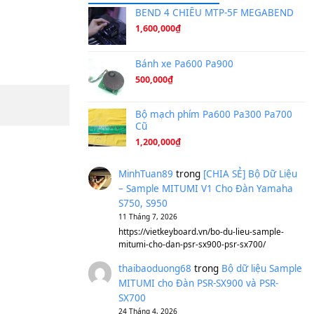
Ta Sẽ Trở Lại
(8.155)
Ông Hoàng Bảy
(8.133)
Avenged Sevenfold - Buried A
Sản phẩm dành cho bạn
BEND 4 CHIỀU M
1,600,000
₫
Bánh xe Pa600 Pa
500,000
₫
Bộ mạch phím Pa6
Cũ
1,200,000
₫
MinhTuan89
trong
[CH
– Sample MITUMI V1 