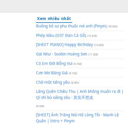
Xem nhiều nhất
Buông bỏ sự phụ thuộc nơi an
Phép Màu (OST Đàn Cá Gỗ)
(1
[SHEET PIANO] Happy Birthd
Giá Như - Soobin Hoàng Sơn
(
Có Em Đời Bỗng Vui
(9.744)
Cơn Mơ Băng Giá
(9.103)
Chờ một tiếng yêu
(8.991)
Lãng Quên Chiều Thu | Anh k
Qí shí bù xiǎng zǒu - 其实不