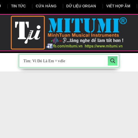
NG CHỦ
TIN TỨC
CỬA HÀNG
DỮ LIỆU ORGAN
V