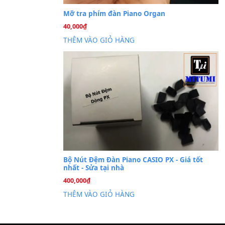
Cài đặt dữ liệu sampl
26
Th6
PSR-S750 S950
Mỡ tra phím đàn Piano Org
40,000
₫
THÊM VÀO GIỎ HÀNG