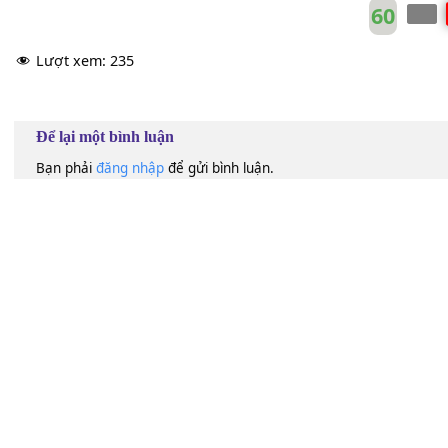
送给
[F]
你
[G]
天上的星
[C]
星
[F]
告诉
[G]
我你的
[Em]
名和
[Am]
姓.
[F]
我要把它
[G]
刻在我心
[C
我要
[F]
做只海鸥
[G]
唱歌给你
[C]
听
做只
[F]
海鸥唱歌
[G]
给你
[C]
听
那时
[F]
的你我要
[G]
放心
[C]
里
那时
[F]
的你我要
[G]
放在心
[C]
里
60
Lượt xem:
235
Để lại một bình luận
Bạn phải
đăng nhập
để gửi bình luận.