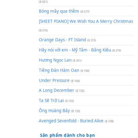
(8.929)
[SHEET] Ánh Trăng Nói Hộ Lò
Quân | Intro + Pinyin
(8.651)
Bóng mây qua thềm
(8.577)
[SHEET PIANO] We Wish You 
(8.516)
Orange Days - FT Island
(8.315)
Hãy nói với em - Mỹ Tâm - Bằ
Hương Ngọc Lan
(8.251)
Tiếng Đàn Hàm Oan
(8.194)
Under Pressure
(8.164)
A Long December
(8.155)