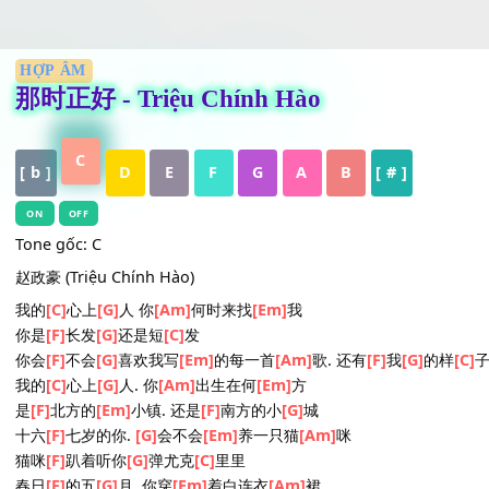
HỢP ÂM
那时正好 - Triệu Chính Hào
C
[ b ]
D
E
F
G
A
B
[ # ]
ON
OFF
Tone gốc: C
赵政豪 (Triệu Chính Hào)
我的
[C]
心上
[G]
人 你
[Am]
何时来找
[Em]
我
你是
[F]
长发
[G]
还是短
[C]
发
你会
[F]
不会
[G]
喜欢我写
[Em]
的每一首
[Am]
歌. 还有
[F]
我
[G]
的
我的
[C]
心上
[G]
人. 你
[Am]
出生在何
[Em]
方