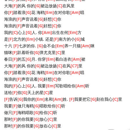
是
[F]
北方的
[Em]
小镇. 还是
[F]
南方的小
[G]
城
十六
[F]
七岁的你.
[G]
会不会
[Em]
养一只猫
[Am]
咪
猫咪
[F]
趴着听你
[G]
弹尤克
[C]
里里
春日
[F]
的五
[G]
月. 你穿
[Em]
着白连衣
[Am]
裙
大海
[F]
的风 你的
[G]
裙边放扬
[C]
在风里
你
[F]
踏着浪
[G]
花 海鸥
[Em]
在对你歌
[Am]
唱
海浪的
[F]
声音说着
[G]
好想
[C]
你
海浪的
[F]
声音说着
[G]
好想
[C]
你
我的
[C]
心上
[G]
人. 你
[Am]
出生在何
[Em]
方
是
[F]
北方的
[Em]
小镇. 还是
[F]
南方的小
[G]
城
十六
[F]
七岁的你.
[G]
会不会
[Em]
养一只猫
[Am]
咪
猫咪
[F]
趴着听你
[G]
弹尤克里
[C]
里
春日
[F]
的五
[G]
月. 你穿
[Em]
着白连衣
[Am]
裙
大海
[F]
的风 你的
[G]
裙边放扬
[C]
在风
[C7]
里
你
[F]
踏着浪
[G]
花 海鸥
[Em]
在对你歌
[Am]
唱
海浪的
[F]
声音说着
[G]
好想
[C]
你
我的
[F]
心上
[G]
人. 我要
[Em]
写歌唱给你
[Am]
听