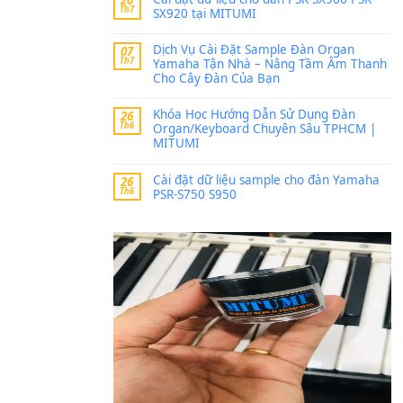
Trang hợp âm chưa cập nh
thời gian nhé
Khách
trong
Lỡ làng 
30 Tháng 9, 2025
Cho xin sheet nhạc organ
BÀI MỚI VIẾT
Dịch vụ cho thuê âm th
20
Th7
ban nhạc, ca sĩ.
Cài đặt dữ liệu cho đà
20
Th7
SX920 tại MITUMI
Dịch Vụ Cài Đặt Samp
07
Th7
Yamaha Tận Nhà – N
Cho Cây Đàn Của Bạn
Khóa Học Hướng Dẫn 
26
Th6
Organ/Keyboard Chuy
MITUMI