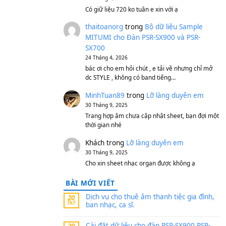
S750, S950
11 Tháng 7, 2026
https://vietkeyboard.vn/b
mitumi-cho-dan-psr-sx900
thaibaoduong68
tron
MITUMI cho Đàn PSR-S
SX700
24 Tháng 4, 2026
Có giữ liệu 720 ko tuân e x
thaitoanorg
trong
Bộ 
MITUMI cho Đàn PSR-S
SX700
24 Tháng 4, 2026
bác ơi cho em hỏi chút , e
dc STYLE , không có band
MinhTuan89
trong
Lỡ 
30 Tháng 9, 2025