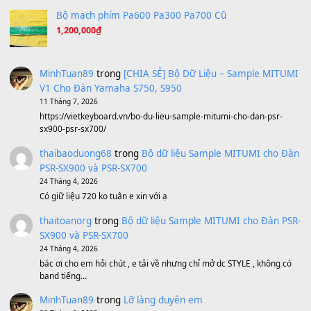
Ta Sẽ Trở Lại
(8.155)
Ông Hoàng Bảy
(8.133)
Avenged Sevenfold - Buried Alive
(8.109)
Sản phẩm dành cho bạn
BEND 4 CHIỀU MTP-5F MEGABEND
1,600,000
₫
Bánh xe Pa600 Pa900
500,000
₫
Bộ mạch phím Pa600 Pa300 Pa700 Cũ
1,200,000
₫
MinhTuan89
trong
[CHIA SẺ] Bộ Dữ Liệu – Sample MI
V1 Cho Đàn Yamaha S750, S950