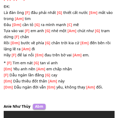
T-ĐK:
Dù một phút
[F]
thôi
[G]
em xin anh
[Am]
đấy
Dù một phút
[F]
thôi cũng
[G]
khiến em ấm
[Am]
lòng.
[F]
[G]
[Am]
ĐK:
Là đàn ông
[F]
đâu phải nhất
[G]
thiết cất nước
[Em]
mắt 
trong
[Am]
tim
Đâu
[Dm]
cần tỏ
[G]
ra mình mạnh
[C]
mẽ
Tựa vào vai
[F]
em anh
[G]
nhé một
[Am]
chút như
[G]
tr
dừng
[F]
chân
Rồi
[Dm]
bước về phía
[G]
chân trời kia cứ
[Em]
đến bên 
lặng lẽ ra
[Am]
đi
Hãy
[F]
để lại nỗi
[Em]
đau trên bờ vai
[Am]
em.
*
[F]
Tim em nát
[G]
tan vì anh
[Em]
Yêu anh nên
[Am]
em chấp nhận
[F]
Dẫu ngàn lần đắng
[G]
cay
[Em]
Dẫu thiêu đốt thân
[Am]
này