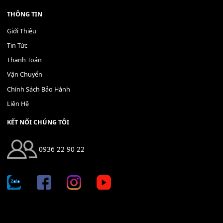
Bộ Nút Đệm Đàn Piano CASIO PX - Giá tốt nhất - Sửa tại n
400,000
₫
THÊM VÀO GIỎ HÀNG
Địa chỉ: 666/5A Đường Ba Tháng Hai, P.14, Q.10, TP HCM