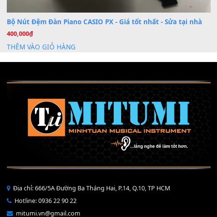
Mỡ tra phím đàn Piano Organ
40,000
₫
THÊM VÀO GIỎ HÀNG