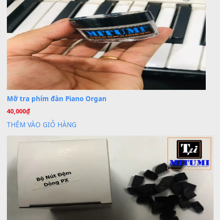
Cho xin sheet nhạc organ được không ạ
BÀI MỚI VIẾT
Dịch vụ cho thuê âm thanh tiệc gia đình, ban nhạc, ca s
20
Th7
Cài đặt dữ liệu cho đàn PSR-SX900 PSR-SX920 tại MIT
20
Th7
Dịch Vụ Cài Đặt Sample Đàn Organ Yamaha Tận Nhà 
07
Th7
Nâng Tầm Âm Thanh Cho Cây Đàn Của Bạn
Khóa Học Hướng Dẫn Sử Dụng Đàn Organ/Keyboard
26
Th6
Chuyên Sâu TPHCM | MITUMI
Cài đặt dữ liệu sample cho đàn Yamaha PSR-S750 S95
26
Th6