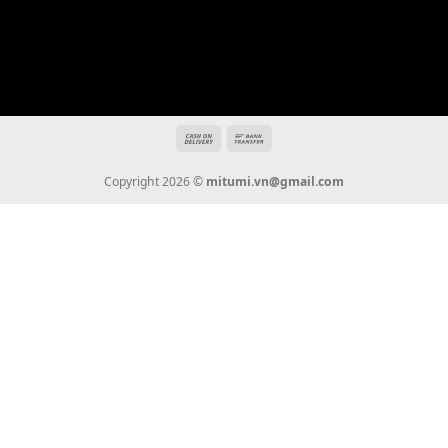
Hotline: 0936 22 90 22
mitumi.vn@gmail.com
THÔNG TIN
Giới Thiệu
Tin Tức
Thanh Toán
Vận Chuyển
Chính Sách Bảo Hành
Liên Hệ
KẾT NỐI CHÚNG TÔI
0936 22 90 22