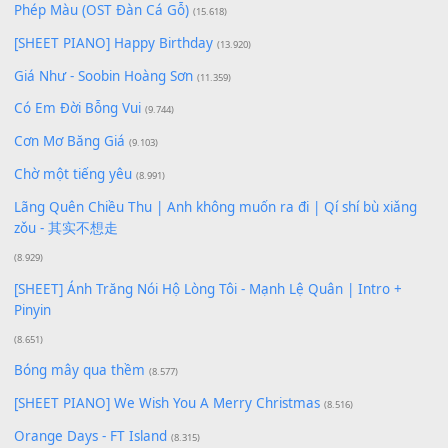
Để lại một bình luận
Bạn phải
đăng nhập
để gửi bình luận.
Xem nhiều nhất
Buông bỏ sự phụ thuộc nơi anh (Pinyin)
(18.942)
Phép Màu (OST Đàn Cá Gỗ)
(15.618)
[SHEET PIANO] Happy Birthday
(13.920)
Giá Như - Soobin Hoàng Sơn
(11.359)
Có Em Đời Bỗng Vui
(9.744)
Cơn Mơ Băng Giá
(9.103)
Chờ một tiếng yêu
(8.991)
Lãng Quên Chiều Thu | Anh không muốn ra đi | Qí shí bù xiǎ