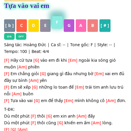
HỢP ÂM
,
Nhạc Trẻ
Tựa vào vai em
F
[ b ]
C
D
E
G
A
B
[ # ]
ON
OFF
Sáng tác: Hoàng Đức | Ca sĩ: -- | Tone gốc: F | Style: -- |
Tempo: 100 | Beat: 4/4
[F]
Hãy cứ tựa
[G]
vào em đi khi
[Em]
ngoài kia sóng gió
muộn
[Am]
phiền
[F]
Em chẳng giỏi
[G]
giang gì đâu nhưng bờ
[Em]
vai em
đầy sự bình
[Am]
yên
[F]
Em sẽ xếp
[G]
những lo toan để
[Em]
trái tim anh lưu 
nỗi
[Am]
buồn
[F]
Tựa vào vai
[G]
em để thấy
[Em]
mình không cô
[Am]