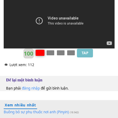
[Dm]
Dẫu ngàn đời vẫn
[Em]
yêu, không thay
[Am]
đổi.
Anie Như Thùy
Abm
100
TAP
Lượt xem:
112