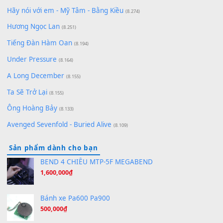
zǒu - 其实不想走
(8.929)
[SHEET] Ánh Trăng Nói Hộ Lòng Tôi - Mạnh Lệ Quân | Intro +
Pinyin
(8.651)
Bóng mây qua thềm
(8.577)
[SHEET PIANO] We Wish You A Merry Christmas
(8.516)
Orange Days - FT Island
(8.315)
Hãy nói với em - Mỹ Tâm - Bằng Kiều
(8.274)
Hương Ngọc Lan
(8.251)
Tiếng Đàn Hàm Oan
(8.194)
Under Pressure
(8.164)
A Long December
(8.155)