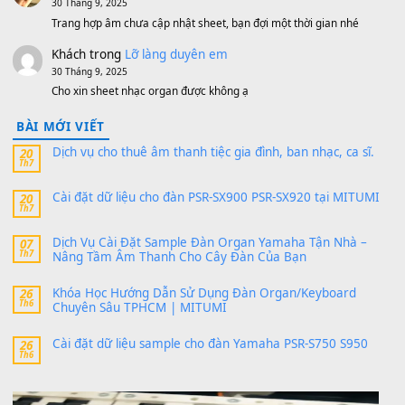
11 Tháng 7, 2026
https://vietkeyboard.vn/bo-du-lieu-sample-mitumi-cho-dan-psr
sx900-psr-sx700/
thaibaoduong68
trong
Bộ dữ liệu Sample MITUMI cho
PSR-SX900 và PSR-SX700
24 Tháng 4, 2026
Có giữ liệu 720 ko tuân e xin với ạ
thaitoanorg
trong
Bộ dữ liệu Sample MITUMI cho Đàn
SX900 và PSR-SX700
24 Tháng 4, 2026
bác ơi cho em hỏi chút , e tải về nhưng chỉ mở dc STYLE , khôn
band tiếng…
MinhTuan89
trong
Lỡ làng duyên em
30 Tháng 9, 2025
Trang hợp âm chưa cập nhật sheet, bạn đợi một thời gian nhé
Khách
trong
Lỡ làng duyên em
30 Tháng 9, 2025