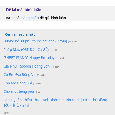
100
TAP
Lượt xem:
200
Để lại một bình luận
Bạn phải
đăng nhập
để gửi bình luận.
Xem nhiều nhất
Buông bỏ sự phụ thuộc nơi anh (Pinyin)
(18.942)
Phép Màu (OST Đàn Cá Gỗ)
(15.618)