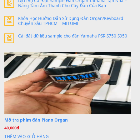
24 Tháng 4, 2026
bác ơi cho em hỏi chút , e tải về nhưng chỉ mở dc STYLE , khôn
band tiếng…
MinhTuan89
trong
Lỡ làng duyên em
30 Tháng 9, 2025
Trang hợp âm chưa cập nhật sheet, bạn đợi một thời gian nhé
Khách
trong
Lỡ làng duyên em
30 Tháng 9, 2025
Cho xin sheet nhạc organ được không ạ
BÀI MỚI VIẾT
Dịch vụ cho thuê âm thanh tiệc gia đình, ban nhạc, ca s
20
Th7
Cài đặt dữ liệu cho đàn PSR-SX900 PSR-SX920 tại MIT
20
Th7
Dịch Vụ Cài Đặt Sample Đàn Organ Yamaha Tận Nhà 
07
Th7
Nâng Tầm Âm Thanh Cho Cây Đàn Của Bạn