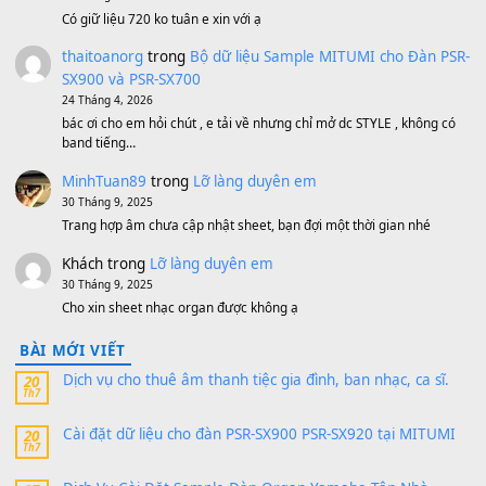
500,000
₫
Bộ mạch phím Pa600 Pa300 Pa700 Cũ
1,200,000
₫
MinhTuan89
trong
[CHIA SẺ] Bộ Dữ Liệu – Sample MI
V1 Cho Đàn Yamaha S750, S950
11 Tháng 7, 2026
https://vietkeyboard.vn/bo-du-lieu-sample-mitumi-cho-dan-psr
sx900-psr-sx700/
thaibaoduong68
trong
Bộ dữ liệu Sample MITUMI cho
PSR-SX900 và PSR-SX700
24 Tháng 4, 2026
Có giữ liệu 720 ko tuân e xin với ạ
thaitoanorg
trong
Bộ dữ liệu Sample MITUMI cho Đàn
SX900 và PSR-SX700