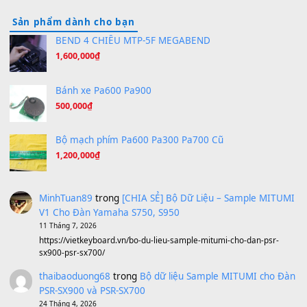
Hãy nói với em - Mỹ Tâm - Bằng Kiều
(8.274)
Hương Ngọc Lan
(8.251)
Tiếng Đàn Hàm Oan
(8.194)
Under Pressure
(8.164)
A Long December
(8.155)
Ta Sẽ Trở Lại
(8.155)
Ông Hoàng Bảy
(8.133)
Avenged Sevenfold - Buried Alive
(8.109)
Sản phẩm dành cho bạn
BEND 4 CHIỀU MTP-5F MEGABEND
1,600,000
₫
Bánh xe Pa600 Pa900