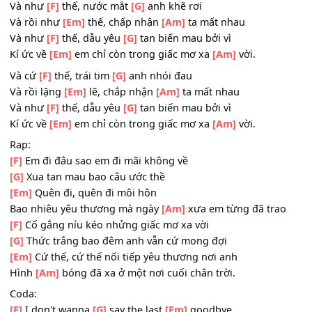
Là nước
[F]
mắt mỗi lúc khi anh nhớ
[G]
về
Chợt nhìn
[Em]
quanh hình bóng ấy biến
[Am]
tan.
ĐK:
Và như
[F]
thế, nước mắt
[G]
anh khẽ rơi
Và rồi như
[Em]
thế, chấp nhận
[Am]
ta mất nhau
Và như
[F]
thế, dẫu yêu
[G]
tan biến mau bởi vì
Kí ức về
[Em]
em chỉ còn trong giấc mơ xa
[Am]
vời.
Và cứ
[F]
thế, trái tim
[G]
anh nhói đau
Và rồi lặng
[Em]
lẽ, chắp nhận
[Am]
ta mất nhau
Và như
[F]
thế, dẫu yêu
[G]
tan biến mau bởi vì
Kí ức về
[Em]
em chỉ còn trong giấc mơ xa
[Am]
vời.
Rap:
[F]
Em đi đâu sao em đi mãi không về
[G]
Xua tan mau bao câu ước thề
[Em]
Quên đi, quên đi môi hôn
Bao nhiêu yêu thương mà ngày
[Am]
xưa em từng đã tra