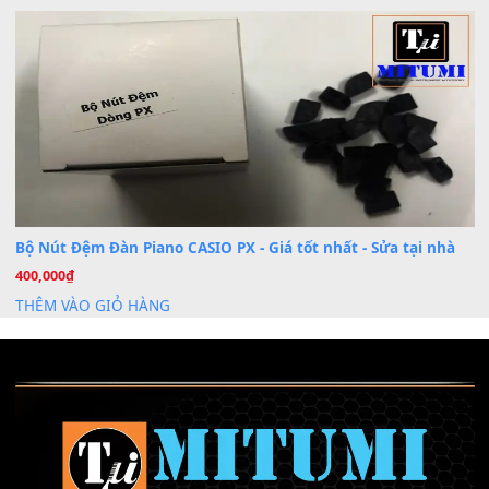
Khóa Học Hướng Dẫn Sử Dụng Đàn Organ/Keyboard
26
Th6
Chuyên Sâu TPHCM | MITUMI
Cài đặt dữ liệu sample cho đàn Yamaha PSR-S750 S95
26
Th6
Mỡ tra phím đàn Piano Organ
40,000
₫
THÊM VÀO GIỎ HÀNG