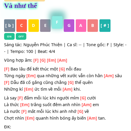
HỢP ÂM
,
Nhạc Trẻ
Và như thế
F
[ b ]
C
D
E
G
A
B
[ # ]
ON
OFF
Sáng tác: Nguyễn Phúc Thiện | Ca sĩ: -- | Tone gốc: F | Sty
- | Tempo: 100 | Beat: 4/4
Vòng hợp âm:
[F]
[G]
[Em]
[Am]
[F]
Bao lâu để kết thúc một
[G]
nỗi đau
Từng ngày
[Em]
qua những vết xước vẫn còn hằn
[Am]
s
[F]
Dẫu đã cố gắng cũng chẳng
[G]
thể quên
Những kí
[Em]
ức tìm về mỗi
[Am]
khi.
Là say
[F]
đắm mỗi lúc khi người mỉm
[G]
cười
Là thức
[Em]
trắng suốt đêm anh nhìn
[Am]
em