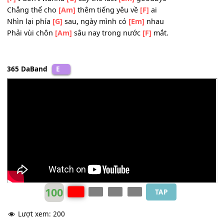
[F]
Cố gắng níu kéo nhửng giấc mơ xa vời
[G]
Thức trắng bao đêm anh vẫn cứ mong đợi
[Em]
Cứ thế, cứ thế nối tiếp yêu thương nơi anh
Hình
[Am]
bóng đã xa ở một nơi cuối chân trời.
Coda:
[F]
I don't wanna
[G]
say the last
[Em]
goodbye
Chẳng thể cho
[Am]
thêm tiếng yêu về
[F]
ai
Nhìn lại phía
[G]
sau, ngày mình có
[Em]
nhau
Phải vùi chôn
[Am]
sâu nay trong nước
[F]
mắt.
365 DaBand
E