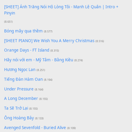
[SHEET PIANO] Happy Birthday
(13.920)
Giá Như - Soobin Hoàng Sơn
(11.359)
Có Em Đời Bỗng Vui
(9.744)
Cơn Mơ Băng Giá
(9.103)
Chờ một tiếng yêu
(8.991)
Lãng Quên Chiều Thu | Anh không muốn ra đi | Qí shí bù xiǎ
zǒu - 其实不想走
(8.929)
[SHEET] Ánh Trăng Nói Hộ Lòng Tôi - Mạnh Lệ Quân | Intro +
Pinyin
(8.651)
Bóng mây qua thềm
(8.577)
[SHEET PIANO] We Wish You A Merry Christmas
(8.516)
Orange Days - FT Island
(8.315)