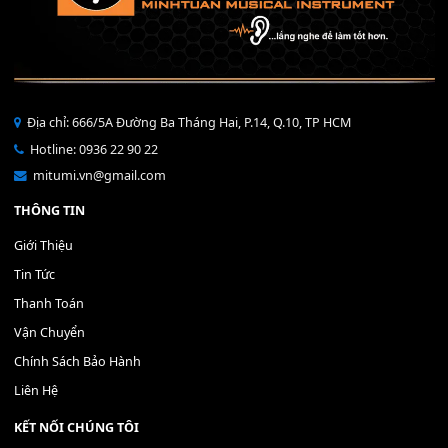
Bộ Nút Đệm Đàn Piano CASIO PX - Giá tốt nhất - Sửa tại n
400,000
₫
THÊM VÀO GIỎ HÀNG