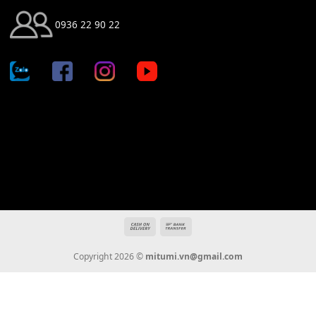
Địa chỉ: 666/5A Đường Ba Tháng Hai, P.14, Q.10, TP HCM
Hotline: 0936 22 90 22
mitumi.vn@gmail.com
THÔNG TIN
Giới Thiệu
Tin Tức
Thanh Toán
Vận Chuyển