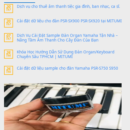
Có giữ liệu 720 ko tuân e xin với ạ
thaitoanorg
trong
Bộ dữ liệu Sample MITUMI cho Đàn
SX900 và PSR-SX700
24 Tháng 4, 2026
bác ơi cho em hỏi chút , e tải về nhưng chỉ mở dc STYLE , khôn
band tiếng…
MinhTuan89
trong
Lỡ làng duyên em
30 Tháng 9, 2025
Trang hợp âm chưa cập nhật sheet, bạn đợi một thời gian nhé
Khách
trong
Lỡ làng duyên em
30 Tháng 9, 2025
Cho xin sheet nhạc organ được không ạ
BÀI MỚI VIẾT
Dịch vụ cho thuê âm thanh tiệc gia đình, ban nhạc, ca s
20
Th7
Cài đặt dữ liệu cho đàn PSR-SX900 PSR-SX920 tại MIT
20
Th7