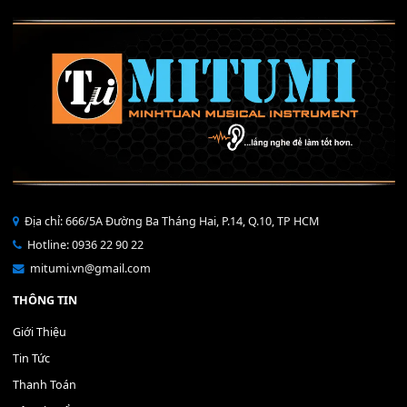
Mỡ tra phím đàn Piano Organ
40,000
₫
THÊM VÀO GIỎ HÀNG
Bộ Nút Đệm Đàn Piano CASIO PX - Giá tốt nhất - Sửa tại n
400,000
₫
THÊM VÀO GIỎ HÀNG