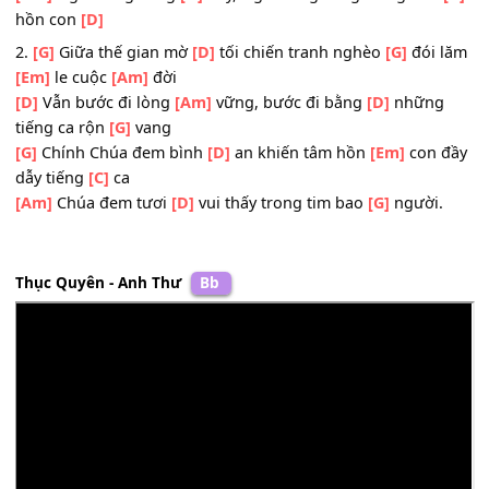
ĐK: Vì Giê-xu
[G]
sống Ngài mang đến bao
[C]
hy vọng
[Am]
Lòng đầy mừng
[D]
vui ôi tôi có Giê-xu
[G]
mãi rồi
Vì Giê-xu
[G]
sống đời vinh hiển đang mong
[C]
chờ ta
[Am]
Ngài hằng sống
[D]
đây, Ngài đang sống trong tâ
hồn con
[D]
2.
[G]
Giữa thế gian mờ
[D]
tối chiến tranh nghèo
[G]
đói
[Em]
le cuộc
[Am]
đời
[D]
Vẫn bước đi lòng
[Am]
vững, bước đi bằng
[D]
nhữn
tiếng ca rộn
[G]
vang
[G]
Chính Chúa đem bình
[D]
an khiến tâm hồn
[Em]
con 
dẫy tiếng
[C]
ca
[Am]
Chúa đem tươi
[D]
vui thấy trong tim bao
[G]
người
Thục Quyên - Anh Thư
Bb