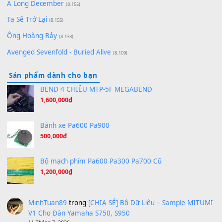
Bóng mây qua thềm
(8.577)
[SHEET PIANO] We Wish You A Merry Christmas
(8.516)
Orange Days - FT Island
(8.315)
Hãy nói với em - Mỹ Tâm - Bằng Kiều
(8.274)
Hương Ngọc Lan
(8.251)
Tiếng Đàn Hàm Oan
(8.194)
Under Pressure
(8.164)
A Long December
(8.155)
Ta Sẽ Trở Lại
(8.155)
Ông Hoàng Bảy
(8.133)
Avenged Sevenfold - Buried Alive
(8.109)
Sản phẩm dành cho bạn