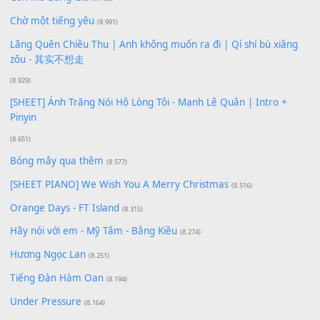
Buông bỏ sự phụ thuộc nơi anh (Pinyin)
(18.942)
Phép Màu (OST Đàn Cá Gỗ)
(15.618)
[SHEET PIANO] Happy Birthday
(13.920)
Giá Như - Soobin Hoàng Sơn
(11.359)
Có Em Đời Bỗng Vui
(9.744)
Cơn Mơ Băng Giá
(9.103)
Chờ một tiếng yêu
(8.991)
Lãng Quên Chiều Thu | Anh không muốn ra đi | Qí shí bù xiǎ
zǒu - 其实不想走
(8.929)
[SHEET] Ánh Trăng Nói Hộ Lòng Tôi - Mạnh Lệ Quân | Intro +
Pinyin
(8.651)