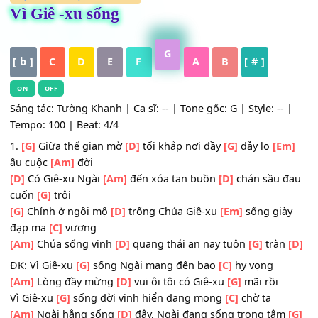
HỢP ÂM
,
Nhạc Thánh Ca
Vì Giê -xu sống
G
[ b ]
C
D
E
F
A
B
[ # ]
ON
OFF
Sáng tác: Tường Khanh | Ca sĩ: -- | Tone gốc: G | Style: --
Tempo: 100 | Beat: 4/4
1.
[G]
Giữa thế gian mờ
[D]
tối khắp nơi đầy
[G]
dẫy lo
[E
âu cuộc
[Am]
đời
[D]
Có Giê-xu Ngài
[Am]
đến xóa tan buồn
[D]
chán sầu 
cuốn
[G]
trôi
[G]
Chính ở ngôi mộ
[D]
trống Chúa Giê-xu
[Em]
sống gi
đạp ma
[C]
vương
[Am]
Chúa sống vinh
[D]
quang thái an nay tuôn
[G]
trà