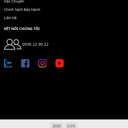
Địa chỉ: 666/5A Đường Ba Tháng Hai, P.14, Q.10, TP HCM
Hotline: 0936 22 90 22
mitumi.vn@gmail.com
THÔNG TIN
Giới Thiệu
Tin Tức