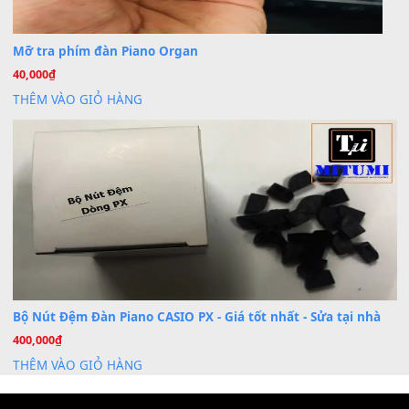
Dịch Vụ Cài Đặt Sample Đàn Organ Yamaha Tận Nhà 
07
Th7
Nâng Tầm Âm Thanh Cho Cây Đàn Của Bạn
Khóa Học Hướng Dẫn Sử Dụng Đàn Organ/Keyboard
26
Th6
Chuyên Sâu TPHCM | MITUMI
Cài đặt dữ liệu sample cho đàn Yamaha PSR-S750 S95
26
Th6