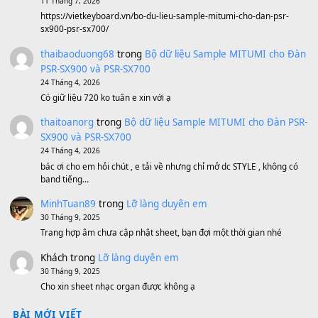
BEND 4 CHIỀU MTP-5F MEGABEND
1,600,000
₫
Bánh xe Pa600 Pa900
500,000
₫
Bộ mạch phím Pa600 Pa300 Pa700 Cũ
1,200,000
₫
MinhTuan89
trong
[CHIA SẺ] Bộ Dữ Liệu – Sample MI
V1 Cho Đàn Yamaha S750, S950
11 Tháng 7, 2026
https://vietkeyboard.vn/bo-du-lieu-sample-mitumi-cho-dan-psr
sx900-psr-sx700/
thaibaoduong68
trong
Bộ dữ liệu Sample MITUMI cho
PSR-SX900 và PSR-SX700
24 Tháng 4, 2026