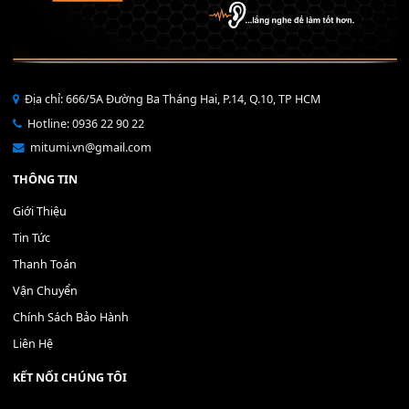
Bộ Nút Đệm Đàn Piano CASIO PX - Giá tốt nhất - Sửa tại n
400,000
₫
THÊM VÀO GIỎ HÀNG