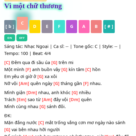
HỢP ÂM
,
Nhạc Trẻ
Vì một chữ thương
C
[ b ]
D
E
F
G
A
B
[ # ]
ON
OFF
Sáng tác: Nhạc Ngoại | Ca sĩ: -- | Tone gốc: C | Style: -- |
Tempo: 100 | Beat: 4/4
[C]
Đêm qua đi sầu úa
[G]
trên mi
Một mình
[F]
anh buồn vây
[G]
kín tâm
[C]
hồn
Em yêu ơi giờ ở
[G]
xa xôi
Nỡ vội
[Am]
quên ngày
[G]
tháng gần
[F]
nhau.
Mình giận
[Dm]
nhau, anh khóc
[G]
nhiều
Trách
[Em]
sao từ
[Am]
đây vội
[Dm]
quên
Mình cùng nhau
[G]
sánh đôi.