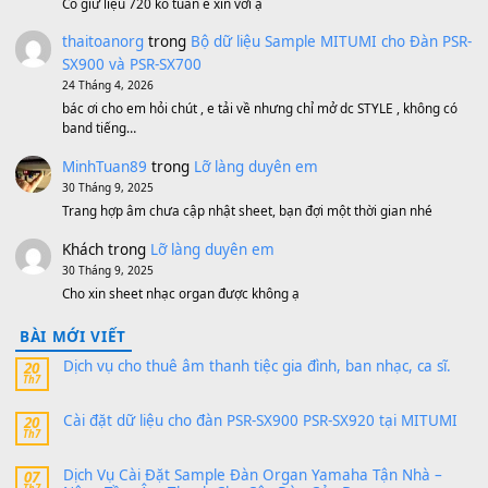
Bộ mạch phím Pa600 Pa300 Pa700 Cũ
1,200,000
₫
MinhTuan89
trong
[CHIA SẺ] Bộ Dữ Liệu – Sample MI
V1 Cho Đàn Yamaha S750, S950
11 Tháng 7, 2026
https://vietkeyboard.vn/bo-du-lieu-sample-mitumi-cho-dan-psr
sx900-psr-sx700/
thaibaoduong68
trong
Bộ dữ liệu Sample MITUMI cho
PSR-SX900 và PSR-SX700
24 Tháng 4, 2026
Có giữ liệu 720 ko tuân e xin với ạ
thaitoanorg
trong
Bộ dữ liệu Sample MITUMI cho Đàn
SX900 và PSR-SX700
24 Tháng 4, 2026
bác ơi cho em hỏi chút , e tải về nhưng chỉ mở dc STYLE , khôn
band tiếng…