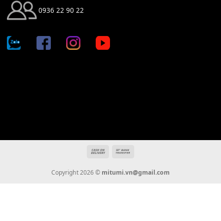
Địa chỉ: 666/5A Đường Ba Tháng Hai, P.14, Q.10, TP HCM
Hotline: 0936 22 90 22
mitumi.vn@gmail.com
THÔNG TIN
Giới Thiệu
Tin Tức
Thanh Toán
Vận Chuyển
Chính Sách Bảo Hành
Liên Hệ