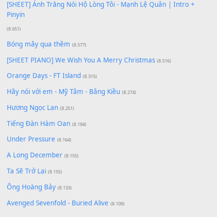
Có Em Đời Bỗng Vui
(9.744)
Cơn Mơ Băng Giá
(9.103)
Chờ một tiếng yêu
(8.991)
Lãng Quên Chiều Thu | Anh không muốn ra đi | Qí shí bù xiǎ
zǒu - 其实不想走
(8.929)
[SHEET] Ánh Trăng Nói Hộ Lòng Tôi - Mạnh Lệ Quân | Intro +
Pinyin
(8.651)
Bóng mây qua thềm
(8.577)
[SHEET PIANO] We Wish You A Merry Christmas
(8.516)
Orange Days - FT Island
(8.315)
Hãy nói với em - Mỹ Tâm - Bằng Kiều
(8.274)
Hương Ngọc Lan
(8.251)