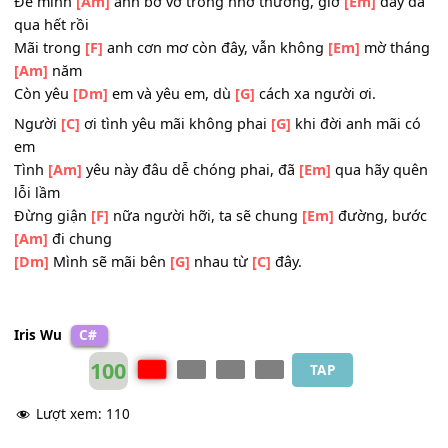
ĐK:
Mặn đắng nước
[C]
mắt trống vắng cơn mơ ngày nào sá
[G]
vai bên nhau hỡi người
Để mình
[Am]
anh bơ vơ trong nhớ thương, giờ
[Em]
đây
qua hết rồi
Mãi trong
[F]
anh cơn mơ còn đây, vẫn không
[Em]
mờ t
[Am]
năm
Còn yêu
[Dm]
em và yêu em, dù
[G]
cách xa người ơi.
Người
[C]
ơi tình yêu mãi không phai
[G]
khi đời anh mãi
em
Tình
[Am]
yêu này đâu dễ chóng phai, đã
[Em]
qua hãy 
lỗi lầm
Đừng giận
[F]
nữa người hỡi, ta sẽ chung
[Em]
đường, b
[Am]
đi chung
[Dm]
Mình sẽ mãi bên
[G]
nhau từ
[C]
đây.