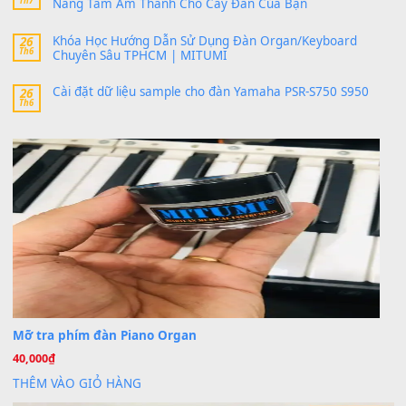
MinhTuan89
trong
Lỡ làng duyên em
30 Tháng 9, 2025
Trang hợp âm chưa cập nhật sheet, bạn đợi một thời gian nhé
Khách
trong
Lỡ làng duyên em
30 Tháng 9, 2025
Cho xin sheet nhạc organ được không ạ
BÀI MỚI VIẾT
Dịch vụ cho thuê âm thanh tiệc gia đình, ban nhạc, ca s
20
Th7
Cài đặt dữ liệu cho đàn PSR-SX900 PSR-SX920 tại MIT
20
Th7
Dịch Vụ Cài Đặt Sample Đàn Organ Yamaha Tận Nhà 
07
Th7
Nâng Tầm Âm Thanh Cho Cây Đàn Của Bạn
Khóa Học Hướng Dẫn Sử Dụng Đàn Organ/Keyboard
26
Th6
Chuyên Sâu TPHCM | MITUMI