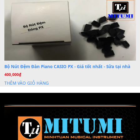
Cài đặt dữ liệu sample cho đàn Yamaha PSR-S750 S95
26
Th6
Mỡ tra phím đàn Piano Organ
40,000
₫
THÊM VÀO GIỎ HÀNG