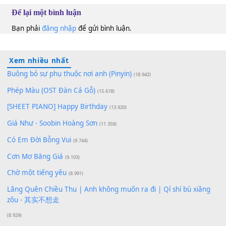
Iris Wu
C#
100
TAP
Lượt xem:
110
Để lại một bình luận
Bạn phải
đăng nhập
để gửi bình luận.
Xem nhiều nhất
Buông bỏ sự phụ thuộc nơi anh (Pinyin)
(18.942)
Phép Màu (OST Đàn Cá Gỗ)
(15.618)
[SHEET PIANO] Happy Birthday
(13.920)
Giá Như - Soobin Hoàng Sơn
(11.359)