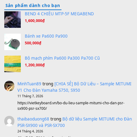
Tiếng Đàn Hàm Oan
(8.194)
Under Pressure
(8.164)
A Long December
(8.155)
Ta Sẽ Trở Lại
(8.155)
Ông Hoàng Bảy
(8.133)
Avenged Sevenfold - Buried Alive
(8.109)
Sản phẩm dành cho bạn
BEND 4 CHIỀU MTP-5F MEGABEND
1,600,000
₫
Bánh xe Pa600 Pa900
500,000
₫