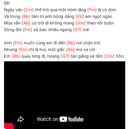
Dòng đời đã
[Ab]
làm nhau ướt mi dù chạnh
[Gm]
lòng vẫ
bước đi
[Fm]
Con tim anh đau
[G7]
nhói.
ĐK:
Ngày vẫn
[Cm]
thế trôi qua một mình lặng
[Fm]
lẽ cô đơn
Và trong
[Bb]
tâm trí anh bóng dáng
[Eb]
em ngọt ngào
Mùa vẫn
[Ab]
cứ trôi đi không mang
[Gm]
theo nỗi buồn
Dòng đời
[Fm]
xô bao nhiêu ngang
[G7]
trái
Anh
[Fm]
muốn cùng em đi đến
[Bb]
nơi chân trời
Nhưng
[Eb]
chỉ là mơ, một giấc
[Ab]
mơ xa vời
Em
[Bb]
quay lưng đi, hoang
[G7]
tàn giằng xé tâm
[Cm]