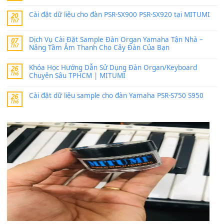
SX900 và PSR-SX700
24 Tháng 4, 2026
bác ơi cho em hỏi chút , e tải về nhưng chỉ mở dc STYLE , khôn
band tiếng…
MinhTuan89
trong
Lỡ làng duyên em
30 Tháng 9, 2025
Trang hợp âm chưa cập nhật sheet, bạn đợi một thời gian nhé
Khách
trong
Lỡ làng duyên em
30 Tháng 9, 2025
Cho xin sheet nhạc organ được không ạ
BÀI MỚI VIẾT
Dịch vụ cho thuê âm thanh tiệc gia đình, ban nhạc, ca s
20
Th7
Cài đặt dữ liệu cho đàn PSR-SX900 PSR-SX920 tại MIT
20
Th7
Dịch Vụ Cài Đặt Sample Đàn Organ Yamaha Tận Nhà 
07