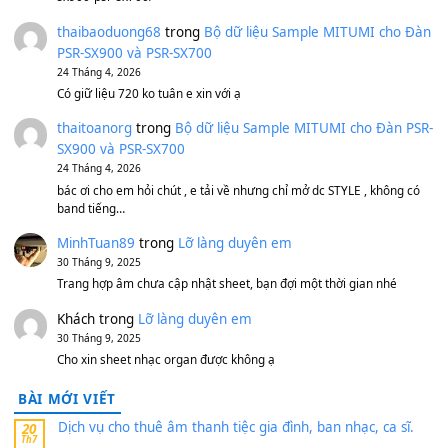
Bánh xe Pa600 Pa900
500,000
₫
Bộ mạch phím Pa600 Pa300 Pa700 Cũ
1,200,000
₫
MinhTuan89
trong
[CHIA SẺ] Bộ Dữ Liệu – Sample MI
V1 Cho Đàn Yamaha S750, S950
11 Tháng 7, 2026
https://vietkeyboard.vn/bo-du-lieu-sample-mitumi-cho-dan-psr
sx900-psr-sx700/
thaibaoduong68
trong
Bộ dữ liệu Sample MITUMI cho
PSR-SX900 và PSR-SX700
24 Tháng 4, 2026
Có giữ liệu 720 ko tuân e xin với ạ
thaitoanorg
trong
Bộ dữ liệu Sample MITUMI cho Đàn