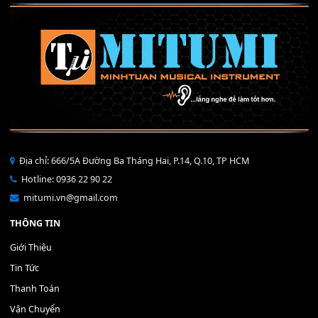
THÊM VÀO GIỎ HÀNG
Bộ Nút Đệm Đàn Piano CASIO PX - Giá tốt nhất - Sửa tại n
400,000
₫
THÊM VÀO GIỎ HÀNG