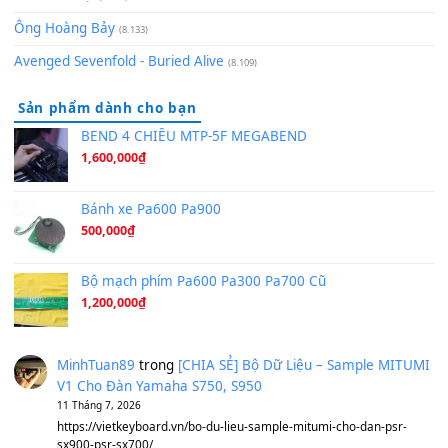
Orange Days - FT Island
(8.315)
Hãy nói với em - Mỹ Tâm - Bằng Kiều
(8.274)
Hương Ngọc Lan
(8.251)
Tiếng Đàn Hàm Oan
(8.194)
Under Pressure
(8.164)
A Long December
(8.155)
Ta Sẽ Trở Lại
(8.155)
Ông Hoàng Bảy
(8.133)
Avenged Sevenfold - Buried Alive
(8.109)
Sản phẩm dành cho bạn
BEND 4 CHIỀU MTP-5F MEGABEND
1,600,000
₫