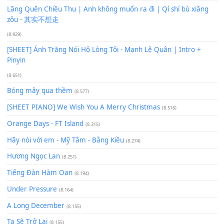
Phép Màu (OST Đàn Cá Gỗ)
(15.618)
[SHEET PIANO] Happy Birthday
(13.920)
Giá Như - Soobin Hoàng Sơn
(11.359)
Có Em Đời Bỗng Vui
(9.744)
Cơn Mơ Băng Giá
(9.103)
Chờ một tiếng yêu
(8.991)
Lãng Quên Chiều Thu | Anh không muốn ra đi | Qí shí bù xiǎ
zǒu - 其实不想走
(8.929)
[SHEET] Ánh Trăng Nói Hộ Lòng Tôi - Mạnh Lệ Quân | Intro +
Pinyin
(8.651)
Bóng mây qua thềm
(8.577)
[SHEET PIANO] We Wish You A Merry Christmas
(8.516)