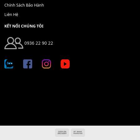
Địa chỉ: 666/5A Đường Ba Tháng Hai, P.14, Q.10, TP HCM
Hotline: 0936 22 90 22
mitumi.vn@gmail.com
THÔNG TIN
Giới Thiệu
Tin Tức