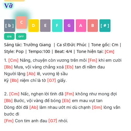
HỢP ÂM
Vỡ
C
[ b ]
D
E
F
G
A
B
[ # ]
ON
OFF
Sáng tác: Trường Giang | Ca sĩ:Đức Phúc | Tone gốc: Cm
Style: Pop | Tempo:100 | Beat: 4/4 | Tone hiện tại:
[Cm]
1.
[Cm]
Nắng, chuyện còn vương trên môi
[Fm]
khi em cư
[Bb]
Mưa, vội vàng chẳng xoá
[Eb]
tan đi niềm đau
Người lặng
[Ab]
lẽ, vương lệ sầu
Kỷ
[Bb]
niệm chỉ là tờ
[G7]
giấy.
2.
[Cm]
Nấc, nghẹn lời tình đã
[Fm]
không như mong đợi
[Bb]
Bước, vội vàng để bóng
[Eb]
em mau vụt tan