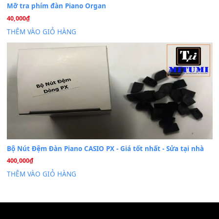
Th7
Nâng Tầm Âm Thanh Cho Cây Đàn Của Bạn
Khóa Học Hướng Dẫn Sử Dụng Đàn Organ/Keyboard
26
Th6
Chuyên Sâu TPHCM | MITUMI
Cài đặt dữ liệu sample cho đàn Yamaha PSR-S750 S95
26
Th6
Mỡ tra phím đàn Piano Organ
40,000
₫