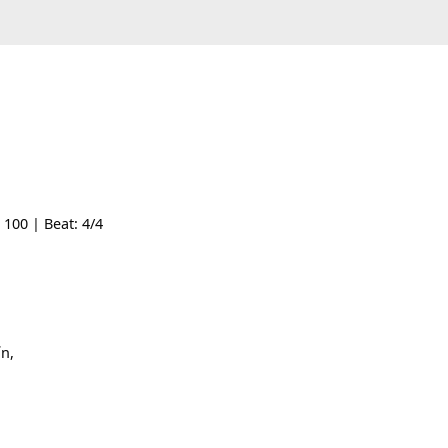
 Tempo: 100 | Beat: 4/4
ng
[F]
tín,