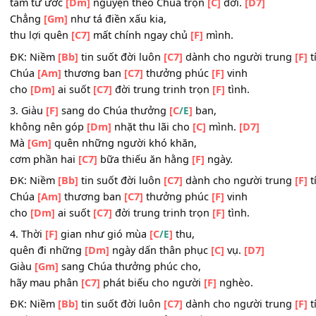
Chúa
[Am]
thương ban
[C7]
thưởng phúc
[F]
vinh
cho
[Dm]
ai suốt
[C7]
đời trung trinh trọn
[F]
tình.
2. Đời
[F]
con cho dẫu lầm
[C
]
than,
/E
tâm tư ước
[Dm]
nguyện theo Chúa trọn
[C]
đời.
[D7]
Chẳng
[Gm]
như tá điền xấu kia,
thu lợi quên
[C7]
mất chính ngay chủ
[F]
mình.
ĐK: Niềm
[Bb]
tin suốt đời luôn
[C7]
dành cho người tru
Chúa
[Am]
thương ban
[C7]
thưởng phúc
[F]
vinh
cho
[Dm]
ai suốt
[C7]
đời trung trinh trọn
[F]
tình.
3. Giàu
[F]
sang do Chúa thưởng
[C
]
ban,
/E
không nên góp
[Dm]
nhặt thu lãi cho
[C]
mình.
[D7]
Mà
[Gm]
quên những người khó khăn,
cơm phần hai
[C7]
bữa thiếu ăn hằng
[F]
ngày.
ĐK: Niềm
[Bb]
tin suốt đời luôn
[C7]
dành cho người tru
Chúa
[Am]
thương ban
[C7]
thưởng phúc
[F]
vinh
cho
[Dm]
ai suốt
[C7]
đời trung trinh trọn
[F]
tình.