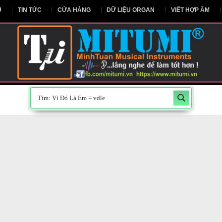
NG CHỦ
TIN TỨC
CỬA HÀNG
DỮ LIỆU ORGAN
V