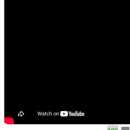
Ca đoàn Tiếng Gọi Lòng Thương Xót
F