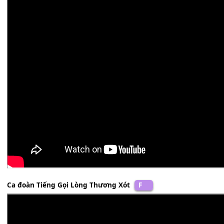
Vân Thương
F