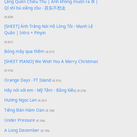
Xem nhiều nhất
Buông bỏ sự phụ thuộc nơi anh (Pinyin)
(18.942)
Phép Màu (OST Đàn Cá Gỗ)
(15.618)
[SHEET PIANO] Happy Birthday
(13.920)
Giá Như - Soobin Hoàng Sơn
(11.359)
Có Em Đời Bỗng Vui
(9.744)
Cơn Mơ Băng Giá
(9.103)
Chờ một tiếng yêu
(8.991)
Lãng Quên Chiều Thu | Anh không muốn ra đi |
Qí shí bù xiǎng zǒu - 其实不想走
(8.929)
[SHEET] Ánh Trăng Nói Hộ Lòng Tôi - Mạnh Lệ