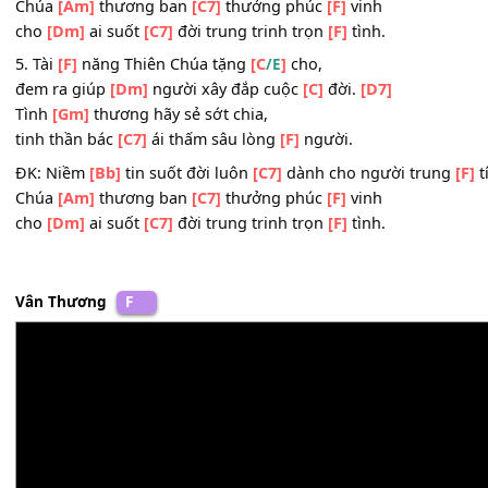
4. Thời
[F]
gian như gió mùa
[C
]
thu,
/E
quên đi những
[Dm]
ngày dấn thân phục
[C]
vụ.
[D7]
Giàu
[Gm]
sang Chúa thưởng phúc cho,
hãy mau phân
[C7]
phát biếu cho người
[F]
nghèo.
ĐK: Niềm
[Bb]
tin suốt đời luôn
[C7]
dành cho người tru
Chúa
[Am]
thương ban
[C7]
thưởng phúc
[F]
vinh
cho
[Dm]
ai suốt
[C7]
đời trung trinh trọn
[F]
tình.
5. Tài
[F]
năng Thiên Chúa tặng
[C
]
cho,
/E
đem ra giúp
[Dm]
người xây đắp cuộc
[C]
đời.
[D7]
Tình
[Gm]
thương hãy sẻ sớt chia,
tinh thần bác
[C7]
ái thấm sâu lòng
[F]
người.
ĐK: Niềm
[Bb]
tin suốt đời luôn
[C7]
dành cho người tru
Chúa
[Am]
thương ban
[C7]
thưởng phúc
[F]
vinh
cho
[Dm]
ai suốt
[C7]
đời trung trinh trọn
[F]
tình.