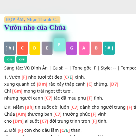
HỢP ÂM
,
Nhạc Thánh Ca
Vườn nho của Chúa
F
[ b ]
C
D
E
G
A
B
[ # ]
ON
OFF
Sáng tác: Vũ Đình Ân | Ca sĩ: -- | Tone gốc: F | Style: -- |
1. Vườn
[F]
nho tươi tốt đẹp
[C
]
xinh,
/E
xung quanh có
[Dm]
rào xây tháp canh
[C]
chừng.
[D7]
Chỉ
[Gm]
mong trái ngọt tốt tươi,
nhưng người canh
[C7]
tác đã mau phụ
[F]
tình.
ĐK: Niềm
[Bb]
tin suốt đời luôn
[C7]
dành cho người tru