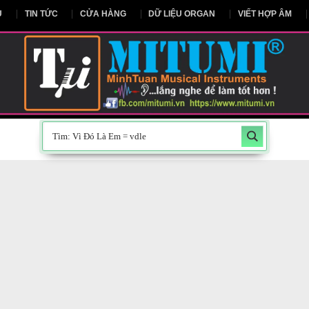
NG CHỦ
TIN TỨC
CỬA HÀNG
DỮ LIỆU ORGAN
V