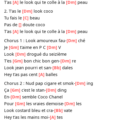
Xin hãy
[Bb]
giữ câu thề
Trọn
[A]
đời mình hoài bên
[Dm]
nhau
-------------------
French
1. T'as le
[Dm]
look coco
Coco t'as le
[C]
look
Pas de
[Bb]
doute coco
T'as
[A]
le look qui te colle à la
[Dm]
peau
2. T'as le
[Dm]
look coco
Tu fais le
[C]
beau
Pas de
[]
doute coco
T'as
[A]
le look qui te colle à la
[Dm]
peau
Chorus 1 : Look amoureux fau-
[Dm]
ché
Je
[Gm]
t'aime en P C
[Dm]
V
Look
[Dm]
drogué du seizième
T'es
[Gm]
bon chic bon gen-
[Dm]
re