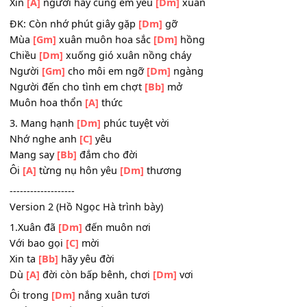
2. Mang hạnh
[Dm]
phúc cho đời
Gió xuân tuyệt
[C]
vời
Mang say
[Bb]
đắm cho người
Xin
[A]
người hãy cùng em yêu
[Dm]
xuân
ĐK: Còn nhớ phút giây gặp
[Dm]
gỡ
Mùa
[Gm]
xuân muôn hoa sắc
[Dm]
hồng
Chiều
[Dm]
xuống gió xuân nồng cháy
Người
[Gm]
cho môi em ngỡ
[Dm]
ngàng
Người đến cho tình em chợt
[Bb]
mở
Muôn hoa thổn
[A]
thức
3. Mang hạnh
[Dm]
phúc tuyệt vời
Nhớ nghe anh
[C]
yêu
Mang say
[Bb]
đắm cho đời
Ôi
[A]
từng nụ hôn yêu
[Dm]
thương
-------------------
Version 2 (Hồ Ngọc Hà trình bày)