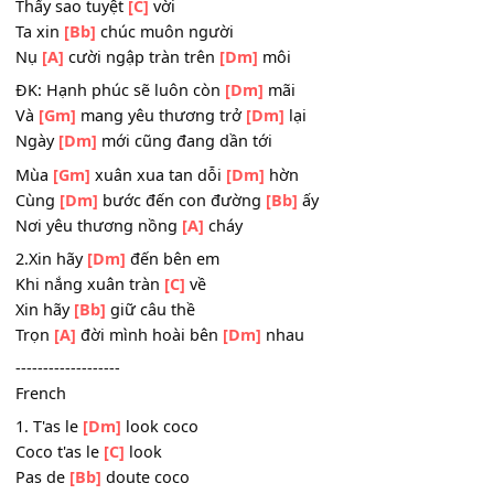
1.Xuân đã
[Dm]
đến muôn nơi
Với bao gọi
[C]
mời
Xin ta
[Bb]
hãy yêu đời
Dù
[A]
đời còn bấp bênh, chơi
[Dm]
vơi
Ôi trong
[Dm]
nắng xuân tươi
Thấy sao tuyệt
[C]
vời
Ta xin
[Bb]
chúc muôn người
Nụ
[A]
cười ngập tràn trên
[Dm]
môi
ĐK: Hạnh phúc sẽ luôn còn
[Dm]
mãi
Và
[Gm]
mang yêu thương trở
[Dm]
lại
Ngày
[Dm]
mới cũng đang dần tới
Mùa
[Gm]
xuân xua tan dỗi
[Dm]
hờn
Cùng
[Dm]
bước đến con đường
[Bb]
ấy
Nơi yêu thương nồng
[A]
cháy
2.Xin hãy
[Dm]
đến bên em
Khi nắng xuân tràn
[C]
về