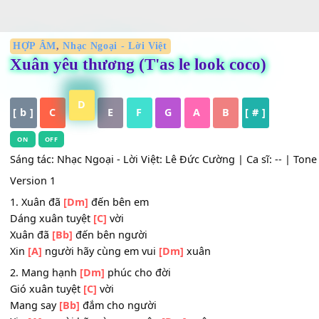
HỢP ÂM
,
Nhạc Ngoại - Lời Việt
Xuân yêu thương (T'as le look coco)
D
[ b ]
C
E
F
G
A
B
[ # ]
ON
OFF
Sáng tác: Nhạc Ngoại - Lời Việt: Lê Đức Cường | Ca sĩ: -- 
Version 1
1. Xuân đã
[Dm]
đến bên em
Dáng xuân tuyệt
[C]
vời
Xuân đã
[Bb]
đến bên người
Xin
[A]
người hãy cùng em vui
[Dm]
xuân