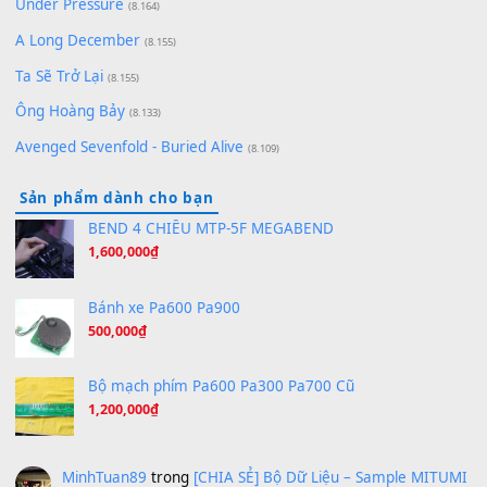
(8.651)
Bóng mây qua thềm
(8.577)
[SHEET PIANO] We Wish You A Merry Christmas
(8.516)
Orange Days - FT Island
(8.315)
Hãy nói với em - Mỹ Tâm - Bằng Kiều
(8.274)
Hương Ngọc Lan
(8.251)
Tiếng Đàn Hàm Oan
(8.194)
Under Pressure
(8.164)
A Long December
(8.155)
Ta Sẽ Trở Lại
(8.155)
Ông Hoàng Bảy
(8.133)
Avenged Sevenfold - Buried Alive
(8.109)