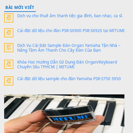
24 Tháng 4, 2026
Có giữ liệu 720 ko tuân e xin với ạ
thaitoanorg
trong
Bộ dữ liệu Sample MITUMI cho Đàn
SX900 và PSR-SX700
24 Tháng 4, 2026
bác ơi cho em hỏi chút , e tải về nhưng chỉ mở dc STYLE , khôn
band tiếng…
MinhTuan89
trong
Lỡ làng duyên em
30 Tháng 9, 2025
Trang hợp âm chưa cập nhật sheet, bạn đợi một thời gian nhé
Khách
trong
Lỡ làng duyên em
30 Tháng 9, 2025
Cho xin sheet nhạc organ được không ạ
BÀI MỚI VIẾT
Dịch vụ cho thuê âm thanh tiệc gia đình, ban nhạc, ca s
20
Th7