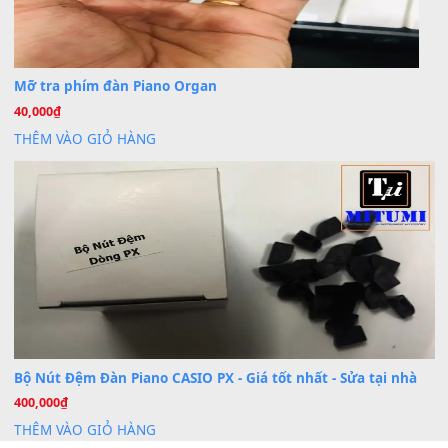
Cài đặt dữ liệu cho đàn PSR-SX900 PSR-SX920 tại MIT
20
Th7
Dịch Vụ Cài Đặt Sample Đàn Organ Yamaha Tận Nhà 
07
Th7
Nâng Tầm Âm Thanh Cho Cây Đàn Của Bạn
Khóa Học Hướng Dẫn Sử Dụng Đàn Organ/Keyboard
26
Th6
Chuyên Sâu TPHCM | MITUMI
Cài đặt dữ liệu sample cho đàn Yamaha PSR-S750 S95
26
Th6