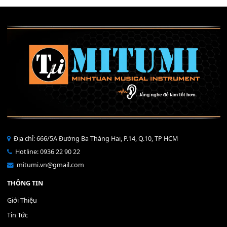
Mỡ tra phím đàn Piano Organ
40,000
₫
THÊM VÀO GIỎ HÀNG
Bộ Nút Đệm Đàn Piano CASIO PX - Giá tốt nhất - Sửa tại n
400,000
₫
THÊM VÀO GIỎ HÀNG