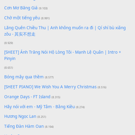
Xem nhiều nhất
Buông bỏ sự phụ thuộc nơi anh (Pinyin)
(18.942)
Phép Màu (OST Đàn Cá Gỗ)
(15.618)
[SHEET PIANO] Happy Birthday
(13.920)
Giá Như - Soobin Hoàng Sơn
(11.359)
Có Em Đời Bỗng Vui
(9.744)
Cơn Mơ Băng Giá
(9.103)
Chờ một tiếng yêu
(8.991)
Lãng Quên Chiều Thu | Anh không muốn ra đi | Qí shí bù xiǎ
zǒu - 其实不想走
(8.929)
[SHEET] Ánh Trăng Nói Hộ Lòng Tôi - Mạnh Lệ Quân | Intro +
Pinyin