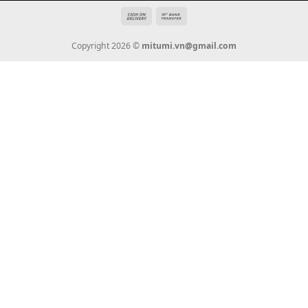
Tin Tức
Thanh Toán
Vận Chuyển
Chính Sách Bảo Hành
Liên Hệ
KẾT NỐI CHÚNG TÔI
0936 22 90 22