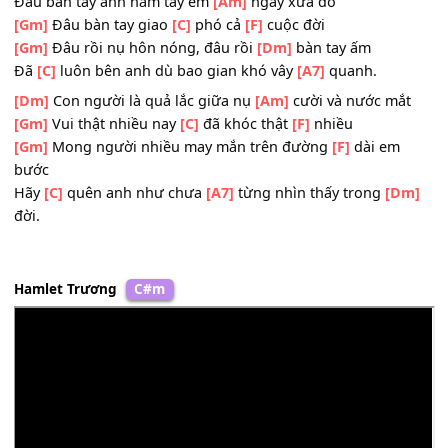
[Dm]
Điều gì rồi cũng qua sớm
[C]
mai thời gian bôi
[F]
x
[Gm]
Là vì rồi ai cũng khác,
[Dm]
làm cuộc tình nay xơ x
[C]
Còn nhiều điều chưa
[A7]
nói nhưng chẳng
[Dm]
nên 
Đâu bàn tay anh nắm tay em
[Am]
ngày xưa đó
[Gm]
Đâu bàn tay giao
[C]
phó cả
[F]
cuộc đời
[Gm]
Đâu rồi nụ hôn nóng, đâu rồi
[Dm]
bàn tay ấm
Đã
[C]
luôn bên anh dù bao gian khó vây
[A7]
quanh.
[Dm]
Con người là quả lắc giữa nụ
[Am]
cười và nước mắ
[Gm]
Vui thật nhiều nay
[C]
đã khóc thật
[F]
nhiều
[Gm]
Mong người nhiều may mắn trên đường
[F]
dài em
bước
Hãy
[C]
quên anh như chưa
[A7]
từng nhìn thấy trong
[D
đời.
Hamlet Trương
C#m