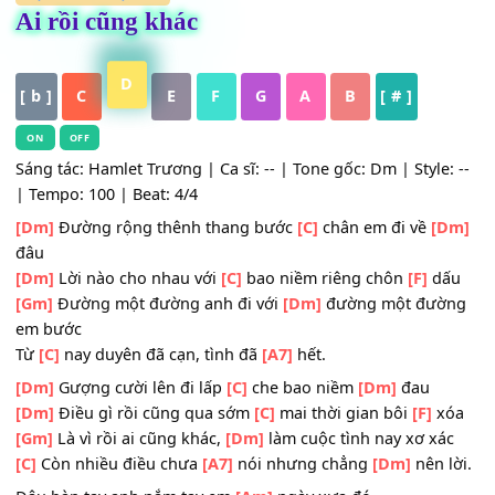
HỢP ÂM
,
Nhạc Trẻ
Ai rồi cũng khác
D
[ b ]
C
E
F
G
A
B
[ # ]
ON
OFF
Sáng tác: Hamlet Trương | Ca sĩ: -- | Tone gốc: Dm | Style
| Tempo: 100 | Beat: 4/4
[Dm]
Đường rộng thênh thang bước
[C]
chân em đi về
[
đâu
[Dm]
Lời nào cho nhau với
[C]
bao niềm riêng chôn
[F]
d
[Gm]
Đường một đường anh đi với
[Dm]
đường một đư
em bước
Từ
[C]
nay duyên đã cạn, tình đã
[A7]
hết.
[Dm]
Gượng cười lên đi lấp
[C]
che bao niềm
[Dm]
đau