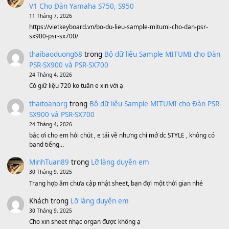
Sản phẩm dành cho bạn
BEND 4 CHIỀU MTP-5F MEGABEND
1,600,000
₫
Bánh xe Pa600 Pa900
500,000
₫
Bộ mạch phím Pa600 Pa300 Pa700 Cũ
1,200,000
₫
MinhTuan89
trong
[CHIA SẺ] Bộ Dữ Liệu – Sample MI
V1 Cho Đàn Yamaha S750, S950
11 Tháng 7, 2026
https://vietkeyboard.vn/bo-du-lieu-sample-mitumi-cho-dan-psr
sx900-psr-sx700/
thaibaoduong68
trong
Bộ dữ liệu Sample MITUMI cho
PSR-SX900 và PSR-SX700