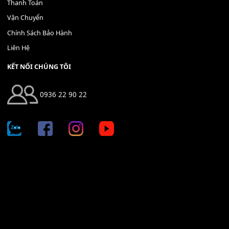
Địa chỉ: 666/5A Đường Ba Tháng Hai, P.14, Q.10, TP HCM
Hotline: 0936 22 90 22
mitumi.vn@gmail.com
THÔNG TIN
Giới Thiệu