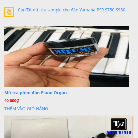
30 Tháng 9, 2025
Trang hợp âm chưa cập nhật sheet, bạn đợi một thời gian nhé
Khách
trong
Lỡ làng duyên em
30 Tháng 9, 2025
Cho xin sheet nhạc organ được không ạ
BÀI MỚI VIẾT
Dịch vụ cho thuê âm thanh tiệc gia đình, ban nhạc, ca s
20
Th7
Cài đặt dữ liệu cho đàn PSR-SX900 PSR-SX920 tại MIT
20
Th7
Dịch Vụ Cài Đặt Sample Đàn Organ Yamaha Tận Nhà 
07
Th7
Nâng Tầm Âm Thanh Cho Cây Đàn Của Bạn
Khóa Học Hướng Dẫn Sử Dụng Đàn Organ/Keyboard
26
Th6
Chuyên Sâu TPHCM | MITUMI
Cài đặt dữ liệu sample cho đàn Yamaha PSR-S750 S95
26
Th6