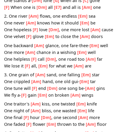
And come to
[F]
fall ,
[Em]
one autumn
[Am]
leaf
Chorus: One final
[Dm]
dance
[E7]
unites us
[Am]
all
One grand ro-
[Dm]
mance
[E7]
before we
[Am]
fall
One stands a-
[Dm]
lone
[G]
when all is
[C]
gone
[F]
When one is
[Dm]
all
[E7]
and all is
[Am]
one
2. One river
[Am]
flows, one endless
[Em]
sea
One never
[Am]
knows how it should
[Em]
be
One hopeless
[F]
love
[Dm]
, one more lost
[Am]
cause
One velvet
[F]
glove
[Em]
to close the
[Am]
doors
One backward
[Am]
glance, one fare-thee-
[Em]
well
One more
[Am]
chance in a wishing
[Em]
well
One helpless
[F]
call
[Dm]
, one road too
[Am]
far
We lose it
[F]
all,
[Em]
for what we
[Am]
are
3. One grain of
[Am]
sand, one falling
[Em]
star
One crippled
[Am]
hand, one old gui-
[Em]
tar
One tune will
[F]
end
[Dm]
one song be-
[Am]
gins