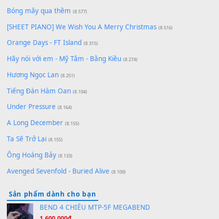
Cơn Mơ Băng Giá
(9.103)
Chờ một tiếng yêu
(8.991)
Lãng Quên Chiều Thu | Anh không muốn ra đi | Qí shí bù xiǎ
zǒu - 其实不想走
(8.929)
[SHEET] Ánh Trăng Nói Hộ Lòng Tôi - Mạnh Lệ Quân | Intro +
Pinyin
(8.651)
Bóng mây qua thềm
(8.577)
[SHEET PIANO] We Wish You A Merry Christmas
(8.516)
Orange Days - FT Island
(8.315)
Hãy nói với em - Mỹ Tâm - Bằng Kiều
(8.274)
Hương Ngọc Lan
(8.251)