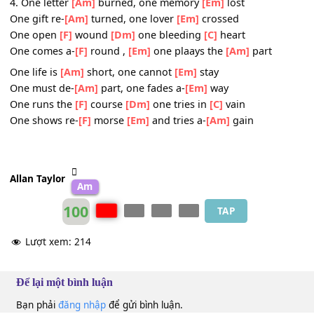
We fly a-
[F]
gain
[Em]
on broken
[Am]
wings
One traitor's
[Am]
kiss, one twisted
[Em]
knife
One night of
[Am]
bliss, one wasted
[Em]
life
One final
[F]
hour
[Dm]
, one second
[Am]
more
One faded
[F]
flower
[Em]
thrown to the
[Am]
floor
4. One letter
[Am]
burned, one memory
[Em]
lost
One gift re-
[Am]
turned, one lover
[Em]
crossed
One open
[F]
wound
[Dm]
one bleeding
[C]
heart
One comes a-
[F]
round ,
[Em]
one plaays the
[Am]
part
One life is
[Am]
short, one cannot
[Em]
stay
One must de-
[Am]
part, one fades a-
[Em]
way
One runs the
[F]
course
[Dm]
one tries in
[C]
vain
One shows re-
[F]
morse
[Em]
and tries a-
[Am]
gain
Allan Taylor
Am