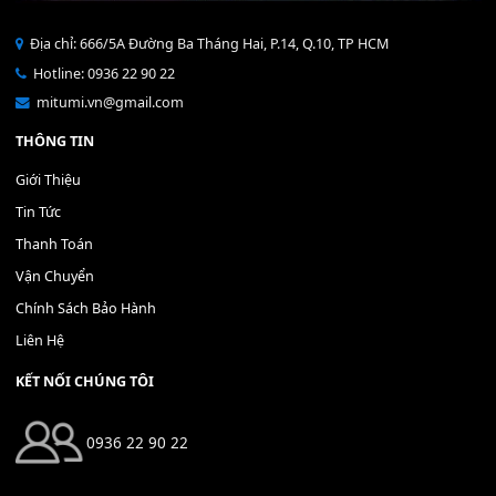
Bộ Nút Đệm Đàn Piano CASIO PX - Giá tốt nhất - Sửa tại n
400,000
₫
THÊM VÀO GIỎ HÀNG