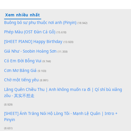
100
TAP
Lượt xem:
214
Để lại một bình luận
Bạn phải
đăng nhập
để gửi bình luận.
Xem nhiều nhất
Buông bỏ sự phụ thuộc nơi anh (Pinyin)
(18.942)
Phép Màu (OST Đàn Cá Gỗ)
(15.618)
[SHEET PIANO] Happy Birthday
(13.920)
Giá Như - Soobin Hoàng Sơn
(11.359)
Có Em Đời Bỗng Vui
(9.744)