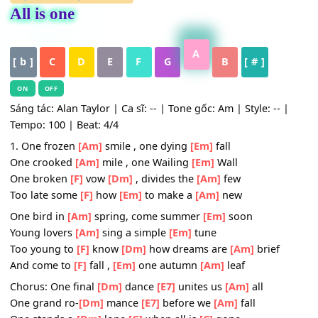
HỢP ÂM
,
Nhạc Quốc Tế
All is one
A
[ b ]
C
D
E
F
G
B
[ # ]
ON
OFF
Sáng tác: Alan Taylor | Ca sĩ: -- | Tone gốc: Am | Style: -- 
Tempo: 100 | Beat: 4/4
1. One frozen
[Am]
smile , one dying
[Em]
fall
One crooked
[Am]
mile , one Wailing
[Em]
Wall
One broken
[F]
vow
[Dm]
, divides the
[Am]
few
Too late some
[F]
how
[Em]
to make a
[Am]
new
One bird in
[Am]
spring, come summer
[Em]
soon
Young lovers
[Am]
sing a simple
[Em]
tune
Too young to
[F]
know
[Dm]
how dreams are
[Am]
brief