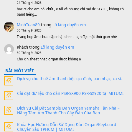
1,200,000
₫
MinhTuan89
trong
[CHIA SẺ] Bộ Dữ Liệu – Sample MI
V1 Cho Đàn Yamaha S750, S950
11 Tháng 7, 2026
https://vietkeyboard.vn/bo-du-lieu-sample-mitumi-cho-dan-psr
sx900-psr-sx700/
thaibaoduong68
trong
Bộ dữ liệu Sample MITUMI cho
PSR-SX900 và PSR-SX700
24 Tháng 4, 2026
Có giữ liệu 720 ko tuân e xin với ạ
thaitoanorg
trong
Bộ dữ liệu Sample MITUMI cho Đàn
SX900 và PSR-SX700
24 Tháng 4, 2026
bác ơi cho em hỏi chút , e tải về nhưng chỉ mở dc STYLE , khôn
band tiếng…
MinhTuan89
trong
Lỡ làng duyên em