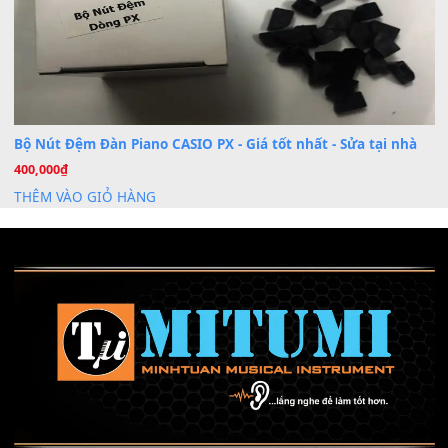
Mỡ tra phím đàn Piano Organ
40,000
₫
THÊM VÀO GIỎ HÀNG