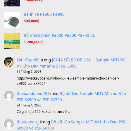
Tiếng Đàn Hàm Oan
(8.194)
Under Pressure
(8.164)
A Long December
(8.155)
Ta Sẽ Trở Lại
(8.155)
Ông Hoàng Bảy
(8.133)
Avenged Sevenfold - Buried Alive
(8.109)
Sản phẩm dành cho bạn
BEND 4 CHIỀU MTP-5F MEGABEND
1,600,000
₫
Bánh xe Pa600 Pa900
500,000
₫
Bộ mạch phím Pa600 Pa300 Pa700 Cũ