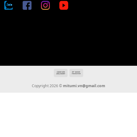
Địa chỉ: 666/5A Đường Ba Tháng Hai, P.14, Q.10, TP HCM
Hotline: 0936 22 90 22
mitumi.vn@gmail.com
THÔNG TIN
Giới Thiệu
Tin Tức
Thanh Toán
Vận Chuyển
Chính Sách Bảo Hành
Liên Hệ
KẾT NỐI CHÚNG TÔI