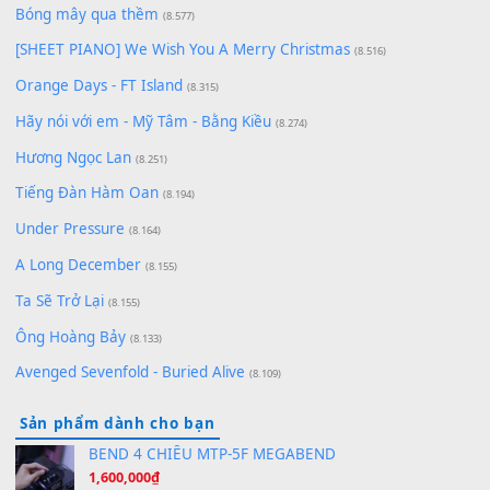
Cơn Mơ Băng Giá
(9.103)
Chờ một tiếng yêu
(8.991)
Lãng Quên Chiều Thu | Anh không muốn ra đi | Qí shí bù xiǎ
zǒu - 其实不想走
(8.929)
[SHEET] Ánh Trăng Nói Hộ Lòng Tôi - Mạnh Lệ Quân | Intro +
Pinyin
(8.651)
Bóng mây qua thềm
(8.577)
[SHEET PIANO] We Wish You A Merry Christmas
(8.516)
Orange Days - FT Island
(8.315)
Hãy nói với em - Mỹ Tâm - Bằng Kiều
(8.274)
Hương Ngọc Lan
(8.251)
Tiếng Đàn Hàm Oan
(8.194)