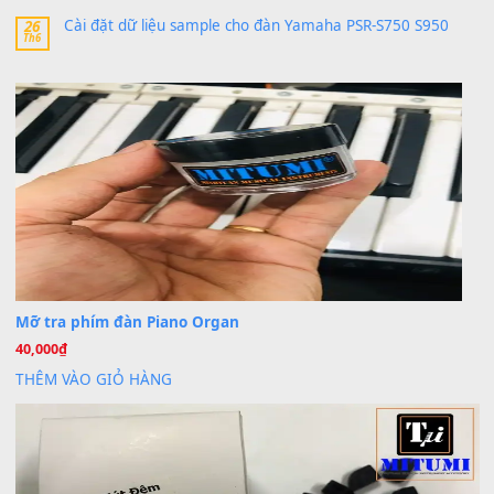
30 Tháng 9, 2025
Trang hợp âm chưa cập nhật sheet, bạn đợi một thời gian nhé
Khách
trong
Lỡ làng duyên em
30 Tháng 9, 2025
Cho xin sheet nhạc organ được không ạ
BÀI MỚI VIẾT
Dịch vụ cho thuê âm thanh tiệc gia đình, ban nhạc, ca s
20
Th7
Cài đặt dữ liệu cho đàn PSR-SX900 PSR-SX920 tại MIT
20
Th7
Dịch Vụ Cài Đặt Sample Đàn Organ Yamaha Tận Nhà 
07
Th7
Nâng Tầm Âm Thanh Cho Cây Đàn Của Bạn
Khóa Học Hướng Dẫn Sử Dụng Đàn Organ/Keyboard
26
Th6
Chuyên Sâu TPHCM | MITUMI
Cài đặt dữ liệu sample cho đàn Yamaha PSR-S750 S95
26
Th6