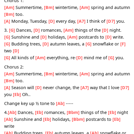
[G]
Winds that go
[D]
howling,
[Am]
breezes that
[D]
sigh
[G]
City sights,
[D]
neon lights,
[G]
gray skies or
[F]
blue.
[G]
All kinds of
[Am]
everything, re-
[D]
mind me of
[G]
yo
Chorus 1:
[Am]
Summertime,
[Bm]
wintertime,
[Am]
spring and au
[Bm]
too.
[A]
Monday, Tuesday,
[D]
every day,
[A7]
I think of
[D7]
yo
3.
[G]
Dances,
[D]
romances,
[Am]
things of the
[D]
night
[G]
Sunshine and
[D]
holidays,
[Am]
postcards to
[D]
writ
[G]
Budding trees,
[D]
autumn leaves, a
[G]
snowflake or
two
[D]
[G]
All kinds of
[Am]
everything, re-
[D]
mind me of
[G]
yo
Chorus 2:
[Am]
Summertime,
[Bm]
wintertime,
[Am]
spring and au
[Bm]
too.
[A]
Season will
[D]
never change, the
[A7]
way that I love