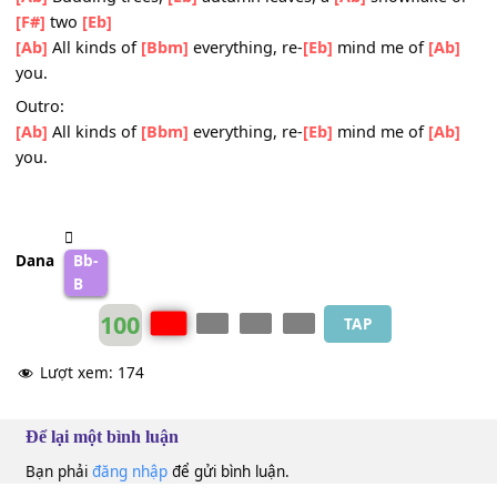
you
[Eb]
Oh..
Change key up ½ tone to
[Ab]
-----
4.
[Ab]
Dances,
[Eb]
romances,
[Bbm]
things of the
[Eb]
n
[Ab]
Sunshine and
[Eb]
holidays,
[Bbm]
postcards to
[Eb]
write
[Ab]
Budding trees,
[Eb]
autumn leaves, a
[Ab]
snowflake
[F#]
two
[Eb]
[Ab]
All kinds of
[Bbm]
everything, re-
[Eb]
mind me of
[A
you.
Outro:
[Ab]
All kinds of
[Bbm]
everything, re-
[Eb]
mind me of
[A
you.
Dana
Bb-
B