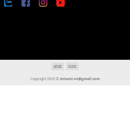
Địa chỉ: 666/5A Đường Ba Tháng Hai, P.14, Q.10, TP HCM
Hotline: 0936 22 90 22
mitumi.vn@gmail.com
THÔNG TIN
Giới Thiệu
Tin Tức
Thanh Toán
Vận Chuyển
Chính Sách Bảo Hành
Liên Hệ
KẾT NỐI CHÚNG TÔI