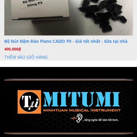
Mỡ tra phím đàn Piano Organ
40,000
₫
THÊM VÀO GIỎ HÀNG