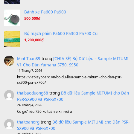
Under Pressure
(8.164)
A Long December
(8.155)
Ta Sẽ Trở Lại
(8.155)
Ông Hoàng Bảy
(8.133)
Avenged Sevenfold - Buried Alive
(8.109)
Sản phẩm dành cho bạn
BEND 4 CHIỀU MTP-5F MEGABEND
1,600,000
₫
Bánh xe Pa600 Pa900
500,000
₫
Bộ mạch phím Pa600 Pa300 Pa700 Cũ
1,200,000
₫