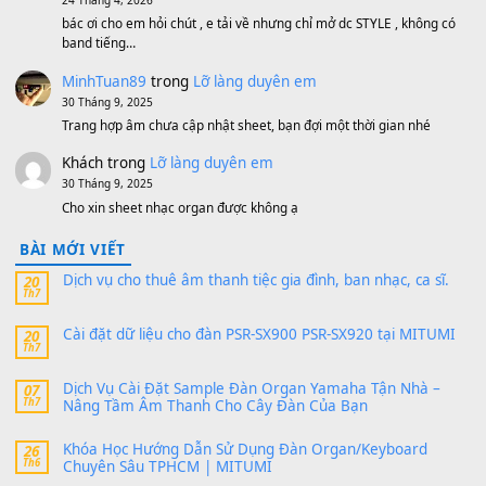
MinhTuan89
trong
[CHIA SẺ] Bộ Dữ Liệu – Sample MI
V1 Cho Đàn Yamaha S750, S950
11 Tháng 7, 2026
https://vietkeyboard.vn/bo-du-lieu-sample-mitumi-cho-dan-psr
sx900-psr-sx700/
thaibaoduong68
trong
Bộ dữ liệu Sample MITUMI cho
PSR-SX900 và PSR-SX700
24 Tháng 4, 2026
Có giữ liệu 720 ko tuân e xin với ạ
thaitoanorg
trong
Bộ dữ liệu Sample MITUMI cho Đàn
SX900 và PSR-SX700
24 Tháng 4, 2026
bác ơi cho em hỏi chút , e tải về nhưng chỉ mở dc STYLE , khôn
band tiếng…
MinhTuan89
trong
Lỡ làng duyên em