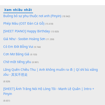
100
TAP
Lượt xem:
174
Để lại một bình luận
Bạn phải
đăng nhập
để gửi bình luận.
Xem nhiều nhất
Buông bỏ sự phụ thuộc nơi anh (Pinyin)
(18.942)
Phép Màu (OST Đàn Cá Gỗ)
(15.618)
[SHEET PIANO] Happy Birthday
(13.920)
Giá Như - Soobin Hoàng Sơn
(11.359)
Có Em Đời Bỗng Vui
(9.744)