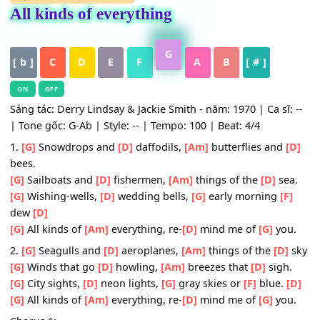
HỢP ÂM
,
Nhạc Quốc Tế
All kinds of everything
G
[ b ]
C
D
E
F
A
B
[ # ]
ON
OFF
Sáng tác: Derry Lindsay & Jackie Smith - năm: 1970 | Ca sĩ
| Tone gốc: G-Ab | Style: -- | Tempo: 100 | Beat: 4/4
1.
[G]
Snowdrops and
[D]
daffodils,
[Am]
butterflies and
bees.
[G]
Sailboats and
[D]
fishermen,
[Am]
things of the
[D]
se
[G]
Wishing-wells,
[D]
wedding bells,
[G]
early morning
[
dew
[D]
[G]
All kinds of
[Am]
everything, re-
[D]
mind me of
[G]
yo
2.
[G]
Seagulls and
[D]
aeroplanes,
[Am]
things of the
[D