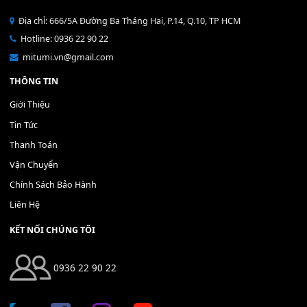
Bộ Nút Đệm Đàn Piano CASIO PX - Giá tốt nhất - Sửa tại n
400,000
₫
THÊM VÀO GIỎ HÀNG