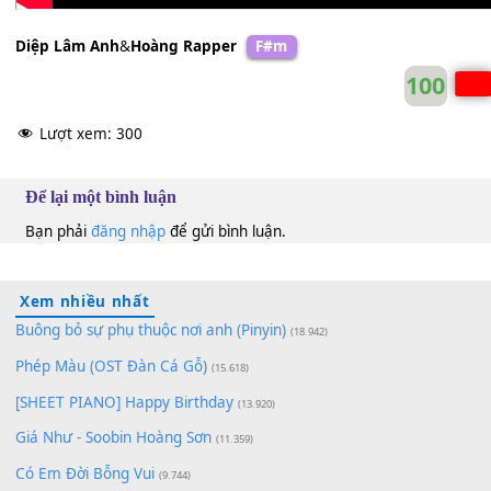
Diệp Lâm Anh
&
Hoàng Rapper
F#m
10
Lượt xem:
300
Để lại một bình luận
Bạn phải
đăng nhập
để gửi bình luận.