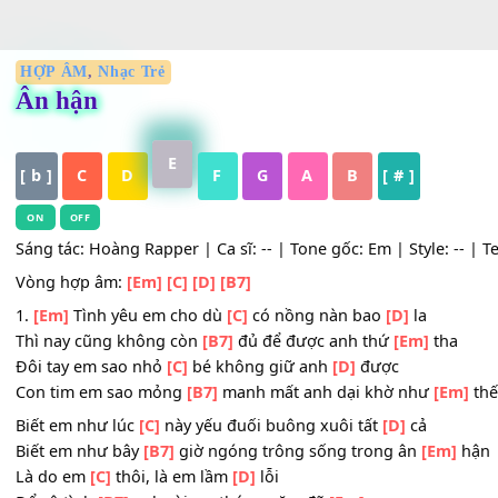
HỢP ÂM
,
Nhạc Trẻ
Ân hận
E
[ b ]
C
D
F
G
A
B
[ # ]
ON
OFF
Sáng tác: Hoàng Rapper | Ca sĩ: -- | Tone gốc: Em | Style:
Vòng hợp âm:
[Em]
[C]
[D]
[B7]
1.
[Em]
Tình yêu em cho dù
[C]
có nồng nàn bao
[D]
la
Thì nay cũng không còn
[B7]
đủ để được anh thứ
[Em]
th
Đôi tay em sao nhỏ
[C]
bé không giữ anh
[D]
được
Con tim em sao mỏng
[B7]
manh mất anh dại khờ như
[