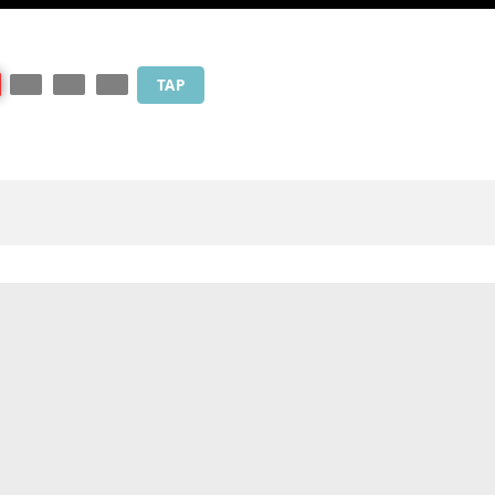
0
TAP