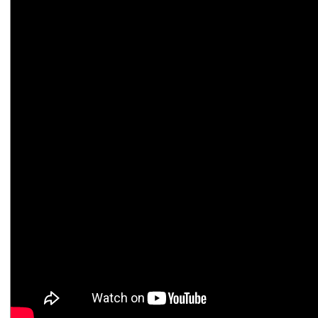
Dòng lệ rơi trào
[B7]
dâng ngẹn ngào nỗi đau vỡ
[Em]
oà
Như Ý
Em