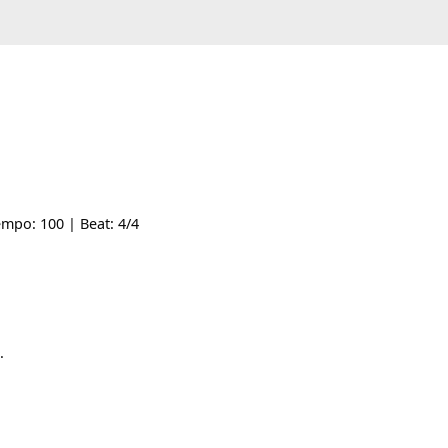
 -- | Tempo: 100 | Beat: 4/4
a
Em]
thế.