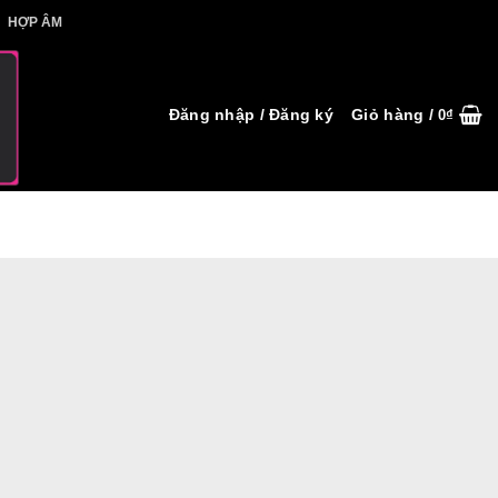
IẾT HỢP ÂM
HỢP ÂM
Đăng nhập / Đăng ký