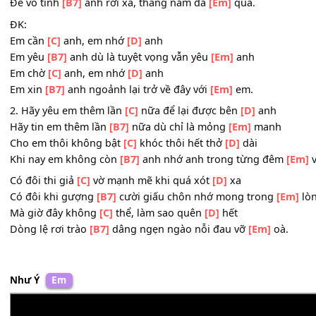
Biết em như lúc
[C]
này yếu đuối buông xuôi tất
[D]
cả
Biết em như bây
[B7]
giờ ngóng trông sống trong ân
[Em
Là do em
[C]
thôi, là em lầm
[D]
lỗi
Để vô tình
[B7]
anh rời xa, tháng năm đã
[Em]
qua.
ĐK:
Em cần
[C]
anh, em nhớ
[D]
anh
Em yêu
[B7]
anh dù là tuyệt vọng vẫn yêu
[Em]
anh
Em chờ
[C]
anh, em nhớ
[D]
anh
Em xin
[B7]
anh ngoảnh lại trở về đây với
[Em]
em.
2. Hãy yêu em thêm lần
[C]
nữa để lại được bên
[D]
anh
Hãy tin em thêm lần
[B7]
nữa dù chỉ là mỏng
[Em]
manh
Cho em thôi không bật
[C]
khóc thôi hết thở
[D]
dài
Khi nay em không còn
[B7]
anh nhớ anh trong từng đê
Có đôi thi giả
[C]
vờ mạnh mẽ khi quá xót
[D]
xa
Có đôi khi gượng
[B7]
cười giấu chôn nhớ mong trong
[
Mà giờ đây không
[C]
thể, làm sao quên
[D]
hết