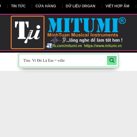
NG CHỦ
TIN TỨC
CỬA HÀNG
DỮ LIỆU ORGAN
V