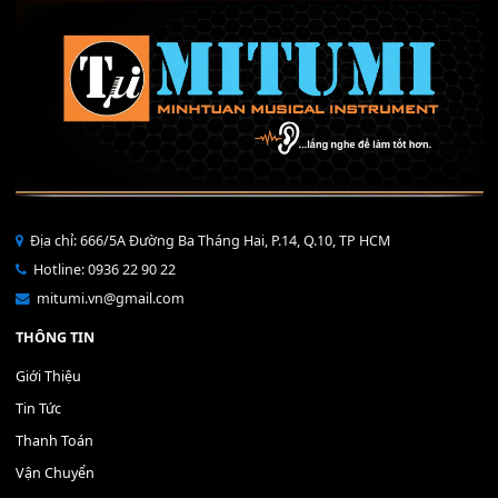
THÊM VÀO GIỎ HÀNG
Bộ Nút Đệm Đàn Piano CASIO PX - Giá tốt nhất - Sửa tại n
400,000
₫
THÊM VÀO GIỎ HÀNG