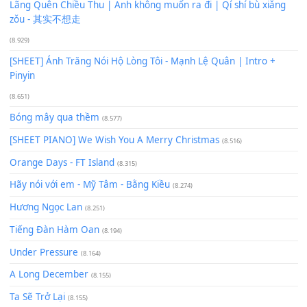
[SHEET PIANO] Happy Birthday
(13.920)
Giá Như - Soobin Hoàng Sơn
(11.359)
Có Em Đời Bỗng Vui
(9.744)
Cơn Mơ Băng Giá
(9.103)
Chờ một tiếng yêu
(8.991)
Lãng Quên Chiều Thu | Anh không muốn ra đi | Qí shí bù xiǎ
zǒu - 其实不想走
(8.929)
[SHEET] Ánh Trăng Nói Hộ Lòng Tôi - Mạnh Lệ Quân | Intro +
Pinyin
(8.651)
Bóng mây qua thềm
(8.577)
[SHEET PIANO] We Wish You A Merry Christmas
(8.516)