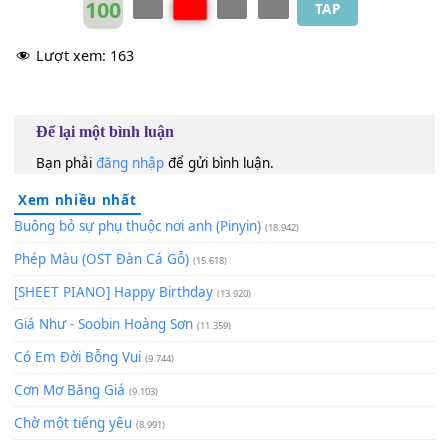
Thiêu đốt
[A]
em mỗi khi đông
[G]
lạnh về
Với
[D]
em giờ này có những
[Em]
điều
Quan trọng
[F#m]
hơn cả
[G]
sự lừa
[A]
dối và yêu
[D]
an
Hồ Quỳnh Hương
Bb
Hương Tràm
Bb
100
TAP
Lượt xem:
163
Để lại một bình luận
Bạn phải
đăng nhập
để gửi bình luận.
Xem nhiều nhất
Buông bỏ sự phụ thuộc nơi anh (Pinyin)
(18.942)
Phép Màu (OST Đàn Cá Gỗ)
(15.618)