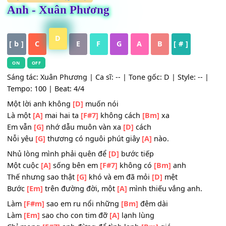
HỢP ÂM
,
Mới cập nhật
Anh - Xuân Phương
D
[ b ]
C
E
F
G
A
B
[ # ]
ON
OFF
Sáng tác: Xuân Phương | Ca sĩ: -- | Tone gốc: D | Style: --
Tempo: 100 | Beat: 4/4
Một lời anh không
[D]
muốn nói
Là một
[A]
mai hai ta
[F#7]
không cách
[Bm]
xa
Em vẫn
[G]
nhớ dẫu muôn vàn xa
[D]
cách
Nỗi yêu
[G]
thương có nguôi phút giây
[A]
nào.
Nhủ lòng mình phải quên để
[D]
bước tiếp
Một cuộc
[A]
sống bên em
[F#7]
không có
[Bm]
anh
Thế nhưng sao thật
[G]
khó và em đã mỏi
[D]
mệt