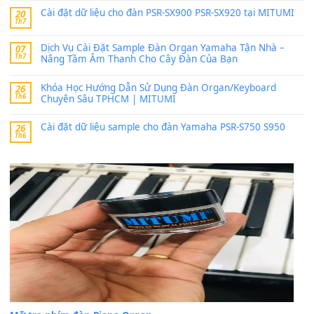
SX900 và PSR-SX700
24 Tháng 4, 2026
bác ơi cho em hỏi chút , e tải về nhưng chỉ mở dc STYLE , khôn
band tiếng…
MinhTuan89
trong
Lỡ làng duyên em
30 Tháng 9, 2025
Trang hợp âm chưa cập nhật sheet, bạn đợi một thời gian nhé
Khách
trong
Lỡ làng duyên em
30 Tháng 9, 2025
Cho xin sheet nhạc organ được không ạ
BÀI MỚI VIẾT
Dịch vụ cho thuê âm thanh tiệc gia đình, ban nhạc, ca s
20
Th7
Cài đặt dữ liệu cho đàn PSR-SX900 PSR-SX920 tại MIT
20
Th7
Dịch Vụ Cài Đặt Sample Đàn Organ Yamaha Tận Nhà 
07
Th7
Nâng Tầm Âm Thanh Cho Cây Đàn Của Bạn