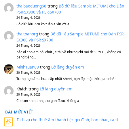
Bánh xe Pa600 Pa900
500,000
₫
Bộ mạch phím Pa600 Pa300 Pa700 Cũ
1,200,000
₫
MinhTuan89
trong
[CHIA SẺ] Bộ Dữ Liệu – Sample MI
V1 Cho Đàn Yamaha S750, S950
11 Tháng 7, 2026
https://vietkeyboard.vn/bo-du-lieu-sample-mitumi-cho-dan-psr
sx900-psr-sx700/
thaibaoduong68
trong
Bộ dữ liệu Sample MITUMI cho
PSR-SX900 và PSR-SX700
24 Tháng 4, 2026
Có giữ liệu 720 ko tuân e xin với ạ
thaitoanorg
trong
Bộ dữ liệu Sample MITUMI cho Đàn