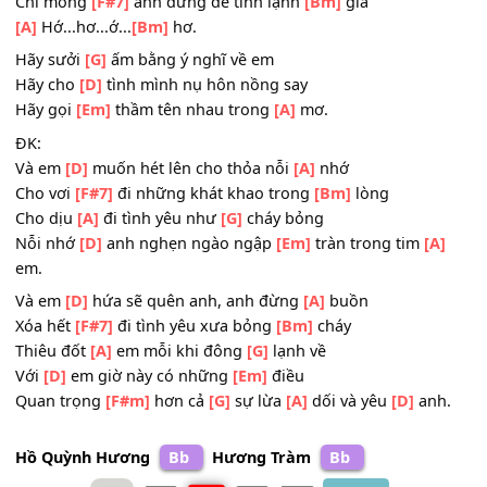
Bước
[Em]
trên đường đời, một
[A]
mình thiếu vắng anh.
Làm
[F#m]
sao em ru nổi những
[Bm]
đêm dài
Làm
[Em]
sao cho con tim đỡ
[A]
lạnh lùng
Chỉ mong
[F#7]
anh đừng để tình lạnh
[Bm]
giá
[A]
Hớ...hơ...ớ...
[Bm]
hơ.
Hãy sưởi
[G]
ấm bằng ý nghĩ về em
Hãy cho
[D]
tình mình nụ hôn nồng say
Hãy gọi
[Em]
thầm tên nhau trong
[A]
mơ.
ĐK:
Và em
[D]
muốn hét lên cho thỏa nỗi
[A]
nhớ
Cho vơi
[F#7]
đi những khát khao trong
[Bm]
lòng
Cho dịu
[A]
đi tình yêu như
[G]
cháy bỏng
Nỗi nhớ
[D]
anh nghẹn ngào ngập
[Em]
tràn trong tim
[A
em.
Và em
[D]
hứa sẽ quên anh, anh đừng
[A]
buồn
Xóa hết
[F#7]
đi tình yêu xưa bỏng
[Bm]
cháy