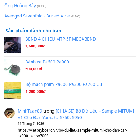
Orange Days - FT Island
(8.315)
Hãy nói với em - Mỹ Tâm - Bằng Kiều
(8.274)
Hương Ngọc Lan
(8.251)
Tiếng Đàn Hàm Oan
(8.194)
Under Pressure
(8.164)
A Long December
(8.155)
Ta Sẽ Trở Lại
(8.155)
Ông Hoàng Bảy
(8.133)
Avenged Sevenfold - Buried Alive
(8.109)
Sản phẩm dành cho bạn
BEND 4 CHIỀU MTP-5F MEGABEND
1,600,000
₫