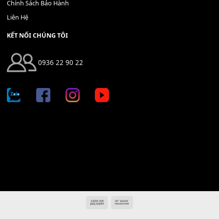
Địa chỉ: 666/5A Đường Ba Tháng Hai, P.14, Q.10, TP HCM
Hotline: 0936 22 90 22
mitumi.vn@gmail.com
THÔNG TIN
Giới Thiệu
Tin Tức
Thanh Toán