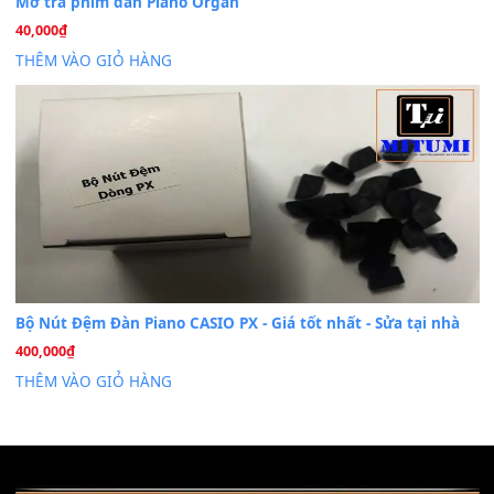
Khóa Học Hướng Dẫn Sử Dụng Đàn Organ/Keyboard
26
Th6
Chuyên Sâu TPHCM | MITUMI
Cài đặt dữ liệu sample cho đàn Yamaha PSR-S750 S95
26
Th6
Mỡ tra phím đàn Piano Organ
40,000
₫