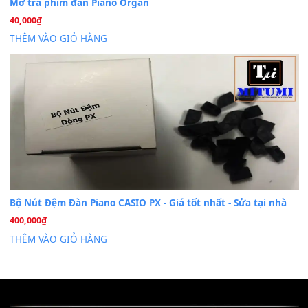
Khóa Học Hướng Dẫn Sử Dụng Đàn Organ/Keyboard
26
Th6
Chuyên Sâu TPHCM | MITUMI
Cài đặt dữ liệu sample cho đàn Yamaha PSR-S750 S95
26
Th6
Mỡ tra phím đàn Piano Organ
40,000
₫