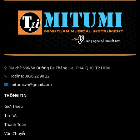
THÊM VÀO GIỎ HÀNG
Bộ Nút Đệm Đàn Piano CASIO PX - Giá tốt nhất - Sửa tại n
400,000
₫
THÊM VÀO GIỎ HÀNG