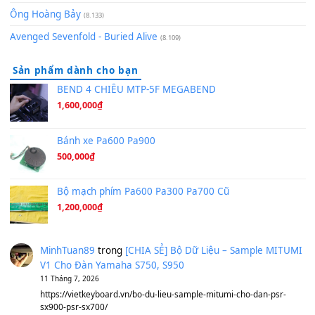
Orange Days - FT Island
(8.315)
Hãy nói với em - Mỹ Tâm - Bằng Kiều
(8.274)
Hương Ngọc Lan
(8.251)
Tiếng Đàn Hàm Oan
(8.194)
Under Pressure
(8.164)
A Long December
(8.155)
Ta Sẽ Trở Lại
(8.155)
Ông Hoàng Bảy
(8.133)
Avenged Sevenfold - Buried Alive
(8.109)
Sản phẩm dành cho bạn
BEND 4 CHIỀU MTP-5F MEGABEND
1,600,000
₫