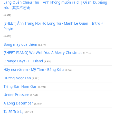
[SHEET PIANO] Happy Birthday
(13.920)
Giá Như - Soobin Hoàng Sơn
(11.359)
Có Em Đời Bỗng Vui
(9.744)
Cơn Mơ Băng Giá
(9.103)
Chờ một tiếng yêu
(8.991)
Lãng Quên Chiều Thu | Anh không muốn ra đi | Qí shí bù xiǎ
zǒu - 其实不想走
(8.929)
[SHEET] Ánh Trăng Nói Hộ Lòng Tôi - Mạnh Lệ Quân | Intro +
Pinyin
(8.651)
Bóng mây qua thềm
(8.577)
[SHEET PIANO] We Wish You A Merry Christmas
(8.516)