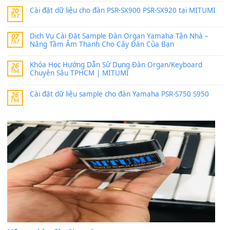
SX900 và PSR-SX700
24 Tháng 4, 2026
bác ơi cho em hỏi chút , e tải về nhưng chỉ mở dc STYLE , khôn
band tiếng…
MinhTuan89
trong
Lỡ làng duyên em
30 Tháng 9, 2025
Trang hợp âm chưa cập nhật sheet, bạn đợi một thời gian nhé
Khách
trong
Lỡ làng duyên em
30 Tháng 9, 2025
Cho xin sheet nhạc organ được không ạ
BÀI MỚI VIẾT
Dịch vụ cho thuê âm thanh tiệc gia đình, ban nhạc, ca s
20
Th7
Cài đặt dữ liệu cho đàn PSR-SX900 PSR-SX920 tại MIT
20
Th7
Dịch Vụ Cài Đặt Sample Đàn Organ Yamaha Tận Nhà 
07
Th7
Nâng Tầm Âm Thanh Cho Cây Đàn Của Bạn