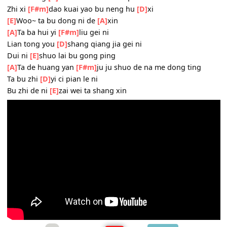
Ta bu dong
[F#m]
ai qing, ba ta dang you xi
Ta bu dong
[D]
biao ming xiang ai zhe jian shi
Chu le dui
[E]
bu qi jiu zhi sheng tan xi
Ta bu dong
[A]
ni de xin wei he ku qi
Zhi xi
[F#m]
dao kuai yao bu neng hu
[D]
xi
[E]
Woo~ ta bu dong ni de
[A]
xin
[A]
Ta ba hui yi
[F#m]
liu gei ni
Lian tong you
[D]
shang qiang jia gei ni
Dui ni
[E]
shuo lai bu gong ping
[A]
Ta de huang yan
[F#m]
ju ju shuo de na me dong ting
Ta bu zhi
[D]
yi ci pian le ni
Bu zhi de ni
[E]
zai wei ta shang xin