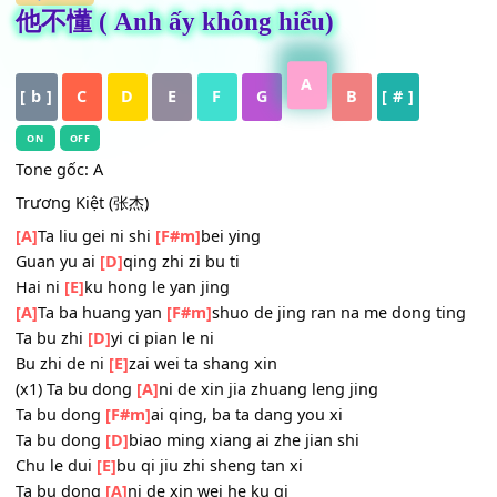
HỢP ÂM
他不懂 ( Anh ấy không hiểu)
A
[ b ]
C
D
E
F
G
B
[ # ]
ON
OFF
Tone gốc: A
Trương Kiệt (张杰)
[A]
Ta liu gei ni shi
[F#m]
bei ying
Guan yu ai
[D]
qing zhi zi bu ti
Hai ni
[E]
ku hong le yan jing
[A]
Ta ba huang yan
[F#m]
shuo de jing ran na me dong t
Ta bu zhi
[D]
yi ci pian le ni
Bu zhi de ni
[E]
zai wei ta shang xin
(x1) Ta bu dong
[A]
ni de xin jia zhuang leng jing