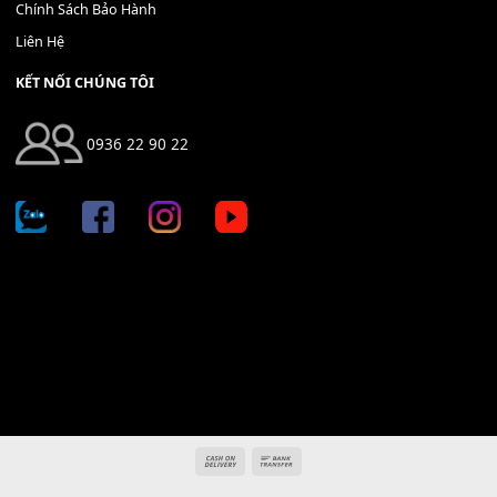
Địa chỉ: 666/5A Đường Ba Tháng Hai, P.14, Q.10, TP HCM
Hotline: 0936 22 90 22
mitumi.vn@gmail.com
THÔNG TIN
Giới Thiệu
Tin Tức
Thanh Toán