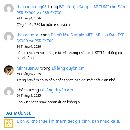
Bánh xe Pa600 Pa900
500,000
₫
Bộ mạch phím Pa600 Pa300 Pa700 Cũ
1,200,000
₫
MinhTuan89
trong
[CHIA SẺ] Bộ Dữ Liệu – Sample MI
V1 Cho Đàn Yamaha S750, S950
11 Tháng 7, 2026
https://vietkeyboard.vn/bo-du-lieu-sample-mitumi-cho-dan-psr
sx900-psr-sx700/
thaibaoduong68
trong
Bộ dữ liệu Sample MITUMI cho
PSR-SX900 và PSR-SX700
24 Tháng 4, 2026
Có giữ liệu 720 ko tuân e xin với ạ
thaitoanorg
trong
Bộ dữ liệu Sample MITUMI cho Đàn