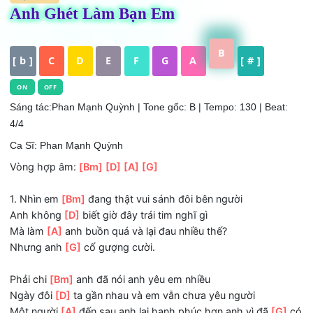
HỢP ÂM
Anh Ghét Làm Bạn Em
B
[ b ]
C
D
E
F
G
A
[ # ]
ON
OFF
Sáng tác:Phan Mạnh Quỳnh
| Tone gốc: B | Tempo: 130 | Bea
4/4
Ca Sĩ: Phan Mạnh Quỳnh
Vòng hợp âm:
[Bm]
[D]
[A]
[G]
1. Nhìn em
[Bm]
đang thật vui sánh đôi bên người
Anh không
[D]
biết giờ đây trái tim nghĩ gì
Mà làm
[A]
anh buồn quá và lại đau nhiều thế?
Nhưng anh
[G]
cố gượng cười.