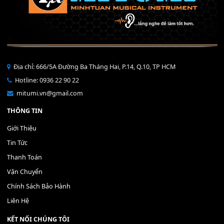
Bộ Nút Đệm Đàn Piano CASIO PX - Giá tốt nhất - Sửa tại n
400,000
₫
THÊM VÀO GIỎ HÀNG