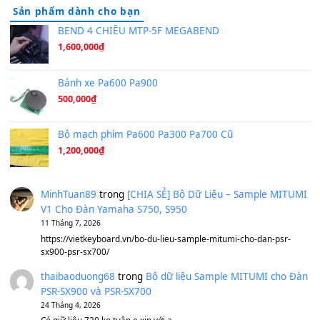
Hãy nói với em - Mỹ Tâm - Bằng Kiều
(8.274)
Hương Ngọc Lan
(8.251)
Tiếng Đàn Hàm Oan
(8.194)
Under Pressure
(8.164)
A Long December
(8.155)
Ta Sẽ Trở Lại
(8.155)
Ông Hoàng Bảy
(8.133)
Avenged Sevenfold - Buried Alive
(8.109)
Sản phẩm dành cho bạn
BEND 4 CHIỀU MTP-5F MEGABEND
1,600,000
₫
Bánh xe Pa600 Pa900