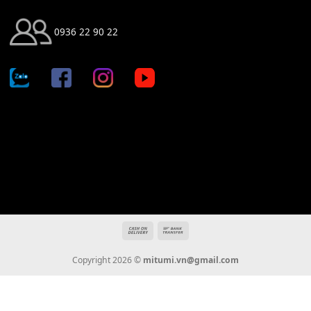
Địa chỉ: 666/5A Đường Ba Tháng Hai, P.14, Q.10, TP HCM
Hotline: 0936 22 90 22
mitumi.vn@gmail.com
THÔNG TIN
Giới Thiệu
Tin Tức
Thanh Toán
Vận Chuyển