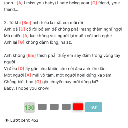
Ấm áp em bên ai trong đêm sắc hoa chắc không còn
[A]
một người
Trông mong chi khi em nói từng lời, “bên anh vui nhưng
ta
[G]
chỉ là bạn”
Anh hiểu rồi, nhưng thật lòng I hate being your
[Bm]
friend
love you
[D]
baby
(ooh…
[A]
I miss you baby) I hate being your
[G]
friend, y
friend…
2. Từ khi
[Bm]
anh hiểu là mất em mãi rồi
Anh đã
[D]
cố rời bỏ em để không phải mang thêm nghĩ 
Mà nhiều
[A]
lúc không vui, người lại muốn nói anh nghe
Anh lại
[G]
không đành lòng, haizz.
Anh không
[Bm]
thích phải thấy em say đắm trong vòng 
người
Vì điều
[D]
ấy gần như khiến cho nỗi đau anh lớn dần
Một người
[A]
mãi vô tâm, một người hoài đứng xa xăm