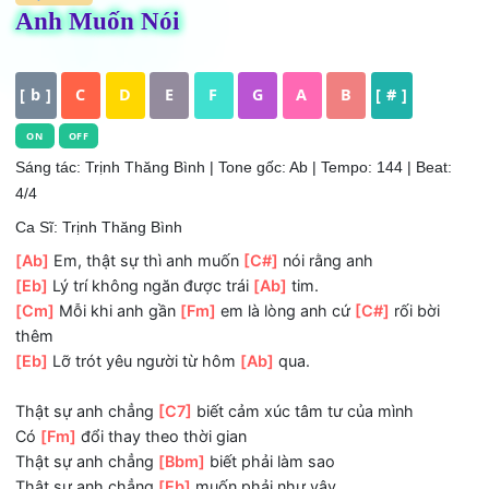
HỢP ÂM
Anh Muốn Nói
[ b ]
C
D
E
F
G
A
B
[ # ]
ON
OFF
Sáng tác: Trịnh Thăng Bình
| Tone gốc: Ab | Tempo: 144 | Bea
4/4
Ca Sĩ: Trịnh Thăng Bình
[Ab]
Em, thật sự thì anh muốn
[C#]
nói rằng anh
[Eb]
Lý trí không ngăn được trái
[Ab]
tim.
[Cm]
Mỗi khi anh gần
[Fm]
em là lòng anh cứ
[C#]
rối bời
thêm
[Eb]
Lỡ trót yêu người từ hôm
[Ab]
qua.