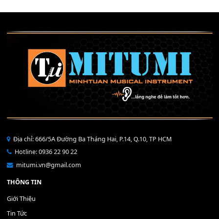
Mỡ tra phím đàn Piano Organ
40,000
₫
THÊM VÀO GIỎ HÀNG
Bộ Nút Đệm Đàn Piano CASIO PX - Giá tốt nhất - Sửa tại n
400,000
₫
THÊM VÀO GIỎ HÀNG