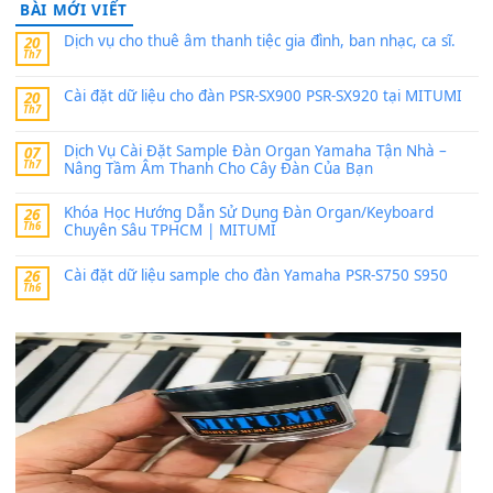
Có giữ liệu 720 ko tuân e xin với ạ
thaitoanorg
trong
Bộ dữ liệu Sample MITUMI cho Đàn
SX900 và PSR-SX700
24 Tháng 4, 2026
bác ơi cho em hỏi chút , e tải về nhưng chỉ mở dc STYLE , khôn
band tiếng…
MinhTuan89
trong
Lỡ làng duyên em
30 Tháng 9, 2025
Trang hợp âm chưa cập nhật sheet, bạn đợi một thời gian nhé
Khách
trong
Lỡ làng duyên em
30 Tháng 9, 2025
Cho xin sheet nhạc organ được không ạ
BÀI MỚI VIẾT
Dịch vụ cho thuê âm thanh tiệc gia đình, ban nhạc, ca s
20
Th7
Cài đặt dữ liệu cho đàn PSR-SX900 PSR-SX920 tại MIT
20