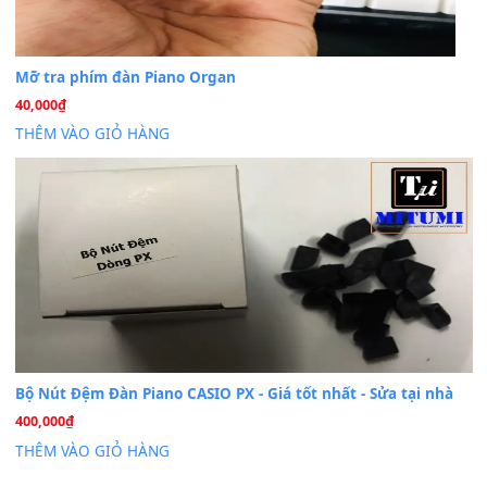
Th7
Dịch Vụ Cài Đặt Sample Đàn Organ Yamaha Tận Nhà 
07
Th7
Nâng Tầm Âm Thanh Cho Cây Đàn Của Bạn
Khóa Học Hướng Dẫn Sử Dụng Đàn Organ/Keyboard
26
Th6
Chuyên Sâu TPHCM | MITUMI
Cài đặt dữ liệu sample cho đàn Yamaha PSR-S750 S95
26
Th6