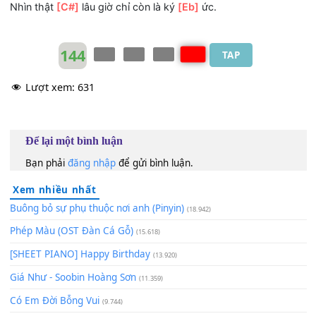
Trách duyên ta vì
[Fm]
sao lại rung động khi chẳng
phải
[Cm]
lúc
Chuyện tình ta
[Bbm]
sẽ hạnh phúc là nhìn em
[Eb]
lúc ta
xa rời
[Ab]
nhau.
* Vẫn nhớ ánh mắt lúc đấy nụ hôn
[Fm]
ấm ta trao về nha
Nhìn thật
[C#]
lâu giờ chỉ còn là ký
[Eb]
ức.
144
TAP
Lượt xem:
631
Để lại một bình luận
Bạn phải
đăng nhập
để gửi bình luận.
Xem nhiều nhất