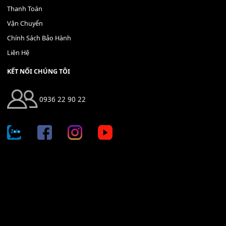
Địa chỉ: 666/5A Đường Ba Tháng Hai, P.14, Q.10, TP HCM
Hotline: 0936 22 90 22
mitumi.vn@gmail.com
THÔNG TIN