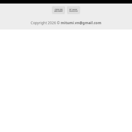
Giới Thiệu
Tin Tức
Thanh Toán
Vận Chuyển
Chính Sách Bảo Hành
Liên Hệ
KẾT NỐI CHÚNG TÔI
0936 22 90 22