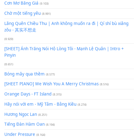
Buông bỏ sự phụ thuộc nơi anh (Pinyin)
(18.942)
Phép Màu (OST Đàn Cá Gỗ)
(15.618)
[SHEET PIANO] Happy Birthday
(13.920)
Giá Như - Soobin Hoàng Sơn
(11.359)
Có Em Đời Bỗng Vui
(9.744)
Cơn Mơ Băng Giá
(9.103)
Chờ một tiếng yêu
(8.991)
Lãng Quên Chiều Thu | Anh không muốn ra đi | Qí shí bù xiǎ
zǒu - 其实不想走
(8.929)
[SHEET] Ánh Trăng Nói Hộ Lòng Tôi - Mạnh Lệ Quân | Intro +
Pinyin
(8.651)