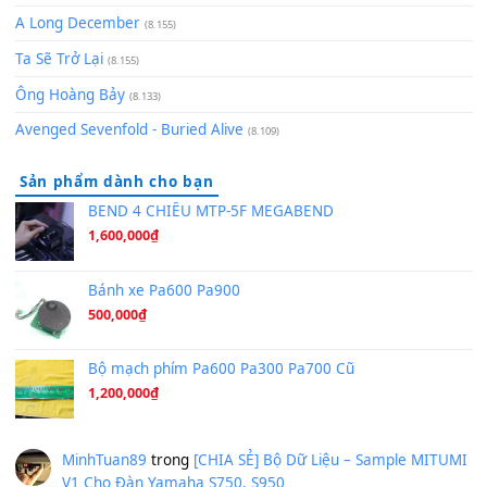
Bóng mây qua thềm
(8.577)
[SHEET PIANO] We Wish You A Merry Christmas
(8.516)
Orange Days - FT Island
(8.315)
Hãy nói với em - Mỹ Tâm - Bằng Kiều
(8.274)
Hương Ngọc Lan
(8.251)
Tiếng Đàn Hàm Oan
(8.194)
Under Pressure
(8.164)
A Long December
(8.155)
Ta Sẽ Trở Lại
(8.155)
Ông Hoàng Bảy
(8.133)
Avenged Sevenfold - Buried Alive
(8.109)
Sản phẩm dành cho bạn