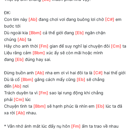
Thật sự anh chẳng
[C7]
biết cảm xúc tâm tư của mình
Có
[Fm]
đổi thay theo thời gian
Thật sự anh chẳng
[Bbm]
biết phải làm sao
Thật sự anh chẳng
[Eb]
muốn phải như vậy.
ĐK:
Con tim này
[Ab]
đang chơi vơi đang buông lơi chờ
[C#]
bước tới
Dù ngoài kia
[Bbm]
cả thế giới đang
[Eb]
ngăn chặn
chúng
[Ab]
ta
Hãy cho anh thời
[Fm]
gian để suy nghĩ lại chuyện đôi
[C
Liệu rằng cảm
[Bbm]
xúc ấy sẽ còn mãi hoặc mình
đang
[Eb]
đúng hay sai.
Đừng buồn anh
[Ab]
nha em ơi vì hai đôi ta là
[C#]
hai thế
Dù là cố
[Bbm]
gắng cách mấy cũng
[Eb]
sẽ chẳng
đến
[Ab]
nơi