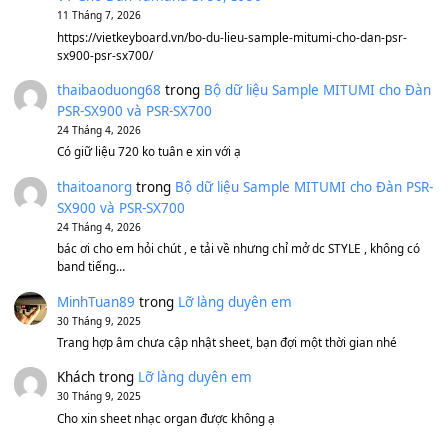
BEND 4 CHIỀU MTP-5F MEGABEND
1,600,000
₫
Bánh xe Pa600 Pa900
500,000
₫
Bộ mạch phím Pa600 Pa300 Pa700 Cũ
1,200,000
₫
MinhTuan89
trong
[CHIA SẺ] Bộ Dữ Liệu – Sample MI
V1 Cho Đàn Yamaha S750, S950
11 Tháng 7, 2026
https://vietkeyboard.vn/bo-du-lieu-sample-mitumi-cho-dan-psr
sx900-psr-sx700/
thaibaoduong68
trong
Bộ dữ liệu Sample MITUMI cho
PSR-SX900 và PSR-SX700
24 Tháng 4, 2026