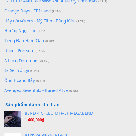
Cơn Mơ Băng Giá
(9.103)
Chờ một tiếng yêu
(8.991)
Lãng Quên Chiều Thu | Anh không muốn ra đi | Qí shí bù xiǎ
zǒu - 其实不想走
(8.929)
[SHEET] Ánh Trăng Nói Hộ Lòng Tôi - Mạnh Lệ Quân | Intro +
Pinyin
(8.651)
Bóng mây qua thềm
(8.577)
[SHEET PIANO] We Wish You A Merry Christmas
(8.516)
Orange Days - FT Island
(8.315)
Hãy nói với em - Mỹ Tâm - Bằng Kiều
(8.274)
Hương Ngọc Lan
(8.251)
Tiếng Đàn Hàm Oan