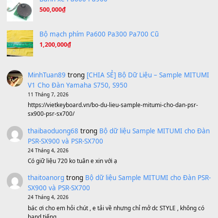
(8.194)
Under Pressure
(8.164)
A Long December
(8.155)
Ta Sẽ Trở Lại
(8.155)
Ông Hoàng Bảy
(8.133)
Avenged Sevenfold - Buried Alive
(8.109)
Sản phẩm dành cho bạn
BEND 4 CHIỀU MTP-5F MEGABEND
1,600,000
₫
Bánh xe Pa600 Pa900
500,000
₫
Bộ mạch phím Pa600 Pa300 Pa700 Cũ