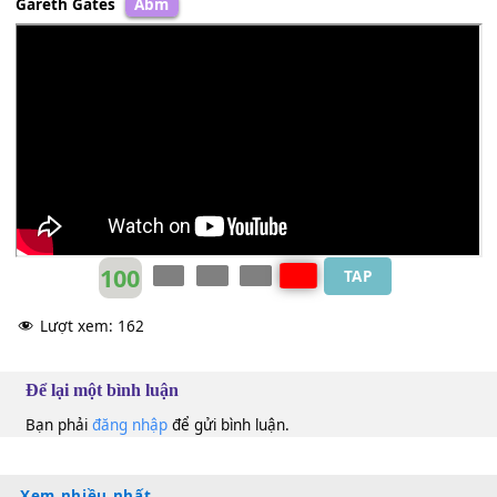
* A stupid
[C]
mistake
A stupid
[G]
mistake
she means
[F]
nothing to me (nothing to me)
I
[E7]
swear every word is true
don't wanna lose
[Am]
you
Gareth Gates
Abm