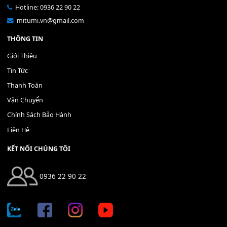
Bộ Nút Đệm Đàn Piano CASIO PX - Giá tốt nhất - Sửa tại n
400,000
₫
THÊM VÀO GIỎ HÀNG