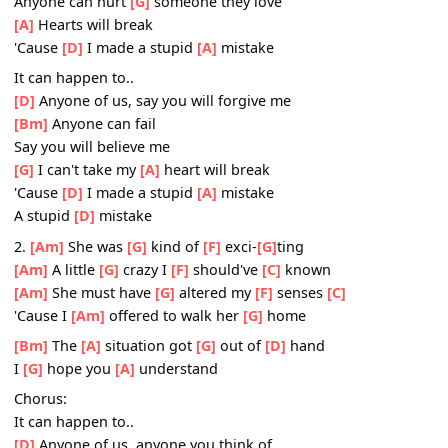
It can happen to..
[D]
Anyone of us, anyone you think of
[Bm]
Anyone can fall
Anyone can hurt
[G]
someone they love
[A]
Hearts will break
'Cause
[D]
I made a stupid
[A]
mistake
It can happen to..
[D]
Anyone of us, say you will forgive me
[Bm]
Anyone can fail
Say you will believe me
[G]
I can't take my
[A]
heart will break
'Cause
[D]
I made a stupid
[A]
mistake
A stupid
[D]
mistake
2.
[Am]
She was
[G]
kind of
[F]
exci-
[G]
ting
[Am]
A little
[G]
crazy I
[F]
should've
[C]
known
[Am]
She must have
[G]
altered my
[F]
senses
[C]