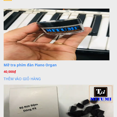
30 Tháng 9, 2025
Trang hợp âm chưa cập nhật sheet, bạn đợi một thời gian nhé
Khách
trong
Lỡ làng duyên em
30 Tháng 9, 2025
Cho xin sheet nhạc organ được không ạ
BÀI MỚI VIẾT
Dịch vụ cho thuê âm thanh tiệc gia đình, ban nhạc, ca s
20
Th7
Cài đặt dữ liệu cho đàn PSR-SX900 PSR-SX920 tại MIT
20
Th7
Dịch Vụ Cài Đặt Sample Đàn Organ Yamaha Tận Nhà 
07
Th7
Nâng Tầm Âm Thanh Cho Cây Đàn Của Bạn
Khóa Học Hướng Dẫn Sử Dụng Đàn Organ/Keyboard
26
Th6
Chuyên Sâu TPHCM | MITUMI
Cài đặt dữ liệu sample cho đàn Yamaha PSR-S750 S95
26
Th6