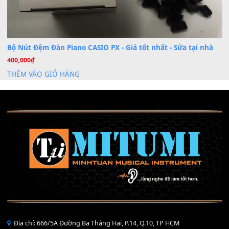
Mỡ tra phím đàn Piano Organ
40,000
₫
THÊM VÀO GIỎ HÀNG