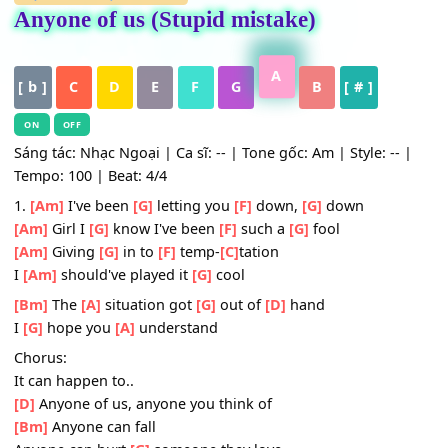
HỢP ÂM
,
Nhạc Quốc Tế
Anyone of us (Stupid mistake)
A
[ b ]
C
D
E
F
G
B
[ # ]
ON
OFF
Sáng tác: Nhạc Ngoại | Ca sĩ: -- | Tone gốc: Am | Style: --
Tempo: 100 | Beat: 4/4
1.
[Am]
I've been
[G]
letting you
[F]
down,
[G]
down
[Am]
Girl I
[G]
know I've been
[F]
such a
[G]
fool
[Am]
Giving
[G]
in to
[F]
temp-
[C]
tation
I
[Am]
should've played it
[G]
cool
[Bm]
The
[A]
situation got
[G]
out of
[D]
hand
I
[G]
hope you
[A]
understand
Chorus: