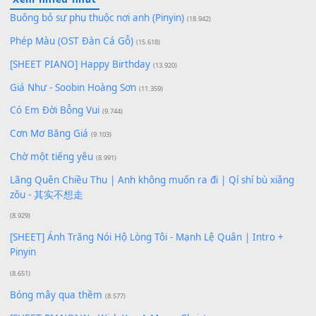
100
TAP
Lượt xem:
162
Để lại một bình luận
Bạn phải
đăng nhập
để gửi bình luận.
Xem nhiều nhất
Buông bỏ sự phụ thuộc nơi anh (Pinyin)
(18.942)
Phép Màu (OST Đàn Cá Gỗ)
(15.618)
[SHEET PIANO] Happy Birthday
(13.920)
Giá Như - Soobin Hoàng Sơn
(11.359)
Có Em Đời Bỗng Vui
(9.744)