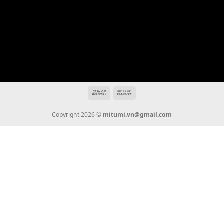
Địa chỉ: 666/5A Đường Ba Tháng Hai, P.14, Q.10, TP HCM
Hotline: 0936 22 90 22
mitumi.vn@gmail.com
THÔNG TIN
Giới Thiệu
Tin Tức
Thanh Toán
Vận Chuyển
Chính Sách Bảo Hành
Liên Hệ
KẾT NỐI CHÚNG TÔI