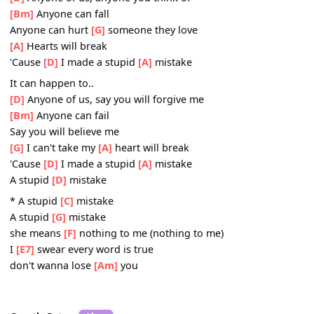
'Cause I
[Am]
offered to walk her
[G]
home
[Bm]
The
[A]
situation got
[G]
out of
[D]
hand
I
[G]
hope you
[A]
understand
Chorus:
It can happen to..
[D]
Anyone of us, anyone you think of
[Bm]
Anyone can fall
Anyone can hurt
[G]
someone they love
[A]
Hearts will break
'Cause
[D]
I made a stupid
[A]
mistake
It can happen to..
[D]
Anyone of us, say you will forgive me
[Bm]
Anyone can fail
Say you will believe me
[G]
I can't take my
[A]
heart will break
'Cause
[D]
I made a stupid
[A]
mistake
A stupid
[D]
mistake