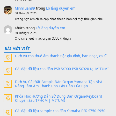
1,200,000
₫
MinhTuan89
trong
[CHIA SẺ] Bộ Dữ Liệu – Sample MI
V1 Cho Đàn Yamaha S750, S950
11 Tháng 7, 2026
https://vietkeyboard.vn/bo-du-lieu-sample-mitumi-cho-dan-psr
sx900-psr-sx700/
thaibaoduong68
trong
Bộ dữ liệu Sample MITUMI cho
PSR-SX900 và PSR-SX700
24 Tháng 4, 2026
Có giữ liệu 720 ko tuân e xin với ạ
thaitoanorg
trong
Bộ dữ liệu Sample MITUMI cho Đàn
SX900 và PSR-SX700
24 Tháng 4, 2026
bác ơi cho em hỏi chút , e tải về nhưng chỉ mở dc STYLE , khôn
band tiếng…
MinhTuan89
trong
Lỡ làng duyên em