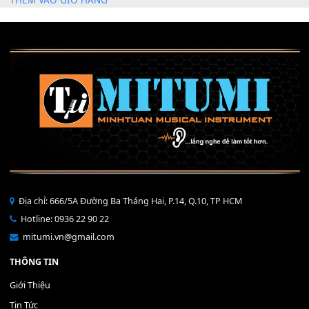
Mỡ tra phím đàn Piano Organ
40,000
₫
THÊM VÀO GIỎ HÀNG
Bộ Nút Đệm Đàn Piano CASIO PX - Giá tốt nhất - Sửa tại n
400,000
₫