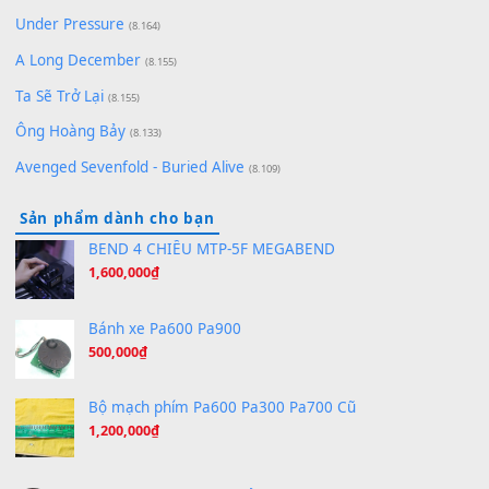
(8.651)
Bóng mây qua thềm
(8.577)
[SHEET PIANO] We Wish You A Merry Christmas
(8.516)
Orange Days - FT Island
(8.315)
Hãy nói với em - Mỹ Tâm - Bằng Kiều
(8.274)
Hương Ngọc Lan
(8.251)
Tiếng Đàn Hàm Oan
(8.194)
Under Pressure
(8.164)
A Long December
(8.155)
Ta Sẽ Trở Lại
(8.155)
Ông Hoàng Bảy
(8.133)
Avenged Sevenfold - Buried Alive
(8.109)