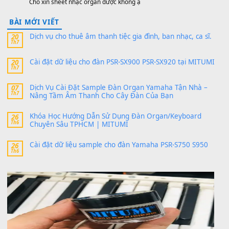
PSR-SX900 và PSR-SX700
24 Tháng 4, 2026
Có giữ liệu 720 ko tuân e xin với ạ
thaitoanorg
trong
Bộ dữ liệu Sample MITUMI cho Đàn
SX900 và PSR-SX700
24 Tháng 4, 2026
bác ơi cho em hỏi chút , e tải về nhưng chỉ mở dc STYLE , khôn
band tiếng…
MinhTuan89
trong
Lỡ làng duyên em
30 Tháng 9, 2025
Trang hợp âm chưa cập nhật sheet, bạn đợi một thời gian nhé
Khách
trong
Lỡ làng duyên em
30 Tháng 9, 2025
Cho xin sheet nhạc organ được không ạ
BÀI MỚI VIẾT
Dịch vụ cho thuê âm thanh tiệc gia đình, ban nhạc, ca s
20
Th7