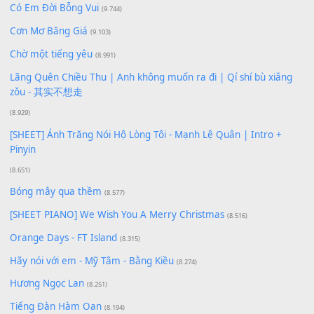
Xem nhiều nhất
Buông bỏ sự phụ thuộc nơi anh (Pinyin)
(18.942)
Phép Màu (OST Đàn Cá Gỗ)
(15.618)
[SHEET PIANO] Happy Birthday
(13.920)
Giá Như - Soobin Hoàng Sơn
(11.359)
Có Em Đời Bỗng Vui
(9.744)
Cơn Mơ Băng Giá
(9.103)
Chờ một tiếng yêu
(8.991)
Lãng Quên Chiều Thu | Anh không muốn ra đi | Qí shí bù xiǎ
zǒu - 其实不想走
(8.929)
[SHEET] Ánh Trăng Nói Hộ Lòng Tôi - Mạnh Lệ Quân | Intro +
Pinyin