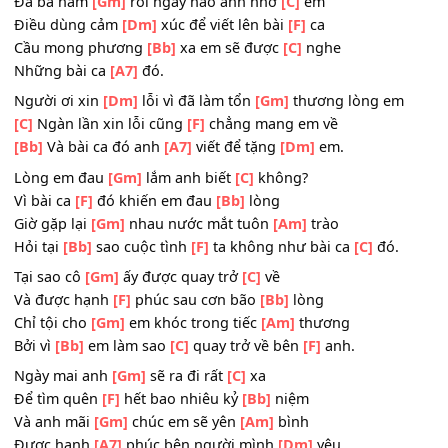
Làm sao anh
[Gm]
hiểu cảm giác của
[C]
em
Đời người con
[F]
gái đâu sướng vui
[Bb]
gì
Khi phải
[C]
sống mà thiếu
[A7]
vắng người mình
[Dm]
yê
Đã ba năm
[Gm]
rồi ngày nào anh nhớ
[C]
em
Điều dùng cảm
[Dm]
xúc để viết lên bài
[F]
ca
Cầu mong phương
[Bb]
xa em sẽ được
[C]
nghe
Những bài ca
[A7]
đó.
Người ơi xin
[Dm]
lỗi vì đã làm tổn
[Gm]
thương lòng e
[C]
Ngàn lần xin lỗi cũng
[F]
chẳng mang em về
[Bb]
Và bài ca đó anh
[A7]
viết để tặng
[Dm]
em.
Lòng em đau
[Gm]
lắm anh biết
[C]
không?
Vì bài ca
[F]
đó khiến em đau
[Bb]
lòng
Giờ gặp lại
[Gm]
nhau nước mắt tuôn
[Am]
trào
Hỏi tại
[Bb]
sao cuộc tình
[F]
ta không như bài ca
[C]
đó.
Tại sao cô
[Gm]
ấy được quay trở
[C]
về
Và được hạnh
[F]
phúc sau cơn bão
[Bb]
lòng