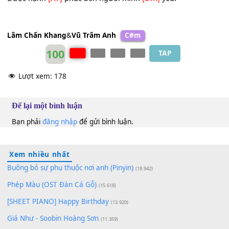
Chỉ tội cho
[Gm]
em khóc trong tiếc
[Am]
thương
Bởi vì
[Bb]
em làm sao
[C]
quay trở về bên
[F]
anh.
Ngày mai anh
[Gm]
sẽ ra đi rất
[C]
xa
Để tìm quên
[F]
hết bao nhiêu kỷ
[Bb]
niệm
Và anh mãi
[Gm]
chúc em sẽ yên
[Am]
bình
Được hạnh
[A7]
phúc bên người mình
[Dm]
yêu.
Lâm Chấn Khang
&
Vũ Trâm Anh
C#m
100
TAP
Lượt xem:
178
Để lại một bình luận
Bạn phải
đăng nhập
để gửi bình luận.