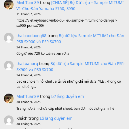
Sản phẩm dành cho bạn
BEND 4 CHIỀU MTP-5F MEGABEND
1,600,000
₫
Bánh xe Pa600 Pa900
500,000
₫
Bộ mạch phím Pa600 Pa300 Pa700 Cũ
1,200,000
₫
MinhTuan89
trong
[CHIA SẺ] Bộ Dữ Liệu – Sample MI
V1 Cho Đàn Yamaha S750, S950
11 Tháng 7, 2026
https://vietkeyboard.vn/bo-du-lieu-sample-mitumi-cho-dan-psr
sx900-psr-sx700/
thaibaoduong68
trong
Bộ dữ liệu Sample MITUMI cho