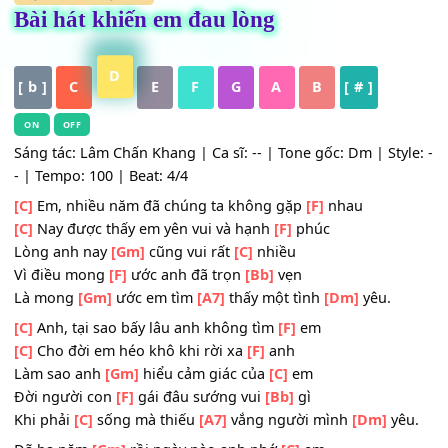
HỢP ÂM
,
Nhạc Trẻ
Bài hát khiến em đau lòng
D
[ b ]
C
E
F
G
A
B
[ # ]
ON
OFF
Sáng tác: Lâm Chấn Khang | Ca sĩ: -- | Tone gốc: Dm | Sty
- | Tempo: 100 | Beat: 4/4
[C]
Em, nhiều năm đã chúng ta không gặp
[F]
nhau
[C]
Nay được thấy em yên vui và hạnh
[F]
phúc
Lòng anh nay
[Gm]
cũng vui rất
[C]
nhiều
Vì điều mong
[F]
ước anh đã trọn
[Bb]
vẹn
Là mong
[Gm]
ước em tìm
[A7]
thấy một tình
[Dm]
yêu.
[C]
Anh, tại sao bấy lâu anh không tìm
[F]
em
[C]
Cho đời em héo khô khi rời xa
[F]
anh