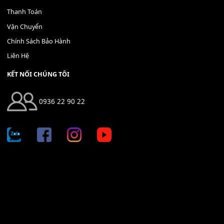
THÊM VÀO GIỎ HÀNG
Địa chỉ: 666/5A Đường Ba Tháng Hai, P.14, Q.10, TP HCM
Hotline: 0936 22 90 22
mitumi.vn@gmail.com
THÔNG TIN