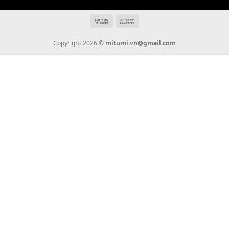
Giới Thiệu
Tin Tức
Thanh Toán
Vận Chuyển
Chính Sách Bảo Hành
Liên Hệ
KẾT NỐI CHÚNG TÔI
0936 22 90 22