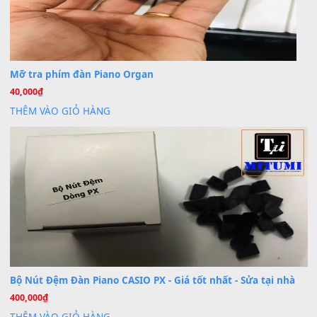
Cài đặt dữ liệu cho đàn PSR-SX900 PSR-SX920 tại MIT
20
Th7
Dịch Vụ Cài Đặt Sample Đàn Organ Yamaha Tận Nhà 
07
Th7
Nâng Tầm Âm Thanh Cho Cây Đàn Của Bạn
Khóa Học Hướng Dẫn Sử Dụng Đàn Organ/Keyboard
26
Th6
Chuyên Sâu TPHCM | MITUMI
Cài đặt dữ liệu sample cho đàn Yamaha PSR-S750 S95
26
Th6