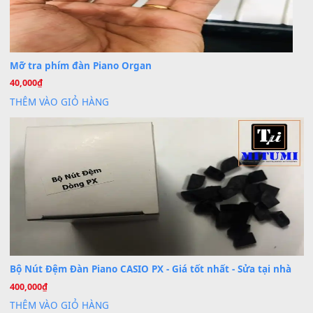
Cài đặt dữ liệu cho đàn PSR-SX900 PSR-SX920 tại MIT
20
Th7
Dịch Vụ Cài Đặt Sample Đàn Organ Yamaha Tận Nhà 
07
Th7
Nâng Tầm Âm Thanh Cho Cây Đàn Của Bạn
Khóa Học Hướng Dẫn Sử Dụng Đàn Organ/Keyboard
26
Th6
Chuyên Sâu TPHCM | MITUMI
Cài đặt dữ liệu sample cho đàn Yamaha PSR-S750 S95
26
Th6