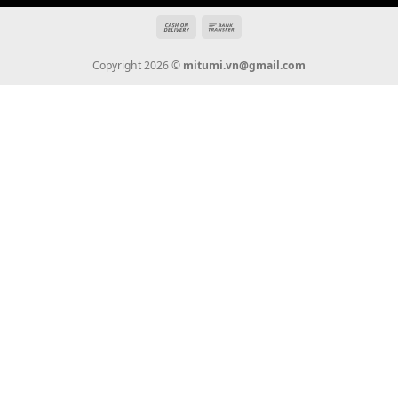
Tin Tức
Thanh Toán
Vận Chuyển
Chính Sách Bảo Hành
Liên Hệ
KẾT NỐI CHÚNG TÔI
0936 22 90 22