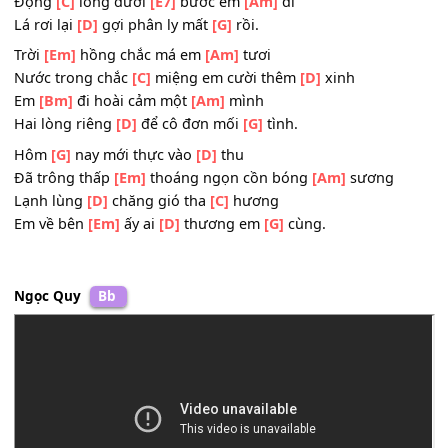
Mình tuy xa
[D]
cách lòng ta chưa
[G]
sầu.
Nắng
[G]
trôi vàng chảy về
[Bm]
đâu
Hôm nay mới
[Em]
thực bắt đầu vào
[Am]
thu
Động
[C]
lòng dưới
[E7]
bước em
[Am]
đi
Lá rơi lại
[D]
gợi phân ly mất
[G]
rồi.
Trời
[Em]
hồng chắc má em
[Am]
tươi
Nước trong chắc
[C]
miệng em cười thêm
[D]
xinh
Em
[Bm]
đi hoài cảm một
[Am]
mình
Hai lòng riêng
[D]
để cô đơn mối
[G]
tình.
Hôm
[G]
nay mới thực vào
[D]
thu
Đã trông thấp
[Em]
thoáng ngọn cồn bóng
[Am]
sương
Lạnh lùng
[D]
chăng gió tha
[C]
hương
Em về bên
[Em]
ấy ai
[D]
thương em
[G]
cùng.
Ngọc Quy
Bb