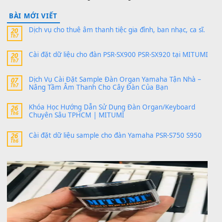
24 Tháng 4, 2026
Có giữ liệu 720 ko tuân e xin với ạ
thaitoanorg
trong
Bộ dữ liệu Sample MITUMI cho Đàn
SX900 và PSR-SX700
24 Tháng 4, 2026
bác ơi cho em hỏi chút , e tải về nhưng chỉ mở dc STYLE , khôn
band tiếng…
MinhTuan89
trong
Lỡ làng duyên em
30 Tháng 9, 2025
Trang hợp âm chưa cập nhật sheet, bạn đợi một thời gian nhé
Khách
trong
Lỡ làng duyên em
30 Tháng 9, 2025
Cho xin sheet nhạc organ được không ạ
BÀI MỚI VIẾT
Dịch vụ cho thuê âm thanh tiệc gia đình, ban nhạc, ca s
20
Th7