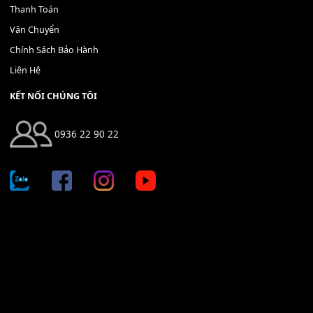
Địa chỉ: 666/5A Đường Ba Tháng Hai, P.14, Q.10, TP HCM
Hotline: 0936 22 90 22
mitumi.vn@gmail.com
THÔNG TIN
Giới Thiệu