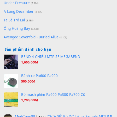
(8.651)
Bóng mây qua thềm
(8.577)
[SHEET PIANO] We Wish You A Merry Christmas
(8.516)
Orange Days - FT Island
(8.315)
Hãy nói với em - Mỹ Tâm - Bằng Kiều
(8.274)
Hương Ngọc Lan
(8.251)
Tiếng Đàn Hàm Oan
(8.194)
Under Pressure
(8.164)
A Long December
(8.155)
Ta Sẽ Trở Lại
(8.155)
Ông Hoàng Bảy
(8.133)
Avenged Sevenfold - Buried Alive
(8.109)