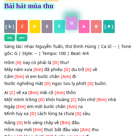
HỢP ÂM
,
Nhạc Trữ Tình
Bài hát mùa thu
G
[ b ]
C
D
E
F
A
B
[ # ]
ON
OFF
Sáng tác: nhạc Nguyễn Tuấn, thơ Đinh Hùng | Ca sĩ: -- |
gốc: G | Style: -- | Tempo: 100 | Beat: 4/4
Hôm
[G]
nay có phải là
[D]
thu?
Mây năm xưa
[Em]
đã phiêu
[D]
du trở
[G]
về
Cảm
[Em]
vì em bước chân
[Am]
đi
Nước nghiêng mặt
[D]
ngọc lưu ly phớt
[G]
buồn.
Ai
[C]
về xa
[Bm]
mãi cô
[Am]
thôn
Một mình trông
[D]
khói hoàng
[C]
hôn nhớ
[Bm]
nhà
Ngày
[Em]
em mới bước chân
[Am]
ra