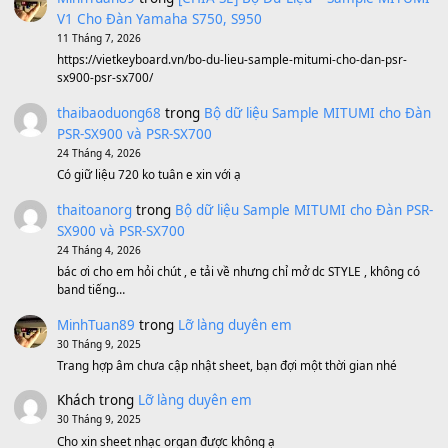
Sản phẩm dành cho bạn
BEND 4 CHIỀU MTP-5F MEGABEND
1,600,000
₫
Bánh xe Pa600 Pa900
500,000
₫
Bộ mạch phím Pa600 Pa300 Pa700 Cũ
1,200,000
₫
MinhTuan89
trong
[CHIA SẺ] Bộ Dữ Liệu – Sample MI
V1 Cho Đàn Yamaha S750, S950
11 Tháng 7, 2026
https://vietkeyboard.vn/bo-du-lieu-sample-mitumi-cho-dan-psr
sx900-psr-sx700/
thaibaoduong68
trong
Bộ dữ liệu Sample MITUMI cho
PSR-SX900 và PSR-SX700