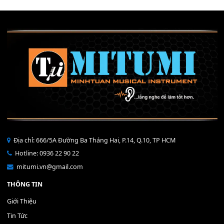
Mỡ tra phím đàn Piano Organ
40,000
₫
THÊM VÀO GIỎ HÀNG
Bộ Nút Đệm Đàn Piano CASIO PX - Giá tốt nhất - Sửa tại n
400,000
₫
THÊM VÀO GIỎ HÀNG