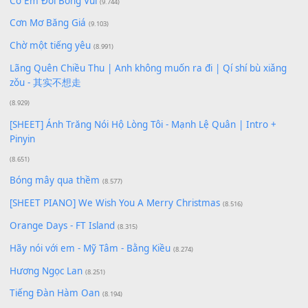
Xem nhiều nhất
Buông bỏ sự phụ thuộc nơi anh (Pinyin)
(18.942)
Phép Màu (OST Đàn Cá Gỗ)
(15.618)
[SHEET PIANO] Happy Birthday
(13.920)
Giá Như - Soobin Hoàng Sơn
(11.359)
Có Em Đời Bỗng Vui
(9.744)
Cơn Mơ Băng Giá
(9.103)
Chờ một tiếng yêu
(8.991)
Lãng Quên Chiều Thu | Anh không muốn ra đi | Qí shí bù xiǎ
zǒu - 其实不想走
(8.929)
[SHEET] Ánh Trăng Nói Hộ Lòng Tôi - Mạnh Lệ Quân | Intro +
Pinyin