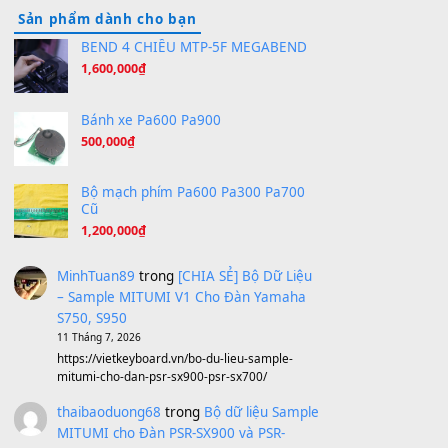
Hãy nói với em - Mỹ Tâm - Bằng Kiều
(8.274)
Hương Ngọc Lan
(8.251)
Tiếng Đàn Hàm Oan
(8.194)
Under Pressure
(8.164)
A Long December
(8.155)
Ta Sẽ Trở Lại
(8.155)
Ông Hoàng Bảy
(8.133)
Avenged Sevenfold - Buried Alive
(8.109)
Sản phẩm dành cho bạn
BEND 4 CHIỀU MTP-5F MEGABEND
1,600,000
₫
Bánh xe Pa600 Pa900