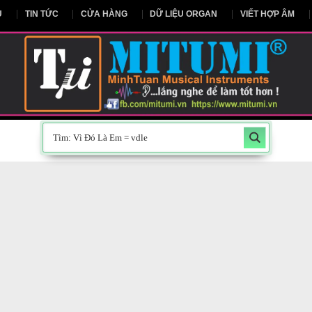
NG CHỦ
TIN TỨC
CỬA HÀNG
DỮ LIỆU ORGAN
V