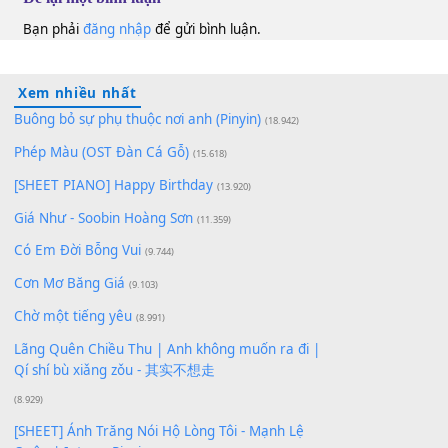
10
Lượt xem:
157
Để lại một bình luận
Bạn phải
đăng nhập
để gửi bình luận.
Xem nhiều nhất
Buông bỏ sự phụ thuộc nơi anh (Pinyin)
(18.942)
Phép Màu (OST Đàn Cá Gỗ)
(15.618)
[SHEET PIANO] Happy Birthday
(13.920)
Giá Như - Soobin Hoàng Sơn
(11.359)