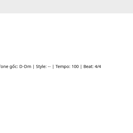
 -- | Tone gốc: D-Dm | Style: -- | Tempo: 100 | Beat: 4/4
7]
[D]