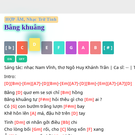
HỢP ÂM
,
Nhạc Trữ Tình
Bâng khuâng
D
[ b ]
C
E
F
G
A
B
[ # ]
ON
OFF
Sáng tác: nhạc Nam Vĩnh, thơ Ngô Huy Khánh Trân | Ca sĩ:
Intro:
[D]
[Bm]
-
[Em]
[A7]
-
[D]
[Bm]
-
[Em]
[A7]
-
[D]
[Bm]
-
[Em]
[A7]
-
[A
Bâng
[D]
quơ em se sợi chỉ
[Bm]
hồng
Bâng khuâng tự
[F#m]
hỏi thêu gì cho
[Em]
ai ?
Có
[G]
con bướm trắng lượn
[F#m]
bay