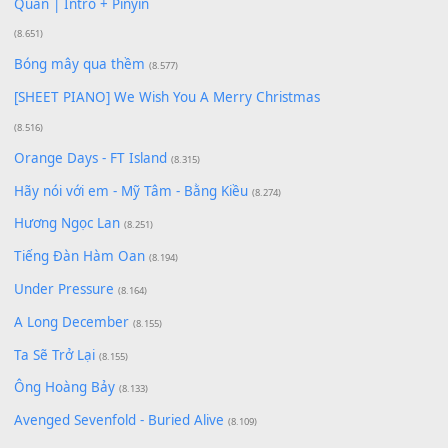
Có Em Đời Bỗng Vui
(9.744)
Cơn Mơ Băng Giá
(9.103)
Chờ một tiếng yêu
(8.991)
Lãng Quên Chiều Thu | Anh không muốn ra đi |
Qí shí bù xiǎng zǒu - 其实不想走
(8.929)
[SHEET] Ánh Trăng Nói Hộ Lòng Tôi - Mạnh Lệ
Quân | Intro + Pinyin
(8.651)
Bóng mây qua thềm
(8.577)
[SHEET PIANO] We Wish You A Merry Christmas
(8.516)
Orange Days - FT Island
(8.315)