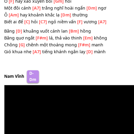
Khẽ hôn lên
[A]
má, đậu hờ trên
[D]
tay
Tình
[Dm]
ơi nhắn gởi điều
[Bb]
chi
Cho lòng bối
[Gm]
rối, cho
[C]
lòng xốn
[F]
xang
Ô
[F]
hay xao xuyến bồi
[Gm]
hồi
Một đôi cánh
[A7]
trắng nghĩ hoài ngẩn
[Dm]
ngơ
Ô
[Am]
hay khoảnh khắc lạ
[Dm]
thường
Biết ai để
[C]
hỏi
[C7]
ngỏ niềm vấn
[F]
vương
[A7]
Bâng
[D]
khuâng vuốt cánh lan
[Bm]
hồng
Bâng quơ ngắt
[F#m]
lá, thả vào thinh
[Em]
không
Chông
[G]
chênh một thoáng mong
[F#m]
manh
Gió khua nhẹ
[A7]
tiếng khánh ngân lay
[D]
mành
D-
Nam Vĩnh
Dm