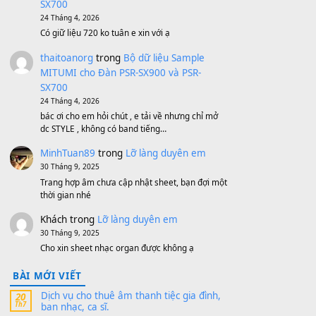
500,000
₫
Bộ mạch phím Pa600 Pa300 Pa700
Cũ
1,200,000
₫
MinhTuan89
trong
[CHIA SẺ] Bộ Dữ Liệu
– Sample MITUMI V1 Cho Đàn Yamaha
S750, S950
11 Tháng 7, 2026
https://vietkeyboard.vn/bo-du-lieu-sample-
mitumi-cho-dan-psr-sx900-psr-sx700/
thaibaoduong68
trong
Bộ dữ liệu Sample
MITUMI cho Đàn PSR-SX900 và PSR-
SX700
24 Tháng 4, 2026
Có giữ liệu 720 ko tuân e xin với ạ
thaitoanorg
trong
Bộ dữ liệu Sample