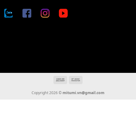
Địa chỉ: 666/5A Đường Ba Tháng Hai, P.14, Q.10, TP HCM
Hotline: 0936 22 90 22
mitumi.vn@gmail.com
THÔNG TIN
Giới Thiệu
Tin Tức
Thanh Toán
Vận Chuyển
Chính Sách Bảo Hành