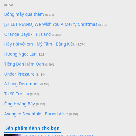
Giá Như - Soobin Hoàng Sơn
(11.359)
Có Em Đời Bỗng Vui
(9.744)
Cơn Mơ Băng Giá
(9.103)
Chờ một tiếng yêu
(8.991)
Lãng Quên Chiều Thu | Anh không muốn ra đi | Qí shí bù xiǎ
zǒu - 其实不想走
(8.929)
[SHEET] Ánh Trăng Nói Hộ Lòng Tôi - Mạnh Lệ Quân | Intro +
Pinyin
(8.651)
Bóng mây qua thềm
(8.577)
[SHEET PIANO] We Wish You A Merry Christmas
(8.516)
Orange Days - FT Island
(8.315)