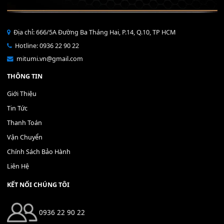
Bộ Nút Đệm Đàn Piano CASIO PX - Giá tốt nhất - Sửa tại n
400,000
₫
THÊM VÀO GIỎ HÀNG