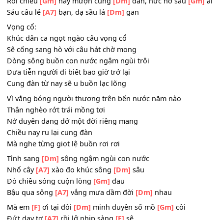
Bậu qua sông
[A7]
vắng mưa dầm đời
[Dm]
nhau
Mà em
[F]
ơi tại đôi
[Dm]
minh duyên số mồ
[Gm]
côi
Đứt day tơ
[A7]
rồi lở nhịp sàng
[F]
sê
Rồi chiều
[Gm]
nay mượn cung
[Dm]
đàn, nức nở sầu
[G
Sáu câu lẻ
[A7]
bạn, dạ sầu lá
[Dm]
gan
Vọng cổ:
Khúc dân ca ngọt ngào câu vọng cổ
Sê cống sang hò với câu hát chờ mong
Dòng sông buồn con nước ngậm ngùi trôi
Đưa tiễn người đi biết bao giờ trở lại
Cung đàn từ nay sẽ u buồn lạc lõng
Vì vắng bóng người thương trên bến nước năm nào
Thân nghèo rớt trái mồng tơi
Nở duyên dang dở một đời riêng mang
Chiều nay ru lại cung đàn
Mà nghe từng giọt lệ buồn rơi rơi