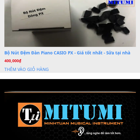
Khóa Học Hướng Dẫn Sử Dụng Đàn Organ/Keyboard
26
Th6
Chuyên Sâu TPHCM | MITUMI
Cài đặt dữ liệu sample cho đàn Yamaha PSR-S750 S95
26
Th6
Mỡ tra phím đàn Piano Organ
40,000
₫
THÊM VÀO GIỎ HÀNG