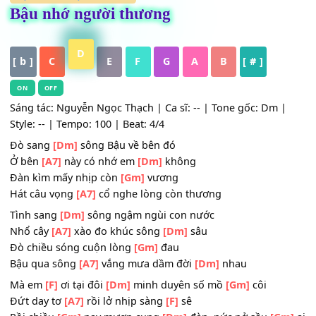
HỢP ÂM
,
Nhạc Trữ Tình
Bậu nhớ người thương
D
[ b ]
C
E
F
G
A
B
[ # ]
ON
OFF
Sáng tác: Nguyễn Ngọc Thạch | Ca sĩ: -- | Tone gốc: Dm 
Style: -- | Tempo: 100 | Beat: 4/4
Đò sang
[Dm]
sông Bậu về bên đó
Ở bên
[A7]
này có nhớ em
[Dm]
không
Đàn kìm mấy nhịp còn
[Gm]
vương
Hát câu vọng
[A7]
cổ nghe lòng còn thương
Tình sang
[Dm]
sông ngậm ngùi con nước
Nhổ cây
[A7]
xào đo khúc sông
[Dm]
sâu
Đò chiều sóng cuộn lòng
[Gm]
đau