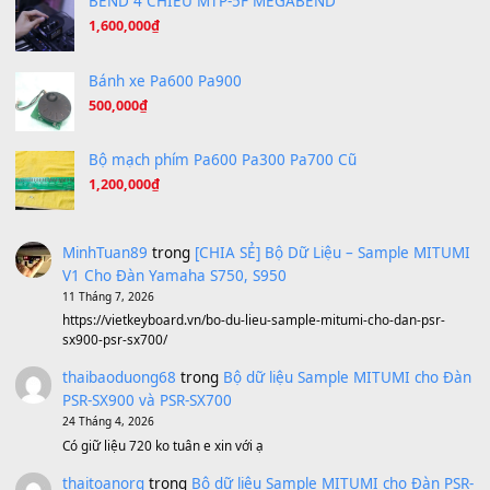
Hãy nói với em - Mỹ Tâm - Bằng Kiều
(8.274)
Hương Ngọc Lan
(8.251)
Tiếng Đàn Hàm Oan
(8.194)
Under Pressure
(8.164)
A Long December
(8.155)
Ta Sẽ Trở Lại
(8.155)
Ông Hoàng Bảy
(8.133)
Avenged Sevenfold - Buried Alive
(8.109)
Sản phẩm dành cho bạn
BEND 4 CHIỀU MTP-5F MEGABEND
1,600,000
₫
Bánh xe Pa600 Pa900