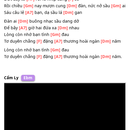
Tình sang
[Dm]
sông ngậm ngùi con nước
Nhổ cây
[A7]
xào đo khúc sông
[Dm]
sâu
Đò chiều sóng cuộn lòng
[Gm]
đau
Bậu qua sông
[A7]
vắng mưa dầm đời
[Dm]
nhau
Mà em
[F]
ơi tại đôi
[Dm]
minh duyên số mồ
[Gm]
côi
Đứt day tơ
[A7]
rồi lở nhịp sàng
[F]
sê
Rồi chiều
[Gm]
nay mượn cung
[Dm]
đàn, nức nở sầu
[G
Sáu câu lẻ
[A7]
bạn, dạ sầu lá
[Dm]
gan
Đàn ai
[Dm]
buông nhạc sầu dang dở
Để bây
[A7]
giờ hai đứa xa
[Dm]
nhau
Lòng còn nhớ bạn tình
[Gm]
đau
Tơ duyên chẳng
[F]
đặng
[A7]
thương hoài ngàn
[Dm]
n
Lòng còn nhớ bạn tình
[Gm]
đau
Tơ duyên chẳng
[F]
đặng
[A7]
thương hoài ngàn
[Dm]
nă
Cẩm Ly
Ebm