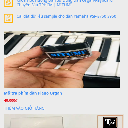
bác ơi cho em hỏi chút , e tải về nhưng chỉ mở dc STYLE , khôn
band tiếng…
MinhTuan89
trong
Lỡ làng duyên em
30 Tháng 9, 2025
Trang hợp âm chưa cập nhật sheet, bạn đợi một thời gian nhé
Khách
trong
Lỡ làng duyên em
30 Tháng 9, 2025
Cho xin sheet nhạc organ được không ạ
BÀI MỚI VIẾT
Dịch vụ cho thuê âm thanh tiệc gia đình, ban nhạc, ca s
20
Th7
Cài đặt dữ liệu cho đàn PSR-SX900 PSR-SX920 tại MIT
20
Th7
Dịch Vụ Cài Đặt Sample Đàn Organ Yamaha Tận Nhà 
07
Th7
Nâng Tầm Âm Thanh Cho Cây Đàn Của Bạn