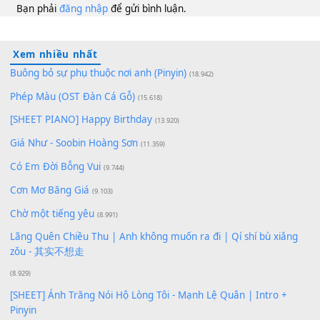
100
TAP
Lượt xem:
163
Để lại một bình luận
Bạn phải
đăng nhập
để gửi bình luận.
Xem nhiều nhất
Buông bỏ sự phụ thuộc nơi anh (Pinyin)
(18.942)
Phép Màu (OST Đàn Cá Gỗ)
(15.618)
[SHEET PIANO] Happy Birthday
(13.920)