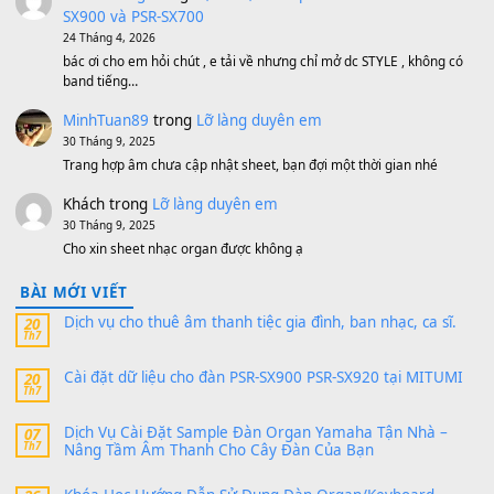
500,000
₫
Bộ mạch phím Pa600 Pa300 Pa700 Cũ
1,200,000
₫
MinhTuan89
trong
[CHIA SẺ] Bộ Dữ Liệu – Sample MI
V1 Cho Đàn Yamaha S750, S950
11 Tháng 7, 2026
https://vietkeyboard.vn/bo-du-lieu-sample-mitumi-cho-dan-psr
sx900-psr-sx700/
thaibaoduong68
trong
Bộ dữ liệu Sample MITUMI cho
PSR-SX900 và PSR-SX700
24 Tháng 4, 2026
Có giữ liệu 720 ko tuân e xin với ạ
thaitoanorg
trong
Bộ dữ liệu Sample MITUMI cho Đàn
SX900 và PSR-SX700
24 Tháng 4, 2026