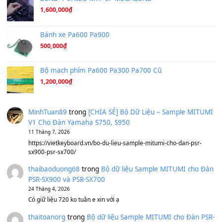
Hãy nói với em - Mỹ Tâm - Bằng Kiều
(8.274)
Hương Ngọc Lan
(8.251)
Tiếng Đàn Hàm Oan
(8.194)
Under Pressure
(8.164)
A Long December
(8.155)
Ta Sẽ Trở Lại
(8.155)
Ông Hoàng Bảy
(8.133)
Avenged Sevenfold - Buried Alive
(8.109)
Sản phẩm dành cho bạn
BEND 4 CHIỀU MTP-5F MEGABEND
1,600,000
₫
Bánh xe Pa600 Pa900