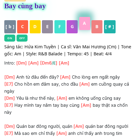
HỢP ÂM
Bay cùng bay
A
[ b ]
C
D
E
F
G
B
[ # ]
ON
OFF
Sáng tác: Hứa Kim Tuyền | Ca sĩ: Văn Mai Hương (Cm) | 
gốc: Am | Style: R&B Balade | Tempo: 45 | Beat: 4/4
Intro:
[Dm]
[Am]
[Dm6
]
[Am]
/E
[Dm]
Anh từ đâu đến đây?
[Am]
Cho lòng em ngất ngây
[E7]
Cho hồn em đắm say, cho đầu
[Am]
em cuồng quay
ngày
[Dm]
Yêu là như thế này,
[Am]
em không uống cũng say
[E7]
Hay mình tay nắm tay bay cùng
[Am]
bay thật xa ch