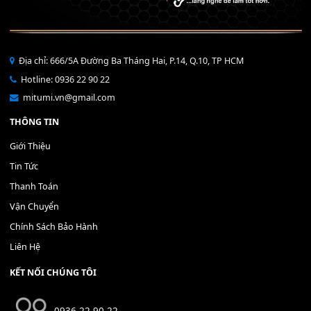
Bộ Nút Đệm Đàn Piano CASIO PX - Giá tốt nhất - Sửa tại n
400,000
₫
THÊM VÀO GIỎ HÀNG