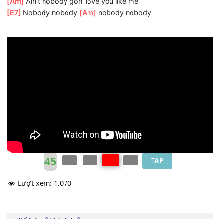
[Dm]
Em tựa như báu châu
[Am]
anh không biết được đâ
But
[E7]
khi mình yêu đủ sâu, I think
[Am]
I will let you k
Đổi Groove: Thêm Kit Drum
[Dm]
Ain't nobody gon' love you like me
[Am]
Ain't nobody gon' love you like me
[E7]
Nobody nobody
[Am]
nobody nobody
[Dm]
Ain't nobody gon' love you like me
[Am]
Ain't nobody gon' love you like me
[E7]
Nobody nobody
[Am]
nobody nobody