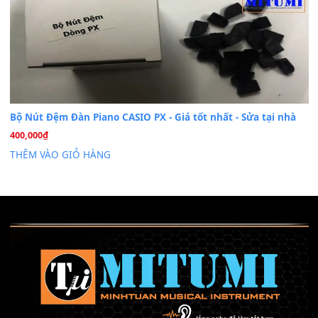
Th6
Chuyên Sâu TPHCM | MITUMI
Cài đặt dữ liệu sample cho đàn Yamaha PSR-S750 S95
26
Th6
Mỡ tra phím đàn Piano Organ
40,000
₫
THÊM VÀO GIỎ HÀNG