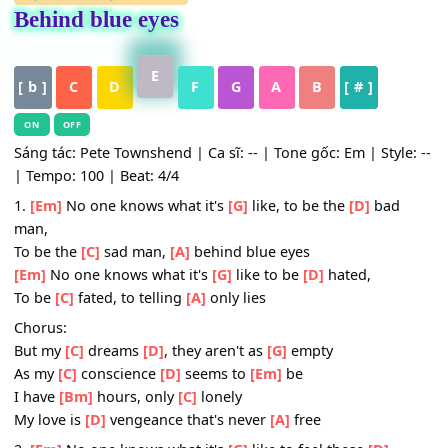
HỢP ÂM
,
Nhạc Quốc Tế
Behind blue eyes
E
[ b ]
C
D
F
G
A
B
[ # ]
ON
OFF
Sáng tác: Pete Townshend | Ca sĩ: -- | Tone gốc: Em | Styl
| Tempo: 100 | Beat: 4/4
1.
[Em]
No one knows what it's
[G]
like, to be the
[D]
bad
man,
To be the
[C]
sad man,
[A]
behind blue eyes
[Em]
No one knows what it's
[G]
like to be
[D]
hated,
To be
[C]
fated, to telling
[A]
only lies
Chorus:
But my
[C]
dreams
[D]
, they aren't as
[G]
empty