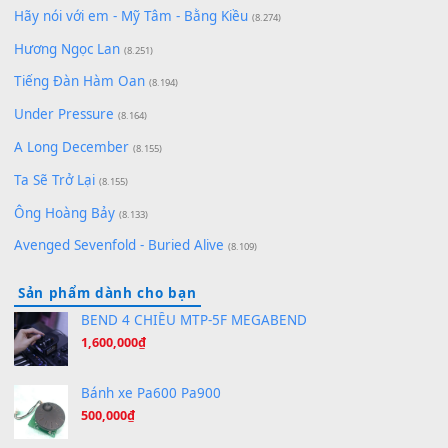
Lãng Quên Chiều Thu | Anh không muốn ra đi | Qí shí bù xiǎ
zǒu - 其实不想走
(8.929)
[SHEET] Ánh Trăng Nói Hộ Lòng Tôi - Mạnh Lệ Quân | Intro +
Pinyin
(8.651)
Bóng mây qua thềm
(8.577)
[SHEET PIANO] We Wish You A Merry Christmas
(8.516)
Orange Days - FT Island
(8.315)
Hãy nói với em - Mỹ Tâm - Bằng Kiều
(8.274)
Hương Ngọc Lan
(8.251)
Tiếng Đàn Hàm Oan
(8.194)
Under Pressure
(8.164)