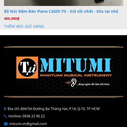
Mỡ tra phím đàn Piano Organ
40,000
₫
THÊM VÀO GIỎ HÀNG