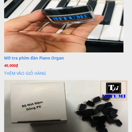
Khách
trong
Lỡ làng duyên em
30 Tháng 9, 2025
Cho xin sheet nhạc organ được không ạ
BÀI MỚI VIẾT
Dịch vụ cho thuê âm thanh tiệc gia đình, ban nhạc, ca s
20
Th7
Cài đặt dữ liệu cho đàn PSR-SX900 PSR-SX920 tại MIT
20
Th7
Dịch Vụ Cài Đặt Sample Đàn Organ Yamaha Tận Nhà 
07
Th7
Nâng Tầm Âm Thanh Cho Cây Đàn Của Bạn
Khóa Học Hướng Dẫn Sử Dụng Đàn Organ/Keyboard
26
Th6
Chuyên Sâu TPHCM | MITUMI
Cài đặt dữ liệu sample cho đàn Yamaha PSR-S750 S95
26
Th6