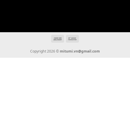
Địa chỉ: 666/5A Đường Ba Tháng Hai, P.14, Q.10, TP HCM
Hotline: 0936 22 90 22
mitumi.vn@gmail.com
THÔNG TIN
Giới Thiệu
Tin Tức
Thanh Toán
Vận Chuyển
Chính Sách Bảo Hành
Liên Hệ
KẾT NỐI CHÚNG TÔI
0936 22 90 22