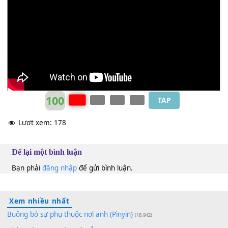
The Who
Em
100
TAP