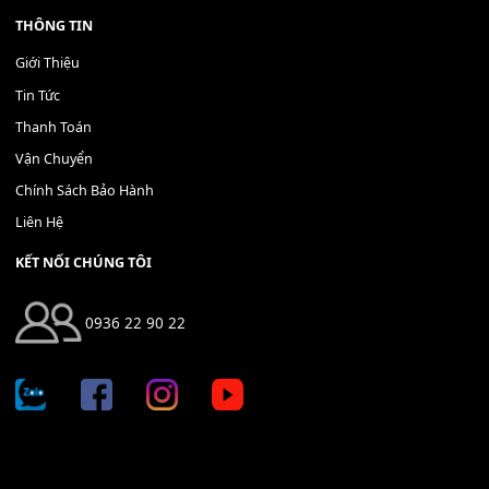
Bộ Nút Đệm Đàn Piano CASIO PX - Giá tốt nhất - Sửa tại n
400,000
₫
THÊM VÀO GIỎ HÀNG