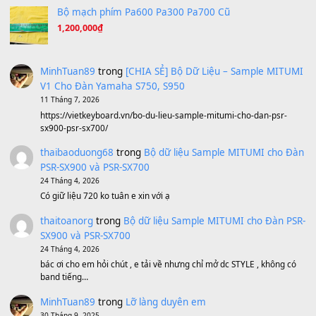
A Long December
(8.155)
Ta Sẽ Trở Lại
(8.155)
Ông Hoàng Bảy
(8.133)
Avenged Sevenfold - Buried Alive
(8.109)
Sản phẩm dành cho bạn
BEND 4 CHIỀU MTP-5F MEGABEND
1,600,000
₫
Bánh xe Pa600 Pa900
500,000
₫
Bộ mạch phím Pa600 Pa300 Pa700 Cũ
1,200,000
₫