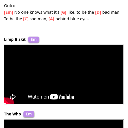
And don't
[C]
worry I'm not
[A]
telling lies
Chorus:
But my
[C]
dreams
[D]
, they aren't as
[G]
empty
As my
[C]
conscience
[D]
seems to
[Em]
be
I have
[Bm]
hours, only
[C]
lonely
My love is
[D]
vengeance that's never
[A]
free
Outro:
[Em]
No one knows what it's
[G]
like, to be the
[D]
bad m
To be the
[C]
sad man,
[A]
behind blue eyes
Limp Bizkit
Em