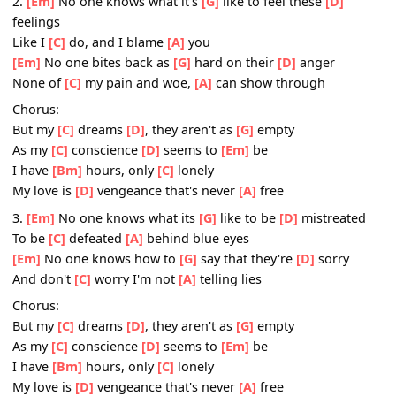
As my
[C]
conscience
[D]
seems to
[Em]
be
I have
[Bm]
hours, only
[C]
lonely
My love is
[D]
vengeance that's never
[A]
free
2.
[Em]
No one knows what it's
[G]
like to feel these
[D]
feelings
Like I
[C]
do, and I blame
[A]
you
[Em]
No one bites back as
[G]
hard on their
[D]
anger
None of
[C]
my pain and woe,
[A]
can show through
Chorus:
But my
[C]
dreams
[D]
, they aren't as
[G]
empty
As my
[C]
conscience
[D]
seems to
[Em]
be
I have
[Bm]
hours, only
[C]
lonely
My love is
[D]
vengeance that's never
[A]
free
3.
[Em]
No one knows what its
[G]
like to be
[D]
mistreat
To be
[C]
defeated
[A]
behind blue eyes
[Em]
No one knows how to
[G]
say that they're
[D]
sorry