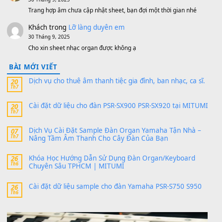
MinhTuan89
trong
[CHIA SẺ] Bộ Dữ Liệu – Sample MI
V1 Cho Đàn Yamaha S750, S950
11 Tháng 7, 2026
https://vietkeyboard.vn/bo-du-lieu-sample-mitumi-cho-dan-psr
sx900-psr-sx700/
thaibaoduong68
trong
Bộ dữ liệu Sample MITUMI cho
PSR-SX900 và PSR-SX700
24 Tháng 4, 2026
Có giữ liệu 720 ko tuân e xin với ạ
thaitoanorg
trong
Bộ dữ liệu Sample MITUMI cho Đàn
SX900 và PSR-SX700
24 Tháng 4, 2026
bác ơi cho em hỏi chút , e tải về nhưng chỉ mở dc STYLE , khôn
band tiếng…
MinhTuan89
trong
Lỡ làng duyên em
30 Tháng 9, 2025
Trang hợp âm chưa cập nhật sheet, bạn đợi một thời gian nhé