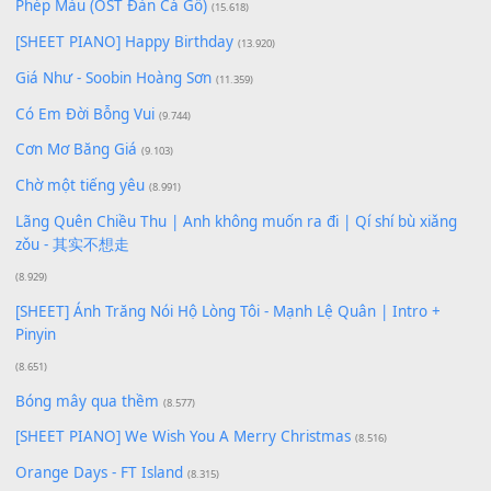
Lượt xem:
178
Để lại một bình luận
Bạn phải
đăng nhập
để gửi bình luận.
Xem nhiều nhất
Buông bỏ sự phụ thuộc nơi anh (Pinyin)
(18.942)
Phép Màu (OST Đàn Cá Gỗ)
(15.618)
[SHEET PIANO] Happy Birthday
(13.920)
Giá Như - Soobin Hoàng Sơn
(11.359)
Có Em Đời Bỗng Vui
(9.744)
Cơn Mơ Băng Giá
(9.103)
Chờ một tiếng yêu
(8.991)